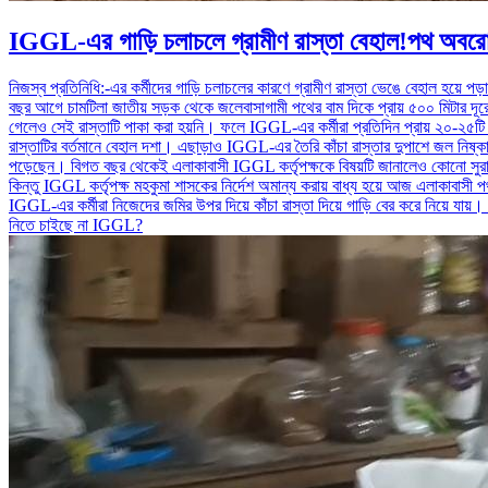
IGGL-এর গাড়ি চলাচলে গ্রামীণ রাস্তা বেহাল!পথ অবর
নিজস্ব প্রতিনিধি:-এর কর্মীদের গাড়ি চলাচলের কারণে গ্রামীণ রাস্তা ভেঙে বেহাল হয়ে প
বছর আগে চামটিলা জাতীয় সড়ক থেকে জলেবাসাগামী পথের বাম দিকে প্রায় ৫০০ মিটার দূর
গেলেও সেই রাস্তাটি পাকা করা হয়নি। ফলে IGGL-এর কর্মীরা প্রতিদিন প্রায় ২০-২৫টি গাড়ি
রাস্তাটির বর্তমানে বেহাল দশা। এছাড়াও IGGL-এর তৈরি কাঁচা রাস্তার দুপাশে জল নিষ্কাশন
পড়েছেন। বিগত বছর থেকেই এলাকাবাসী IGGL কর্তৃপক্ষকে বিষয়টি জানালেও কোনো সুরাহ
কিন্তু IGGL কর্তৃপক্ষ মহকুমা শাসকের নির্দেশ অমান্য করায় বাধ্য হয়ে আজ এলাকাবাসী
IGGL-এর কর্মীরা নিজেদের জমির উপর দিয়ে কাঁচা রাস্তা দিয়ে গাড়ি বের করে নিয়ে যায
নিতে চাইছে না IGGL?