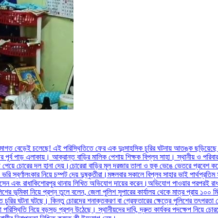
াগত বেড়েই চলেছে! এই পরিস্থিতিতে ফের এক দুঃসাহসিক চুরির ঘটনায় আতঙ্ক ছড়িয়েছে এল
পূর্ব পাড় এলাকায়। আক্রান্ত বাড়ির মালিক পেশায় শিক্ষক বিপ্লব সাহা। স্থানীয় ও পরিবা
ঁকা পেয়ে চোরের দল হানা দেয়।চোরেরা বাড়ির মূল দরজার তালা ও হুক ভেঙে ভেতরে প্রবে
স্বর্ণালংকার নিয়ে চম্পট দেয় দুষ্কৃতীরা।মঙ্গলবার সকালে বিপ্লব সাহার ভাই পার্থপ্রতিম
রে আসেন এবং রাধাকিশোরপুর থানায় লিখিত অভিযোগ দায়ের করেন।অভিযোগ পাওয়ার পরপরই রা
ুলিশের ভূমিকা নিয়ে প্রশ্ন তুলে বলেন, জেলা পুলিশ সুপারের কার্যালয় থেকে মাত্র প্রায় ১০০
 চুরির ঘটনা ঘটছে। কিন্তু চোরদের শনাক্তকরণ বা গ্রেফতারের ক্ষেত্রে পুলিশের তৎপরতা 
খলা পরিস্থিতি নিয়ে বড়সড় প্রশ্ন উঠেছে। স্থানীয়দের দাবি, দ্রুত কার্যকর পদক্ষেপ নি