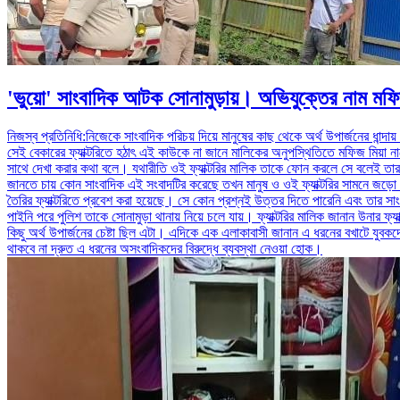
'ভুয়ো' সাংবাদিক আটক সোনামুড়ায়। অভিযুক্তের নাম মফি
নিজস্ব প্রতিনিধি:নিজেকে সাংবাদিক পরিচয় দিয়ে মানুষের কাছ থেকে অর্থ উপার্জনের ধান
সেই বেকারের ফ্যাক্টরিতে হঠাৎ এই কাউকে না জানে মালিকের অনুপস্থিতিতে মফিজ মিয়া নামে 
সাথে দেখা করার কথা বলে। যথারীতি ওই ফ্যাক্টরির মালিক তাকে ফোন করলে সে বলেই তার 
জানতে চায় কোন সাংবাদিক এই সংবাদটির করেছে তখন মানুষ ও ওই ফ্যাক্টরির সামনে জড়ো
তৈরির ফ্যাক্টরিতে প্রবেশ করা হয়েছে। সে কোন প্রশ্নই উত্তর দিতে পারেনি এবং তার 
পাইনি পরে পুলিশ তাকে সোনামুড়া থানায় নিয়ে চলে যায়। ফ্যাক্টরির মালিক জানান উনার 
কিছু অর্থ উপার্জনের চেষ্টা ছিল এটা। এদিকে এক এলাকাবাসী জানান এ ধরনের বখাটে যুবকদে
থাকবে না দ্রুত এ ধরনের অসংবাদিকদের বিরুদ্ধে ব্যবস্থা নেওয়া হোক।