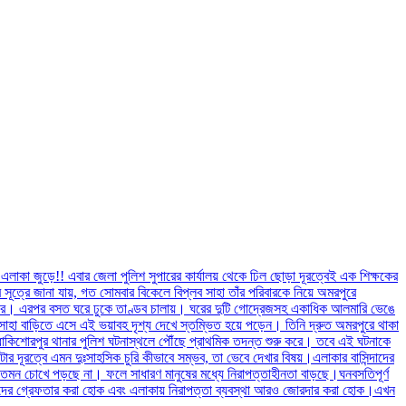
াকা জুড়ে!! এবার জেলা পুলিশ সুপারের কার্যালয় থেকে ঢিল ছোড়া দূরত্বেই এক শিক্ষকের
র সূত্রে জানা যায়, গত সোমবার বিকেলে বিপ্লব সাহা তাঁর পরিবারকে নিয়ে অমরপুরে
শ করে। এরপর বসত ঘরে ঢুকে তাণ্ডব চালায়। ঘরের দুটি গোদ্রেজসহ একাধিক আলমারি ভেঙে
 সাহা বাড়িতে এসে এই ভয়াবহ দৃশ্য দেখে স্তম্ভিত হয়ে পড়েন। তিনি দ্রুত অমরপুরে থাকা
ধাকিশোরপুর থানার পুলিশ ঘটনাস্থলে পৌঁছে প্রাথমিক তদন্ত শুরু করে। তবে এই ঘটনাকে
 মিটার দূরত্বে এমন দুঃসাহসিক চুরি কীভাবে সম্ভব, তা ভেবে দেখার বিষয়।এলাকার বাসিন্দাদের
তেমন চোখে পড়ছে না। ফলে সাধারণ মানুষের মধ্যে নিরাপত্তাহীনতা বাড়ছে।ঘনবসতিপূর্ণ
য়ে চোরদের গ্রেফতার করা হোক এবং এলাকায় নিরাপত্তা ব্যবস্থা আরও জোরদার করা হোক।এখন