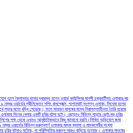
োগ তুলে কৈলাসহর থানার দ্বারস্থ হলেন ওয়ার্ড কাউন্সিলর মানসী চক্রবর্তীসহ এলাকার বহু
 নম্বর ওয়ার্ডের শ্রীনিকেতন শপিং কমপ্লেক্স, শ্মশানঘাট সংলগ্ন এলাকা, সিনেমা হলের
 পড়ার মতো বৃদ্ধি পেয়েছে। ফলে সাধারণ মানুষের মধ্যে নিরাপত্তাহীনতা তৈরি হয়েছে
 এলাকায় দিনের বেলায় একটি চুরির ঘটনা ঘটে। এছাড়াও বিভিন্ন পাড়ায় ছোট-বড় চুরির
িশের পক্ষ থেকে এখনও আনুষ্ঠানিকভাবে কিছু জানানো হয়নি।লিখিত অভিযোগ জমা
ম্বর ওয়ার্ডের বিভিন্ন গুরুত্বপূর্ণ এলাকায় মাদক ব্যবসা ও মাদকসেবীর সংখ্যা
 চুরির ঘটনাও ঘটেছে, যা পরিস্থিতির গুরুত্ব আরও বাড়িয়ে তুলেছে। এলাকার মানুষের