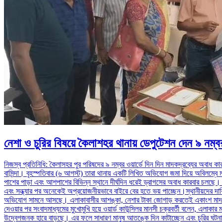
নেশা ও চুরির বিষয়ে কৈলাশহর থানায় ডেপুটেশন দেন ৯ নম্বর
নিজস্ব প্রতিনিধি: কৈলাসহর পুর পরিষদের ৯ নম্বর ওয়ার্ডে দিন দিন মাদকদ্রব্যের অবাধ ক
বাসিন্দা। বৃহস্পতিবার (৬ আগস্ট) তারা থানায় একটি লিখিত অভিযোগ জমা দিয়ে অবিলম্বে 
পাশের পাড়া এবং আশপাশের বিভিন্ন স্থানে দীর্ঘদিন ধরেই ড্রাগসের অবাধ কারবার চলছে। 
এবং সন্ধ্যার পর অনেকেই অপ্রয়োজনীয়ভাবে বাইরে বের হতে ভয় পাচ্ছেন।স্থানীয়দের দাবি, 
অভিযোগ সামনে আসছে। এলাকাবাসীর আশঙ্কা, নেশার টাকা জোগাড় করতেই একাংশ মাদকাস
দেওয়ার পর সংবাদমাধ্যমের মুখোমুখি হয়ে ওয়ার্ড কাউন্সিলর মানসী চক্রবর্তী বলেন, এলাকার
উদ্বেগজনক হারে বাড়ছে। এর ফলে সাধারণ মানুষ আতঙ্কে দিন কাটাচ্ছেন এবং চুরির ঘটনাও