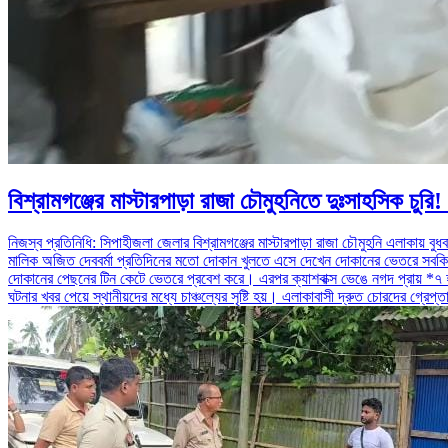
বিশ্রামগঞ্জের মাস্টারপাড়া রাজা চৌমুহনিতে দুঃসাহসিক চুরি
নিজস্ব প্রতিনিধি: সিপাহীজলা জেলার বিশ্রামগঞ্জের মাস্টারপাড়া রাজা চৌমুহনি এলাকায়
মালিক অজিত দেববর্মা প্রতিদিনের মতো দোকান খুলতে এসে দেখেন দোকানের ভেতরে সবকিছু এ
দোকানের পেছনের টিন কেটে ভেতরে প্রবেশ করে। এরপর ক্যাশবাক্স ভেঙে নগদ প্রায় *৭ হা
ঘটনার খবর পেয়ে স্থানীয়দের মধ্যে চাঞ্চল্যের সৃষ্টি হয়। এলাকাবাসী দ্রুত চোরদের গ্রে