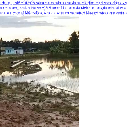
ড়ছে। তাই পরিস্থিতি আরও ভয়াবহ আকার নেওয়ার আগেই পুলিশ প্রশাসনের সক্রিয় হস্তক্ষে
িযোগ রয়েছে, সেখানে নিয়মিত পুলিশি নজরদারি ও অভিযান চালানোরও আহ্বান জানানো হয়
বার বন্ধ করা গেলে চুরি-ছিনতাইসহ অন্যান্য অপরাধও অনেকাংশে নিয়ন্ত্রণে আসবে এবং এলাক