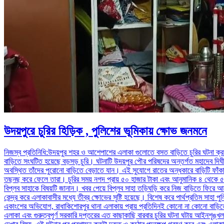
উদয়পুরে চুরির হিড়িক , পুলিশের ভূমিকায় ক্ষোভ জনমনে
নিজস্ব প্রতিনিধি:উদয়পুর শহর ও আশেপাশের এলাকা গুলোতে বসত বাড়িতে চুরির ঘটনা ক্রম
বাড়িতে সংঘটিত হয়েছে বড়সড় চুরি। ঘটনাটি উদয়পুর পৌর পরিষদের অন্তর্গত মহাদেব দিঘীর 
অবস্থিত তাঁদের পুরোনো বাড়িতে বেড়াতে যান। এই সুযোগে রাতের অন্ধকারে বাড়িটি ফা
তছনছ করে ফেলে তারা। চুরির সময় নগদ প্রায় ৫০ হাজার টাকা এবং আনুমানিক ৪ থেকে ৫ ভরি 
বিপ্লব সাহাকে বিষয়টি জানান। খবর পেয়ে বিপ্লব সাহা তড়িঘড়ি করে নিজ বাড়িতে ফি
কেন্দ্র করে এলাকাবাসীর মধ্যে তীব্র ক্ষোভের সৃষ্টি হয়েছে। বিশেষ করে পার্থপ্রতিম সাহা প
একাংশের অভিযোগ, রাধাকিশোরপুর থানা এলাকায় প্রায় প্রতিদিনই কোনো না কোনো বাড়িতে
এলাকা এবং গুরুত্বপূর্ণ সরকারি দপ্তরের এত কাছাকাছি বারবার চুরির ঘটনা ঘটায় আইনশৃঙ্