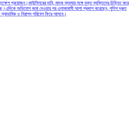
প প্রয়োজন।কাউন্সিলরের দাবি, মাদক ব্যবসার সঙ্গে যুক্ত ব্যক্তিদের চিহ্নিত করে
েছে।এদিকে অভিযোগ জমা দেওয়ার পর এলাকাবাসী আশা প্রকাশ করেছেন, পুলিশ দ্রুত
ায় স্বাভাবিক ও নিরাপদ পরিবেশ ফিরে আসবে।