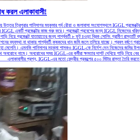
োধ করল এলাকাবাসী!
ড়ায় উত্তর ত্রিপুরার পানিসাগর মহকুমার পূর্ব রৌয়া ও জলাবাসা সংযোগস্থলে IGGL প্রজেক্
ে IGGL একটি প্রজেক্টের কাজ শুরু করে। প্রজেক্টে প্রবেশের জন্য IGGL নিজেদের খরিদকৃত
 নিয়ে প্রজেক্টে যাতায়াতের জন্য পার্শ্ববর্তী ৮ ফুট চওড়া ব্রিক সোলিং গ্রামীণ রাস্তাটি
ের ব্যবস্থা না থাকায় পার্শ্ববর্তী কৃষকদের ধান জমি জলে তলিয়ে যাচ্ছে। প্রবল বর্ষণে গ্
া মেলেনি। এমনকি পানিসাগর মহকুমা শাসকও IGGL-কে নির্দেশ দেন নিজেদের জমির উপর রাস্
 পথ অবরোধে নামে। অবরোধের সময় IGGL-এর কর্মীরা ক্ষমতার দাপট দেখিয়ে গাড়ি নিয়ে বের
়। এলাকাবাসীর প্রশ্ন, IGGL-এর মতো কেন্দ্রীয় প্রকল্পের ৫০০ মিটার রাস্তা তৈরি করতে ২