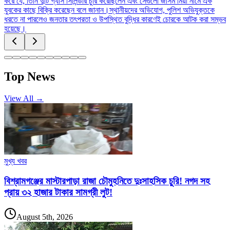
করে যে, তিনি দুটি গ্যাস সিলিন্ডার চুরি করেছিলেন এবং সেগুলো জসিম মিয়া নামে এক
যুবকের কাছে বিক্রি করেছেন বলে জানান।স্থানীয়দের অভিযোগ, পুলিশ অভিযুক্তকে
ধরতে না পারলেও জনতার তৎপরতা ও উপস্থিত বুদ্ধির কারণেই চোরকে আটক করা সম্ভব
হয়েছে।
Top News
View All →
মুখ্য খবর
বিশ্রামগঞ্জের মাস্টারপাড়া রাজা চৌমুহনিতে দুঃসাহসিক চুরি! নগদ সহ
প্রায় ৩২ হাজার টাকার সামগ্রী লুট!
August 5th, 2026