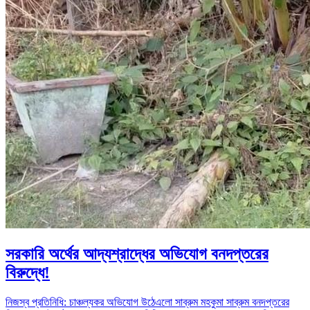
সরকারি অর্থের আদ্যশ্রাদ্ধের অভিযোগ বনদপ্তরের
বিরুদ্ধে!
নিজস্ব প্রতিনিধি: চাঞ্চল্যকর অভিযোগ উঠেএলো সাব্রুম মহকুমা সাব্রুম বনদপ্তরের