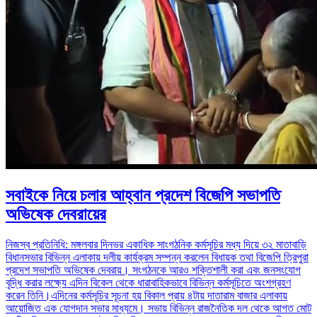
সবাইকে নিয়ে চলার আহ্বান প্রদেশ বিজেপি সভাপতি
অভিষেক দেবরায়ের
নিজস্ব প্রতিনিধি: মঙ্গলবার দিনভর একাধিক সাংগঠনিক কর্মসূচির মধ্য দিয়ে ৩২ মাতাবাড়ি
বিধানসভার বিভিন্ন এলাকায় দলীয় কার্যক্রম সম্পন্ন করলেন বিধায়ক তথা বিজেপি ত্রিপুরা
প্রদেশ সভাপতি অভিষেক দেবরায়। সংগঠনকে আরও শক্তিশালী করা এবং জনসংযোগ
বৃদ্ধি করার লক্ষ্যে এদিন বিকেল থেকে ধারাবাহিকভাবে বিভিন্ন কর্মসূচিতে অংশগ্রহণ
করেন তিনি।এদিনের কর্মসূচির সূচনা হয় বিকাল প্রায় ৪টায় দাতারাম বাজার এলাকায়
আয়োজিত এক যোগদান সভার মাধ্যমে। সভায় বিভিন্ন রাজনৈতিক দল থেকে আগত মোট