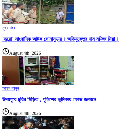
মুখ্য খবর
'ভুয়ো' সাংবাদিক আটক সোনামুড়ায়। অভিযুক্তের নাম মফিজ মিয়া।
August 4th, 2026
আইন কানুন
উদয়পুরে চুরির হিড়িক , পুলিশের ভূমিকায় ক্ষোভ জনমনে
August 4th, 2026