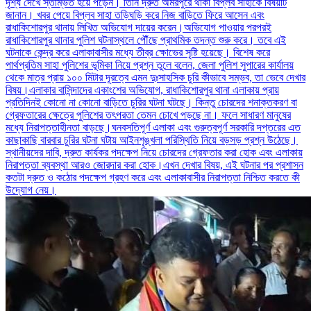
দৃশ্য দেখে স্তম্ভিত হয়ে পড়েন। তিনি দ্রুত অমরপুরে থাকা বিপ্লব সাহাকে বিষয়টি
জানান। খবর পেয়ে বিপ্লব সাহা তড়িঘড়ি করে নিজ বাড়িতে ফিরে আসেন এবং
রাধাকিশোরপুর থানায় লিখিত অভিযোগ দায়ের করেন।অভিযোগ পাওয়ার পরপরই
রাধাকিশোরপুর থানার পুলিশ ঘটনাস্থলে পৌঁছে প্রাথমিক তদন্ত শুরু করে। তবে এই
ঘটনাকে কেন্দ্র করে এলাকাবাসীর মধ্যে তীব্র ক্ষোভের সৃষ্টি হয়েছে। বিশেষ করে
পার্থপ্রতিম সাহা পুলিশের ভূমিকা নিয়ে প্রশ্ন তুলে বলেন, জেলা পুলিশ সুপারের কার্যালয়
থেকে মাত্র প্রায় ১০০ মিটার দূরত্বে এমন দুঃসাহসিক চুরি কীভাবে সম্ভব, তা ভেবে দেখার
বিষয়।এলাকার বাসিন্দাদের একাংশের অভিযোগ, রাধাকিশোরপুর থানা এলাকায় প্রায়
প্রতিদিনই কোনো না কোনো বাড়িতে চুরির ঘটনা ঘটছে। কিন্তু চোরদের শনাক্তকরণ বা
গ্রেফতারের ক্ষেত্রে পুলিশের তৎপরতা তেমন চোখে পড়ছে না। ফলে সাধারণ মানুষের
মধ্যে নিরাপত্তাহীনতা বাড়ছে।ঘনবসতিপূর্ণ এলাকা এবং গুরুত্বপূর্ণ সরকারি দপ্তরের এত
কাছাকাছি বারবার চুরির ঘটনা ঘটায় আইনশৃঙ্খলা পরিস্থিতি নিয়ে বড়সড় প্রশ্ন উঠেছে।
স্থানীয়দের দাবি, দ্রুত কার্যকর পদক্ষেপ নিয়ে চোরদের গ্রেফতার করা হোক এবং এলাকায়
নিরাপত্তা ব্যবস্থা আরও জোরদার করা হোক।এখন দেখার বিষয়, এই ঘটনার পর প্রশাসন
কতটা দ্রুত ও কঠোর পদক্ষেপ গ্রহণ করে এবং এলাকাবাসীর নিরাপত্তা নিশ্চিত করতে কী
উদ্যোগ নেয়।