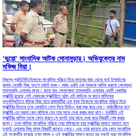
'ভুয়ো' সাংবাদিক আটক সোনামুড়ায়। অভিযুক্তের নাম
মফিজ মিয়া।
নিজস্ব প্রতিনিধি:নিজেকে সাংবাদিক পরিচয় দিয়ে মানুষের কাছ থেকে অর্থ উপার্জনের
ধান্দায় নেমেছি কিছু অংশে বখাটে যুবক। আজ এমনি এক যুবককে আটক করলো সোনামুড়া
তামশাবাড়ি এলাকার মানুষ। জানা যায় সোনামোড়া তামসাবাড়ি এলাকায় একটি বেকারির
ফ্যাক্টরি রয়েছে সেই বেকারের ফ্যাক্টরিতে হঠাৎ এই কাউকে না জানে মালিকের
অনুপস্থিতিতে মফিজ মিয়া নামে রাঙ্গামাটিরা এক যুবক নিজেকে সাংবাদিক পরিচয় দিয়ে
ফ্যাক্টরির ভিতরে ঢুকে মোবাইল ফোন দিয়ে ভিডিও করা শুরু করে দেয়। কর্মচারীদের বলে
ফ্যাক্টরি এত ময়লা কেন মালিকে যেন তার সাথে দেখা করার কথা বলে। যথারীতি ওই
ফ্যাক্টরির মালিক তাকে ফোন করলে সে বলেই তার সাথে দেখা করে বিষয়টি শেষ করার
জন্য। তখন মালিক সাংবাদিক পরিচয় দেয়া মফিজকে তার ফ্যাক্টরির সামনে আসতে বলে
তখনই এলাকার কিছু মানুষ বিষয়টি জানতে পেরে। এবং তারা জানতে চায় কোন সাংবাদিক
এই সংবাদটির করেছে তখন মানুষ ও ওই ফ্যাক্টরির সামনে জড়ো হয় যখনই ভুয়া সাংবাদিক