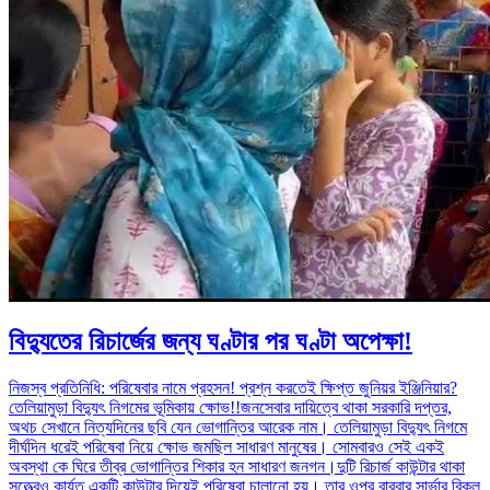
বিদ্যুতের রিচার্জের জন্য ঘণ্টার পর ঘণ্টা অপেক্ষা!
নিজস্ব প্রতিনিধি: পরিষেবার নামে প্রহসন! প্রশ্ন করতেই ক্ষিপ্ত জুনিয়র ইঞ্জিনিয়ার?
তেলিয়ামুড়া বিদ্যুৎ নিগমের ভূমিকায় ক্ষোভ!!জনসেবার দায়িত্বে থাকা সরকারি দপ্তর,
অথচ সেখানে নিত্যদিনের ছবি যেন ভোগান্তির আরেক নাম। তেলিয়ামুড়া বিদ্যুৎ নিগমে
দীর্ঘদিন ধরেই পরিষেবা নিয়ে ক্ষোভ জমছিল সাধারণ মানুষের। সোমবারও সেই একই
অবস্থা কে ঘিরে তীব্র ভোগান্তির শিকার হন সাধারণ জনগন।দুটি রিচার্জ কাউন্টার থাকা
সত্ত্বেও কার্যত একটি কাউন্টার দিয়েই পরিষেবা চালানো হয়। তার ওপর বারবার সার্ভার বিকল