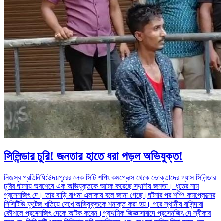
সিলিন্ডার চুরি! জনতার হাতে ধরা পড়ল অভিযুক্ত!
নিজস্ব প্রতিনিধি:উদয়পুরের লেক সিটি শপিং কমপ্লেক্স থেকে ভোক্তাদের গ্যাস সিলিন্ডার
চুরির ঘটনায় অবশেষে এক অভিযুক্তকে আটক করেছে স্থানীয় জনতা। ধৃতের নাম
প্রসেনজিৎ দে। তার বাড়ি বাগমা এলাকায় বলে জানা গেছে।ঘটনার পর শপিং কমপ্লেক্সের
সিসিটিভি ফুটেজ খতিয়ে দেখে অভিযুক্তকে শনাক্ত করা হয়। পরে স্থানীয় বাসিন্দারা
কৌশলে প্রসেনজিৎ দেকে আটক করেন।প্রাথমিক জিজ্ঞাসাবাদে প্রসেনজিৎ দে স্বীকার