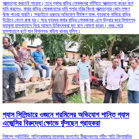
আত্মহত্যা করতেই পারেনা। তবে শ্বশুর বাড়ির লোকজনরা ফাঁসিতে আত্মহত্যা করেন বলে
দাবি করলেও, বাবার বাড়ির লোকজনদের দাবি গলায় দরির কিংবা আত্মহত্যার কোন লক্ষণ
খুঁজে পাওয়া যায়নি। সবচাইতে গুরুতর অভিযোগ দীর্ঘক্ষণ যাবৎ গৃহবধূকে নামিয়ে বাড়ির
উঠোনে ফেলে রাখা হয়। পরে গৃহবধূর বাবার বাড়ির লোকজনরা এসে উদ্ধার করে বিশালগড়
মহাকুমা হাসপাতালে নিয়ে আসলে চিকিৎসকরা মৃত বলে ঘোষণা করেন। খবর পেয়ে
হাসপাতালে ছুটে যান বিশালগড় মহিলা থানার পুলিশ।
গ্যাস সিলিন্ডারে ওজনে গরমিলের অভিযোগ শান্তি গ্যাস
এজেন্সির বিরুদ্ধে!ক্ষোভে ফুঁসছেন গ্রাহকরা
নিজস্ব প্রতিনিধি: শান্তিরবাজার মহকুমার অন্তর্গত বীরচন্দ্রনগর শহীদ স্মৃতি বিদ্যামন্দির