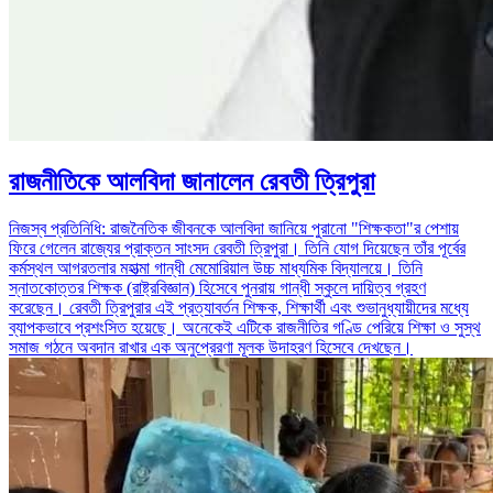
রাজনীতিকে আলবিদা জানালেন রেবতী ত্রিপুরা
নিজস্ব প্রতিনিধি: রাজনৈতিক জীবনকে আলবিদা জানিয়ে পুরানো "শিক্ষকতা"র পেশায়
ফিরে গেলেন রাজ্যের প্রাক্তন সাংসদ রেবতী ত্রিপুরা। তিনি যোগ দিয়েছেন তাঁর পূর্বের
কর্মস্থল আগরতলার মহাত্মা গান্ধী মেমোরিয়াল উচ্চ মাধ্যমিক বিদ্যালয়ে। তিনি
স্নাতকোত্তর শিক্ষক (রাষ্ট্রবিজ্ঞান) হিসেবে পুনরায় গান্ধী স্কুলে দায়িত্ব গ্রহণ
করেছেন। রেবতী ত্রিপুরার এই প্রত্যাবর্তন শিক্ষক, শিক্ষার্থী এবং শুভানুধ্যায়ীদের মধ্যে
ব্যাপকভাবে প্রশংসিত হয়েছে। অনেকেই এটিকে রাজনীতির গণ্ডি পেরিয়ে শিক্ষা ও সুস্থ
সমাজ গঠনে অবদান রাখার এক অনুপ্রেরণা মূলক উদাহরণ হিসেবে দেখছেন।