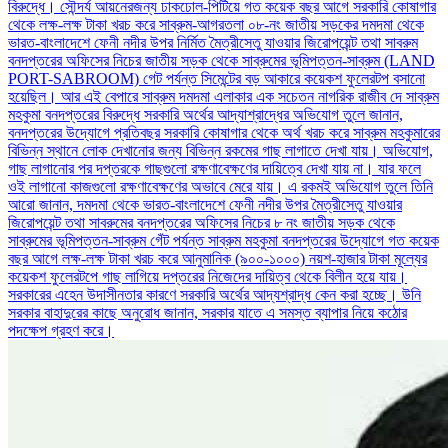
বিরুদ্ধে। সৌন্দর্য আয়নেরজন্য ঢাকঢোল-পিটিয়ে গত কয়েক বছর আগে সরকারি কোষাগার
থেকে লক্ষ-লক্ষ টাকা খরচ করে সাব্রুম-আগরতলা ০৮-নং জাতীয় সড়কের দমদমা থেকে
ভারত-বাংলাদেশে ফেনী নদীর উপর নির্মিত মৈত্রীসেতু যাওয়ার জিরোপয়েন্ট তথা সাবরুম
বনদপ্তরের অফিসের নিচের জাতীয় সড়ক থেকে সাব্রুমের ভূমিপত্তন-সাব্রুম (LAND
PORT-SABROOM) গেট পর্যন্ত সিমেন্টের বড় আকারে কয়েকশ ফুলেরটপ বসানো
হয়েছিল। আর এই বেপারে সাব্রুম দমদমা এলাকার এক সচেতন নাগরিক রাজীব দে সাব্রুম
মহকুমা বনদপ্তরের বিরুদ্ধে সরকারি অর্থের আদ্যাশ্রাদ্ধের অভিযোগ তুলে জানান,
বনদপ্তরের উদ্যোগে প্রতিবছর সরকারি কোষাগার থেকে অর্থ খরচ করে সাব্রুম মহকুমারের
বিভিন্ন স্থানে লোক দেখানোর জন্য বিভিন্ন রকমের গাছ লাগাতে দেখা যায়। অভিযোগ,
গাছ লাগানোর পর দপ্তরকে গাছগুলো রক্ষণাবেক্ষণের দায়িত্বে দেখা যায় না। যার ফলে
ওই লাগানো কাজগুলো রক্ষণাবেক্ষণের অভাবে মেরে যায়। এ রকমই অভিযোগ তুলে তিনি
আরো জানান, দমদমা থেকে ভারত-বাংলাদেশে ফেনী নদীর উপর মৈত্রীসেতু যাওয়ার
জিরোপয়েন্ট তথা সাবরুমের বনদপ্তরের অফিসের নিচের ৮ নং জাতীয় সড়ক থেকে
সাব্রুমের ভূমিপত্তন-সাব্রুম গেঁট পর্যন্ত সাব্রুম মহকুমা বনদপ্তরের উদ্যোগে গত কয়েক
বছর আগে লক্ষ-লক্ষ টাকা খরচ করে আনুমানিক (৯০০-১০০০) নয়শ-হাজার টাকা মূল্যের
কয়েকশ ফুলেরটপে গাছ লাগিয়ে দপ্তরের নিজেদের দায়িত্ব থেকে বিলীন হয়ে যায়।
সরকারের এহেন উদাসীনতার কারণে সরকারি অর্থের আদ্যশ্রাদ্ধ কেন করা হচ্ছে। উনি
সরকার বাহাদুরের কাছে অনুরোধ জানান, সরকার যাতে এ সমস্ত ব্যাপার নিয়ে কঠোর
পদক্ষেপ গ্রহণ করে।