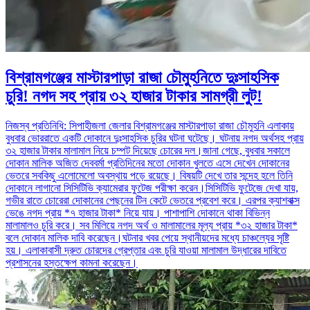
বিশ্রামগঞ্জের মাস্টারপাড়া রাজা চৌমুহনিতে দুঃসাহসিক
চুরি! নগদ সহ প্রায় ৩২ হাজার টাকার সামগ্রী লুট!
নিজস্ব প্রতিনিধি: সিপাহীজলা জেলার বিশ্রামগঞ্জের মাস্টারপাড়া রাজা চৌমুহনি এলাকায়
বুধবার ভোররাতে একটি দোকানে দুঃসাহসিক চুরির ঘটনা ঘটেছে। ঘটনায় নগদ অর্থসহ প্রায়
৩২ হাজার টাকার মালামাল নিয়ে চম্পট দিয়েছে চোরের দল।জানা গেছে, বুধবার সকালে
দোকান মালিক অজিত দেববর্মা প্রতিদিনের মতো দোকান খুলতে এসে দেখেন দোকানের
ভেতরে সবকিছু এলোমেলো অবস্থায় পড়ে রয়েছে। বিষয়টি দেখে তার সন্দেহ হলে তিনি
দোকানে লাগানো সিসিটিভি ক্যামেরার ফুটেজ পরীক্ষা করেন।সিসিটিভি ফুটেজে দেখা যায়,
গভীর রাতে চোরেরা দোকানের পেছনের টিন কেটে ভেতরে প্রবেশ করে। এরপর ক্যাশবাক্স
ভেঙে নগদ প্রায় *৭ হাজার টাকা* নিয়ে যায়। পাশাপাশি দোকানে থাকা বিভিন্ন
মালামালও চুরি করে। সব মিলিয়ে নগদ অর্থ ও মালামালের মূল্য প্রায় *৩২ হাজার টাকা*
বলে দোকান মালিক দাবি করেছেন।ঘটনার খবর পেয়ে স্থানীয়দের মধ্যে চাঞ্চল্যের সৃষ্টি
হয়। এলাকাবাসী দ্রুত চোরদের গ্রেপ্তার এবং চুরি যাওয়া মালামাল উদ্ধারের দাবিতে
প্রশাসনের হস্তক্ষেপ কামনা করেছেন।