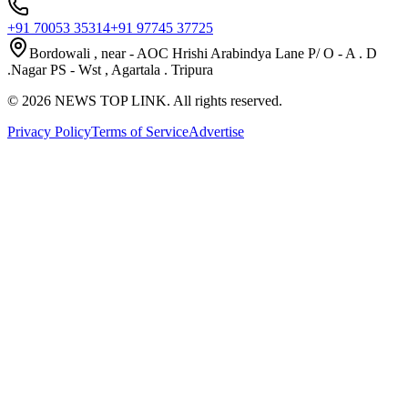
+91 70053 35314
+91 97745 37725
Bordowali , near - AOC Hrishi Arabindya Lane P/ O - A . D
.Nagar PS - Wst , Agartala . Tripura
©
2026
NEWS TOP LINK. All rights reserved.
Privacy Policy
Terms of Service
Advertise