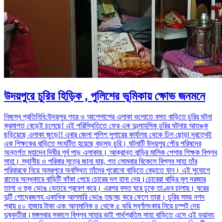
উদয়পুরে চুরির হিড়িক , পুলিশের ভূমিকায় ক্ষোভ জনমনে
নিজস্ব প্রতিনিধি:উদয়পুর শহর ও আশেপাশের এলাকা গুলোতে বসত বাড়িতে চুরির ঘটনা
ক্রমাগত বেড়েই চলেছে! এই পরিস্থিতিতে ফের এক দুঃসাহসিক চুরির ঘটনায় আতঙ্ক
ছড়িয়েছে এলাকা জুড়ে!! এবার জেলা পুলিশ সুপারের কার্যালয় থেকে ঢিল ছোড়া দূরত্বেই
এক শিক্ষকের বাড়িতে সংঘটিত হয়েছে বড়সড় চুরি। ঘটনাটি উদয়পুর পৌর পরিষদের
অন্তর্গত মহাদেব দিঘীর পূর্ব পাড় এলাকায়। আক্রান্ত বাড়ির মালিক পেশায় শিক্ষক বিপ্লব
সাহা। স্থানীয় ও পরিবার সূত্রে জানা যায়, গত সোমবার বিকেলে বিপ্লব সাহা তাঁর
পরিবারকে নিয়ে অমরপুরে অবস্থিত তাঁদের পুরোনো বাড়িতে বেড়াতে যান। এই সুযোগে
রাতের অন্ধকারে বাড়িটি ফাঁকা পেয়ে চোরের দল হানা দেয়।চোরেরা বাড়ির মূল দরজার
তালা ও হুক ভেঙে ভেতরে প্রবেশ করে। এরপর বসত ঘরে ঢুকে তাণ্ডব চালায়। ঘরের
দুটি গোদ্রেজসহ একাধিক আলমারি ভেঙে তছনছ করে ফেলে তারা। চুরির সময় নগদ
প্রায় ৫০ হাজার টাকা এবং আনুমানিক ৪ থেকে ৫ ভরি স্বর্ণালংকার নিয়ে চম্পট দেয়
দুষ্কৃতীরা।মঙ্গলবার সকালে বিপ্লব সাহার ভাই পার্থপ্রতিম সাহা বাড়িতে এসে এই ভয়াবহ