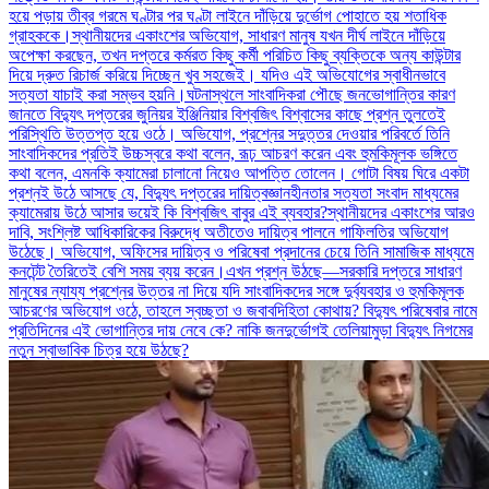
হয়ে পড়ায় তীব্র গরমে ঘণ্টার পর ঘণ্টা লাইনে দাঁড়িয়ে দুর্ভোগ পোহাতে হয় শতাধিক
গ্রাহককে।স্থানীয়দের একাংশের অভিযোগ, সাধারণ মানুষ যখন দীর্ঘ লাইনে দাঁড়িয়ে
অপেক্ষা করছেন, তখন দপ্তরে কর্মরত কিছু কর্মী পরিচিত কিছু ব্যক্তিকে অন্য কাউন্টার
দিয়ে দ্রুত রিচার্জ করিয়ে দিচ্ছেন খুব সহজেই। যদিও এই অভিযোগের স্বাধীনভাবে
সত্যতা যাচাই করা সম্ভব হয়নি।ঘটনাস্থলে সাংবাদিকরা পৌছে জনভোগান্তির কারণ
জানতে বিদ্যুৎ দপ্তরের জুনিয়র ইঞ্জিনিয়ার বিশ্বজিৎ বিশ্বাসের কাছে প্রশ্ন তুলতেই
পরিস্থিতি উত্তপ্ত হয়ে ওঠে। অভিযোগ, প্রশ্নের সদুত্তর দেওয়ার পরিবর্তে তিনি
সাংবাদিকদের প্রতিই উচ্চস্বরে কথা বলেন, রূঢ় আচরণ করেন এবং হুমকিমূলক ভঙ্গিতে
কথা বলেন, এমনকি ক্যামেরা চালানো নিয়েও আপত্তি তোলেন। গোটা বিষয় ঘিরে একটা
প্রশ্নই উঠে আসছে যে, বিদ্যুৎ দপ্তরের দায়িত্বজ্ঞানহীনতার সত্যতা সংবাদ মাধ্যমের
ক্যামেরায় উঠে আসার ভয়েই কি বিশ্বজিৎ বাবুর এই ব্যবহার?স্থানীয়দের একাংশের আরও
দাবি, সংশ্লিষ্ট আধিকারিকের বিরুদ্ধে অতীতেও দায়িত্ব পালনে গাফিলতির অভিযোগ
উঠেছে। অভিযোগ, অফিসের দায়িত্ব ও পরিষেবা প্রদানের চেয়ে তিনি সামাজিক মাধ্যমে
কনটেন্ট তৈরিতেই বেশি সময় ব্যয় করেন।এখন প্রশ্ন উঠছে—সরকারি দপ্তরে সাধারণ
মানুষের ন্যায্য প্রশ্নের উত্তর না দিয়ে যদি সাংবাদিকদের সঙ্গে দুর্ব্যবহার ও হুমকিমূলক
আচরণের অভিযোগ ওঠে, তাহলে স্বচ্ছতা ও জবাবদিহিতা কোথায়? বিদ্যুৎ পরিষেবার নামে
প্রতিদিনের এই ভোগান্তির দায় নেবে কে? নাকি জনদুর্ভোগই তেলিয়ামুড়া বিদ্যুৎ নিগমের
নতুন স্বাভাবিক চিত্র হয়ে উঠছে?