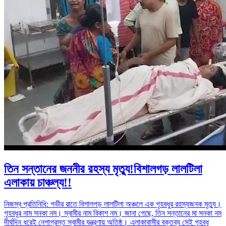
তিন সন্তানের জননীর রহস্য মৃত্যু!বিশালগড় লালটিলা
এলাকায় চাঞ্চল্য!!
নিজস্ব প্রতিনিধি: গভীর রাতে বিশালগড় লালটিলা অঞ্চলে এক গৃহবধুর রহস্যজনক মৃত্যু।
গৃহবধূর নাম সনকা নম। স্বামীর নাম বিকাশ নম। জানা গেছে, তিন সন্তানের মা সনকা নম
দীর্ঘদিন ধরেই নেশাগ্রস্ত স্বামীর যন্ত্রণায় অতিষ্ঠ। এলাকাবাসীর বক্তব্য সেই গৃহবধূ