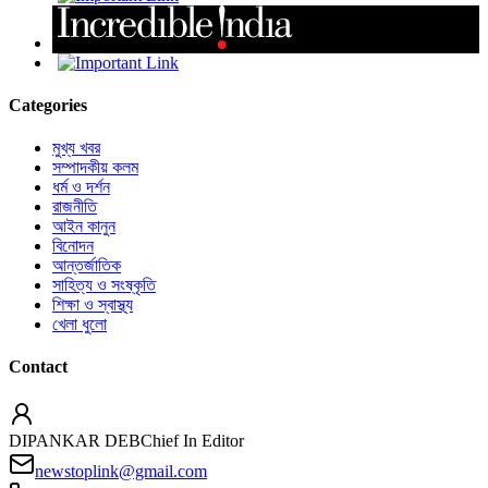
Categories
মুখ্য খবর
সম্পাদকীয় কলম
ধর্ম ও দর্শন
রাজনীতি
আইন কানুন
বিনোদন
আন্তর্জাতিক
সাহিত্য ও সংষ্কৃতি
শিক্ষা ও স্বাস্থ্য
খেলা ধুলো
Contact
DIPANKAR DEB
Chief In Editor
newstoplink@gmail.com