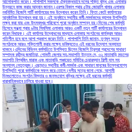
আলোকপাত করেন। পাশাপাশি সকলকে ঐক্যবদ্ধভাবে দলের শক্তি বৃদ্ধি এবং এলাকার
উন্নয়নে কাজ করার আহ্বান জানান।এরপর বিকাল প্রায় ৫টায় জোয়ালি খামার এলাকায়
নবনির্মিত বিজেপি পার্টি কার্যালয়ের শুভ উদ্বোধন করেন তিনি। ফিতা কেটে কার্যালয়ের
আনুষ্ঠানিক উদ্বোধন করা হয়। এই অনুষ্ঠানে স্থানীয় কর্মী-সমর্থকদের ব্যাপক উপস্থিতি
লক্ষ্য করা যায় এবং উৎসবমুখর পরিবেশে পুরো অনুষ্ঠান সম্পন্ন হয়।দিনের শেষ কর্মসূচি
হিসেবে সন্ধ্যা প্রায় ৬টায় সিমসিমা এলাকায় আরও একটি নতুন পার্টি কার্যালয়ের উদ্বোধন
করেন বিধায়ক। এই কার্যালয় উদ্বোধনের মাধ্যমে এলাকায় সংগঠনের কার্যক্রম আরও
গতিশীল হবে বলে আশা প্রকাশ করেন তিনি। পাশাপাশি তিনি জানান, তৃণমূল স্তরে
সংগঠনকে আরও শক্তিশালী করার লক্ষ্যে ভবিষ্যতেও এই ধরনের উদ্যোগ অব্যাহত
থাকবে।এদিনের বিভিন্ন কর্মসূচিতে উপস্থিত ছিলেন বিজেপি ত্রিপুরা প্রদেশের সাধারণ
সম্পাদক রথীন্দ্র জমাতিয়া, গোমতী জেলার সহ-সভাপতি উত্তম দে, ৩২ মাতাবাড়ি মন্ডলের
সভাপতি বিশ্বজিৎ মারাক এবং মাতাবাড়ি পঞ্চায়েত সমিতির চেয়ারম্যান শিল্পী দাস সহ
অন্যান্য নেতৃত্ববৃন্দ। এছাড়াও স্থানীয় কর্মী-সমর্থক এবং সাধারণ মানুষের উল্লেখযোগ্য
উপস্থিতি পুরো কর্মসূচিকে সফল করে তোলে।দলীয় সূত্রে জানা গেছে, আগামী
দিনগুলোতেও সংগঠন বিস্তার ও জনসংযোগ বৃদ্ধির লক্ষ্যে এই ধরনের কর্মসূচি
ধারাবাহিকভাবে চালিয়ে যাওয়া হবে।