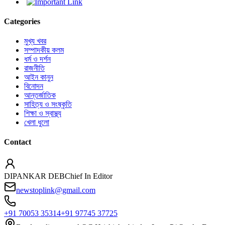
Categories
মুখ্য খবর
সম্পাদকীয় কলম
ধর্ম ও দর্শন
রাজনীতি
আইন কানুন
বিনোদন
আন্তর্জাতিক
সাহিত্য ও সংষ্কৃতি
শিক্ষা ও স্বাস্থ্য
খেলা ধুলো
Contact
DIPANKAR DEB
Chief In Editor
newstoplink@gmail.com
+91 70053 35314
+91 97745 37725