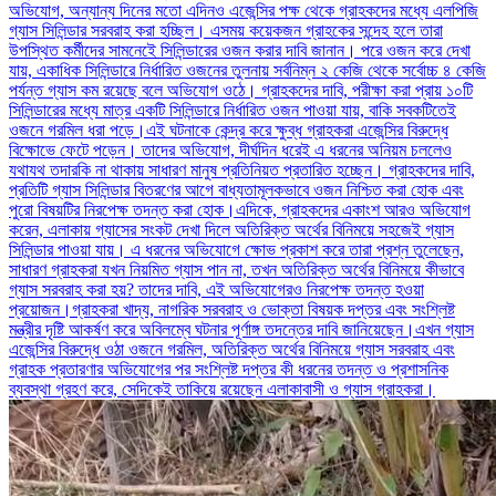
অভিযোগ, অন্যান্য দিনের মতো এদিনও এজেন্সির পক্ষ থেকে গ্রাহকদের মধ্যে এলপিজি
গ্যাস সিলিন্ডার সরবরাহ করা হচ্ছিল। এসময় কয়েকজন গ্রাহকের সন্দেহ হলে তারা
উপস্থিত কর্মীদের সামনেইে সিলিন্ডারের ওজন করার দাবি জানান। পরে ওজন করে দেখা
যায়, একাধিক সিলিন্ডারে নির্ধারিত ওজনের তুলনায় সর্বনিম্ন ২ কেজি থেকে সর্বোচ্চ ৪ কেজি
পর্যন্ত গ্যাস কম রয়েছে বলে অভিযোগ ওঠে। গ্রাহকদের দাবি, পরীক্ষা করা প্রায় ১০টি
সিলিন্ডারের মধ্যে মাত্র একটি সিলিন্ডারে নির্ধারিত ওজন পাওয়া যায়, বাকি সবকটিতেই
ওজনে গরমিল ধরা পড়ে।এই ঘটনাকে কেন্দ্র করে ক্ষুব্ধ গ্রাহকরা এজেন্সির বিরুদ্ধে
বিক্ষোভে ফেটে পড়েন। তাদের অভিযোগ, দীর্ঘদিন ধরেই এ ধরনের অনিয়ম চললেও
যথাযথ তদারকি না থাকায় সাধারণ মানুষ প্রতিনিয়ত প্রতারিত হচ্ছেন। গ্রাহকদের দাবি,
প্রতিটি গ্যাস সিলিন্ডার বিতরণের আগে বাধ্যতামূলকভাবে ওজন নিশ্চিত করা হোক এবং
পুরো বিষয়টির নিরপেক্ষ তদন্ত করা হোক।এদিকে, গ্রাহকদের একাংশ আরও অভিযোগ
করেন, এলাকায় গ্যাসের সংকট দেখা দিলে অতিরিক্ত অর্থের বিনিময়ে সহজেই গ্যাস
সিলিন্ডার পাওয়া যায়। এ ধরনের অভিযোগে ক্ষোভ প্রকাশ করে তারা প্রশ্ন তুলেছেন,
সাধারণ গ্রাহকরা যখন নিয়মিত গ্যাস পান না, তখন অতিরিক্ত অর্থের বিনিময়ে কীভাবে
গ্যাস সরবরাহ করা হয়? তাদের দাবি, এই অভিযোগেরও নিরপেক্ষ তদন্ত হওয়া
প্রয়োজন।গ্রাহকরা খাদ্য, নাগরিক সরবরাহ ও ভোক্তা বিষয়ক দপ্তর এবং সংশ্লিষ্ট
মন্ত্রীর দৃষ্টি আকর্ষণ করে অবিলম্বে ঘটনার পূর্ণাঙ্গ তদন্তের দাবি জানিয়েছেন।এখন গ্যাস
এজেন্সির বিরুদ্ধে ওঠা ওজনে গরমিল, অতিরিক্ত অর্থের বিনিময়ে গ্যাস সরবরাহ এবং
গ্রাহক প্রতারণার অভিযোগের পর সংশ্লিষ্ট দপ্তর কী ধরনের তদন্ত ও প্রশাসনিক
ব্যবস্থা গ্রহণ করে, সেদিকেই তাকিয়ে রয়েছেন এলাকাবাসী ও গ্যাস গ্রাহকরা।