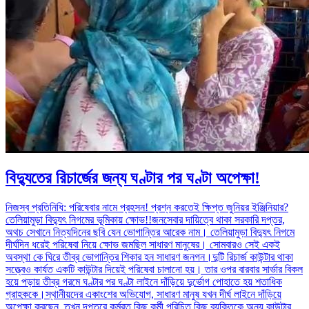
বিদ্যুতের রিচার্জের জন্য ঘণ্টার পর ঘণ্টা অপেক্ষা!
নিজস্ব প্রতিনিধি: পরিষেবার নামে প্রহসন! প্রশ্ন করতেই ক্ষিপ্ত জুনিয়র ইঞ্জিনিয়ার?
তেলিয়ামুড়া বিদ্যুৎ নিগমের ভূমিকায় ক্ষোভ!!জনসেবার দায়িত্বে থাকা সরকারি দপ্তর,
অথচ সেখানে নিত্যদিনের ছবি যেন ভোগান্তির আরেক নাম। তেলিয়ামুড়া বিদ্যুৎ নিগমে
দীর্ঘদিন ধরেই পরিষেবা নিয়ে ক্ষোভ জমছিল সাধারণ মানুষের। সোমবারও সেই একই
অবস্থা কে ঘিরে তীব্র ভোগান্তির শিকার হন সাধারণ জনগন।দুটি রিচার্জ কাউন্টার থাকা
সত্ত্বেও কার্যত একটি কাউন্টার দিয়েই পরিষেবা চালানো হয়। তার ওপর বারবার সার্ভার বিকল
হয়ে পড়ায় তীব্র গরমে ঘণ্টার পর ঘণ্টা লাইনে দাঁড়িয়ে দুর্ভোগ পোহাতে হয় শতাধিক
গ্রাহককে।স্থানীয়দের একাংশের অভিযোগ, সাধারণ মানুষ যখন দীর্ঘ লাইনে দাঁড়িয়ে
অপেক্ষা করছেন, তখন দপ্তরে কর্মরত কিছু কর্মী পরিচিত কিছু ব্যক্তিকে অন্য কাউন্টার