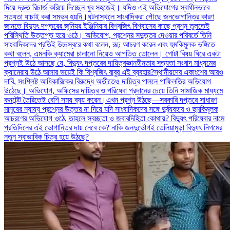
দিয়ে দ্রুত রিচার্জ করিয়ে দিচ্ছেন খুব সহজেই। যদিও এই অভিযোগের স্বাধীনভাবে
সত্যতা যাচাই করা সম্ভব হয়নি।ঘটনাস্থলে সাংবাদিকরা পৌছে জনভোগান্তির কারণ
জানতে বিদ্যুৎ দপ্তরের জুনিয়র ইঞ্জিনিয়ার বিশ্বজিৎ বিশ্বাসের কাছে প্রশ্ন তুলতেই
পরিস্থিতি উত্তপ্ত হয়ে ওঠে। অভিযোগ, প্রশ্নের সদুত্তর দেওয়ার পরিবর্তে তিনি
সাংবাদিকদের প্রতিই উচ্চস্বরে কথা বলেন, রূঢ় আচরণ করেন এবং হুমকিমূলক ভঙ্গিতে
কথা বলেন, এমনকি ক্যামেরা চালানো নিয়েও আপত্তি তোলেন। গোটা বিষয় ঘিরে একটা
প্রশ্নই উঠে আসছে যে, বিদ্যুৎ দপ্তরের দায়িত্বজ্ঞানহীনতার সত্যতা সংবাদ মাধ্যমের
ক্যামেরায় উঠে আসার ভয়েই কি বিশ্বজিৎ বাবুর এই ব্যবহার?স্থানীয়দের একাংশের আরও
দাবি, সংশ্লিষ্ট আধিকারিকের বিরুদ্ধে অতীতেও দায়িত্ব পালনে গাফিলতির অভিযোগ
উঠেছে। অভিযোগ, অফিসের দায়িত্ব ও পরিষেবা প্রদানের চেয়ে তিনি সামাজিক মাধ্যমে
কনটেন্ট তৈরিতেই বেশি সময় ব্যয় করেন।এখন প্রশ্ন উঠছে—সরকারি দপ্তরে সাধারণ
মানুষের ন্যায্য প্রশ্নের উত্তর না দিয়ে যদি সাংবাদিকদের সঙ্গে দুর্ব্যবহার ও হুমকিমূলক
আচরণের অভিযোগ ওঠে, তাহলে স্বচ্ছতা ও জবাবদিহিতা কোথায়? বিদ্যুৎ পরিষেবার নামে
প্রতিদিনের এই ভোগান্তির দায় নেবে কে? নাকি জনদুর্ভোগই তেলিয়ামুড়া বিদ্যুৎ নিগমের
নতুন স্বাভাবিক চিত্র হয়ে উঠছে?