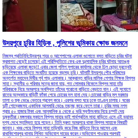
উদয়পুরে চুরির হিড়িক , পুলিশের ভূমিকায় ক্ষোভ জনমনে
নিজস্ব প্রতিনিধি:উদয়পুর শহর ও আশেপাশের এলাকা গুলোতে বসত বাড়িতে চুরির ঘটনা
ক্রমাগত বেড়েই চলেছে! এই পরিস্থিতিতে ফের এক দুঃসাহসিক চুরির ঘটনায় আতঙ্ক
ছড়িয়েছে এলাকা জুড়ে!! এবার জেলা পুলিশ সুপারের কার্যালয় থেকে ঢিল ছোড়া দূরত্বেই
এক শিক্ষকের বাড়িতে সংঘটিত হয়েছে বড়সড় চুরি। ঘটনাটি উদয়পুর পৌর পরিষদের
অন্তর্গত মহাদেব দিঘীর পূর্ব পাড় এলাকায়। আক্রান্ত বাড়ির মালিক পেশায় শিক্ষক বিপ্লব
সাহা। স্থানীয় ও পরিবার সূত্রে জানা যায়, গত সোমবার বিকেলে বিপ্লব সাহা তাঁর
পরিবারকে নিয়ে অমরপুরে অবস্থিত তাঁদের পুরোনো বাড়িতে বেড়াতে যান। এই সুযোগে
রাতের অন্ধকারে বাড়িটি ফাঁকা পেয়ে চোরের দল হানা দেয়।চোরেরা বাড়ির মূল দরজার
তালা ও হুক ভেঙে ভেতরে প্রবেশ করে। এরপর বসত ঘরে ঢুকে তাণ্ডব চালায়। ঘরের
দুটি গোদ্রেজসহ একাধিক আলমারি ভেঙে তছনছ করে ফেলে তারা। চুরির সময় নগদ
প্রায় ৫০ হাজার টাকা এবং আনুমানিক ৪ থেকে ৫ ভরি স্বর্ণালংকার নিয়ে চম্পট দেয়
দুষ্কৃতীরা।মঙ্গলবার সকালে বিপ্লব সাহার ভাই পার্থপ্রতিম সাহা বাড়িতে এসে এই ভয়াবহ
দৃশ্য দেখে স্তম্ভিত হয়ে পড়েন। তিনি দ্রুত অমরপুরে থাকা বিপ্লব সাহাকে বিষয়টি
জানান। খবর পেয়ে বিপ্লব সাহা তড়িঘড়ি করে নিজ বাড়িতে ফিরে আসেন এবং
রাধাকিশোরপুর থানায় লিখিত অভিযোগ দায়ের করেন।অভিযোগ পাওয়ার পরপরই