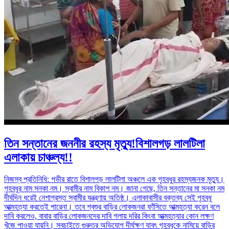
তিন সন্তানের জননীর রহস্য মৃত্যু!বিশালগড় লালটিলা
এলাকায় চাঞ্চল্য!!
নিজস্ব প্রতিনিধি: গভীর রাতে বিশালগড় লালটিলা অঞ্চলে এক গৃহবধুর রহস্যজনক মৃত্যু।
গৃহবধূর নাম সনকা নম। স্বামীর নাম বিকাশ নম। জানা গেছে, তিন সন্তানের মা সনকা নম
দীর্ঘদিন ধরেই নেশাগ্রস্ত স্বামীর যন্ত্রণায় অতিষ্ঠ। এলাকাবাসীর বক্তব্য সেই গৃহবধূ
আত্মহত্যা করতেই পারেনা। তবে শ্বশুর বাড়ির লোকজনরা ফাঁসিতে আত্মহত্যা করেন বলে
দাবি করলেও, বাবার বাড়ির লোকজনদের দাবি গলায় দরির কিংবা আত্মহত্যার কোন লক্ষণ
খুঁজে পাওয়া যায়নি। সবচাইতে গুরুতর অভিযোগ দীর্ঘক্ষণ যাবৎ গৃহবধূকে নামিয়ে বাড়ির