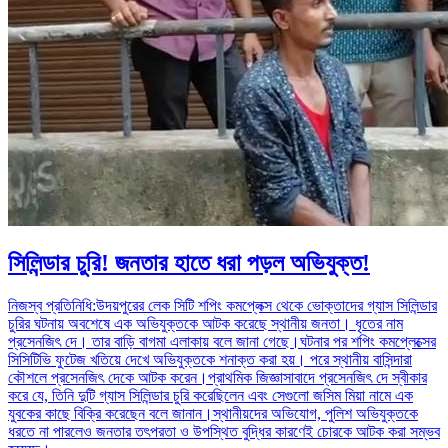
সিলিন্ডার চুরি! জনতার হাতে ধরা পড়ল অভিযুক্ত!
নিজস্ব প্রতিনিধি:উদয়পুরের লেক সিটি শপিং কমপ্লেক্স থেকে ভোক্তাদের গ্যাস সিলিন্ডার
চুরির ঘটনায় অবশেষে এক অভিযুক্তকে আটক করেছে স্থানীয় জনতা। ধৃতের নাম
প্রসেনজিৎ দে। তার বাড়ি বাগমা এলাকায় বলে জানা গেছে।ঘটনার পর শপিং কমপ্লেক্সের
সিসিটিভি ফুটেজ খতিয়ে দেখে অভিযুক্তকে শনাক্ত করা হয়। পরে স্থানীয় বাসিন্দারা
কৌশলে প্রসেনজিৎ দেকে আটক করেন।প্রাথমিক জিজ্ঞাসাবাদে প্রসেনজিৎ দে স্বীকার
করে যে, তিনি দুটি গ্যাস সিলিন্ডার চুরি করেছিলেন এবং সেগুলো জসিম মিয়া নামে এক
যুবকের কাছে বিক্রি করেছেন বলে জানান।স্থানীয়দের অভিযোগ, পুলিশ অভিযুক্তকে
ধরতে না পারলেও জনতার তৎপরতা ও উপস্থিত বুদ্ধির কারণেই চোরকে আটক করা সম্ভব