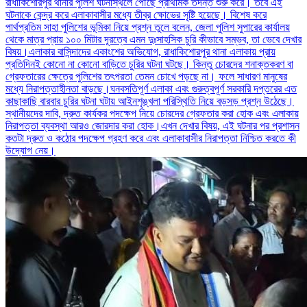
রাধাকিশোরপুর থানার পুলিশ ঘটনাস্থলে পৌঁছে প্রাথমিক তদন্ত শুরু করে। তবে এই
ঘটনাকে কেন্দ্র করে এলাকাবাসীর মধ্যে তীব্র ক্ষোভের সৃষ্টি হয়েছে। বিশেষ করে
পার্থপ্রতিম সাহা পুলিশের ভূমিকা নিয়ে প্রশ্ন তুলে বলেন, জেলা পুলিশ সুপারের কার্যালয়
থেকে মাত্র প্রায় ১০০ মিটার দূরত্বে এমন দুঃসাহসিক চুরি কীভাবে সম্ভব, তা ভেবে দেখার
বিষয়।এলাকার বাসিন্দাদের একাংশের অভিযোগ, রাধাকিশোরপুর থানা এলাকায় প্রায়
প্রতিদিনই কোনো না কোনো বাড়িতে চুরির ঘটনা ঘটছে। কিন্তু চোরদের শনাক্তকরণ বা
গ্রেফতারের ক্ষেত্রে পুলিশের তৎপরতা তেমন চোখে পড়ছে না। ফলে সাধারণ মানুষের
মধ্যে নিরাপত্তাহীনতা বাড়ছে।ঘনবসতিপূর্ণ এলাকা এবং গুরুত্বপূর্ণ সরকারি দপ্তরের এত
কাছাকাছি বারবার চুরির ঘটনা ঘটায় আইনশৃঙ্খলা পরিস্থিতি নিয়ে বড়সড় প্রশ্ন উঠেছে।
স্থানীয়দের দাবি, দ্রুত কার্যকর পদক্ষেপ নিয়ে চোরদের গ্রেফতার করা হোক এবং এলাকায়
নিরাপত্তা ব্যবস্থা আরও জোরদার করা হোক।এখন দেখার বিষয়, এই ঘটনার পর প্রশাসন
কতটা দ্রুত ও কঠোর পদক্ষেপ গ্রহণ করে এবং এলাকাবাসীর নিরাপত্তা নিশ্চিত করতে কী
উদ্যোগ নেয়।