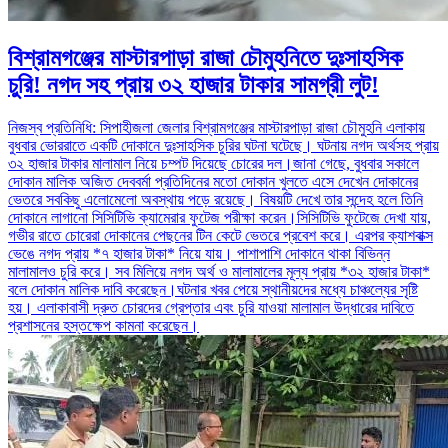
বিশ্রামগঞ্জের মাস্টারপাড়া রাজা চৌমুহনিতে দুঃসাহসিক
চুরি! নগদ সহ প্রায় ৩২ হাজার টাকার সামগ্রী লুট!
নিজস্ব প্রতিনিধি: সিপাহীজলা জেলার বিশ্রামগঞ্জের মাস্টারপাড়া রাজা চৌমুহনি এলাকায়
বুধবার ভোররাতে একটি দোকানে দুঃসাহসিক চুরির ঘটনা ঘটেছে। ঘটনায় নগদ অর্থসহ প্রায়
৩২ হাজার টাকার মালামাল নিয়ে চম্পট দিয়েছে চোরের দল।জানা গেছে, বুধবার সকালে
দোকান মালিক অজিত দেববর্মা প্রতিদিনের মতো দোকান খুলতে এসে দেখেন দোকানের
ভেতরে সবকিছু এলোমেলো অবস্থায় পড়ে রয়েছে। বিষয়টি দেখে তার সন্দেহ হলে তিনি
দোকানে লাগানো সিসিটিভি ক্যামেরার ফুটেজ পরীক্ষা করেন।সিসিটিভি ফুটেজে দেখা যায়,
গভীর রাতে চোরেরা দোকানের পেছনের টিন কেটে ভেতরে প্রবেশ করে। এরপর ক্যাশবাক্স
ভেঙে নগদ প্রায় *৭ হাজার টাকা* নিয়ে যায়। পাশাপাশি দোকানে থাকা বিভিন্ন
মালামালও চুরি করে। সব মিলিয়ে নগদ অর্থ ও মালামালের মূল্য প্রায় *৩২ হাজার টাকা*
বলে দোকান মালিক দাবি করেছেন।ঘটনার খবর পেয়ে স্থানীয়দের মধ্যে চাঞ্চল্যের সৃষ্টি
হয়। এলাকাবাসী দ্রুত চোরদের গ্রেপ্তার এবং চুরি যাওয়া মালামাল উদ্ধারের দাবিতে
প্রশাসনের হস্তক্ষেপ কামনা করেছেন।