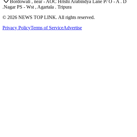
Bordowali , near - AOC Hrishi Arabindya Lane P/ O - A . D
.Nagar PS - Wst , Agartala . Tripura
©
2026
NEWS TOP LINK. All rights reserved.
Privacy Policy
Terms of Service
Advertise