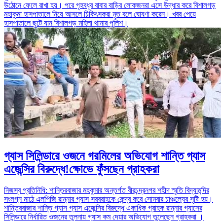
উঠোনে ফেলে রাখা হয়। পরে গৃহবধূর বাবার বাড়ির লোকজনরা এসে উদ্ধার করে বিশালগড়
মহাকুমা হাসপাতালে নিয়ে আসলে চিকিৎসকরা মৃত বলে ঘোষণা করেন। খবর পেয়ে
হাসপাতালে ছুটে যান বিশালগড় মহিলা থানার পুলিশ।
গ্যাস সিলিন্ডারে ওজনে গরমিলের অভিযোগ শান্তি গ্যাস
এজেন্সির বিরুদ্ধে!ক্ষোভে ফুঁসছেন গ্রাহকরা
নিজস্ব প্রতিনিধি: শান্তিরবাজার মহকুমার অন্তর্গত বীরচন্দ্রনগর শহীদ স্মৃতি বিদ্যামন্দির
সংলগ্ন মাঠে এলপিজি রান্নার গ্যাস সরবরাহকে কেন্দ্র করে সোমবার চাঞ্চল্যের সৃষ্টি হয়।
শান্তিরবাজার শান্তি গ্যাস গ্যাস এজেন্সির বিরুদ্ধে একাধিক গ্রাহক রান্নার গ্যাসের
সিলিন্ডারে নির্ধারিত ওজনের তুলনায় গ্যাস কম দেয়ার অভিযোগ তুলেছেন গ্রাহকরা ।