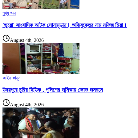
মুখ্য খবর
'ভুয়ো' সাংবাদিক আটক সোনামুড়ায়। অভিযুক্তের নাম মফিজ মিয়া।
August 4th, 2026
আইন কানুন
উদয়পুরে চুরির হিড়িক , পুলিশের ভূমিকায় ক্ষোভ জনমনে
August 4th, 2026