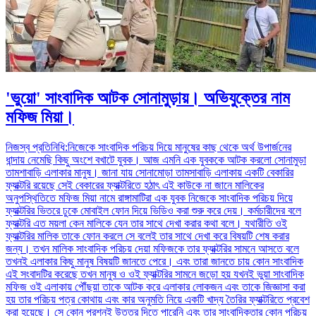
'ভুয়ো' সাংবাদিক আটক সোনামুড়ায়। অভিযুক্তের নাম
মফিজ মিয়া।
নিজস্ব প্রতিনিধি:নিজেকে সাংবাদিক পরিচয় দিয়ে মানুষের কাছ থেকে অর্থ উপার্জনের
ধান্দায় নেমেছি কিছু অংশে বখাটে যুবক। আজ এমনি এক যুবককে আটক করলো সোনামুড়া
তামশাবাড়ি এলাকার মানুষ। জানা যায় সোনামোড়া তামসাবাড়ি এলাকায় একটি বেকারির
ফ্যাক্টরি রয়েছে সেই বেকারের ফ্যাক্টরিতে হঠাৎ এই কাউকে না জানে মালিকের
অনুপস্থিতিতে মফিজ মিয়া নামে রাঙ্গামাটিরা এক যুবক নিজেকে সাংবাদিক পরিচয় দিয়ে
ফ্যাক্টরির ভিতরে ঢুকে মোবাইল ফোন দিয়ে ভিডিও করা শুরু করে দেয়। কর্মচারীদের বলে
ফ্যাক্টরি এত ময়লা কেন মালিকে যেন তার সাথে দেখা করার কথা বলে। যথারীতি ওই
ফ্যাক্টরির মালিক তাকে ফোন করলে সে বলেই তার সাথে দেখা করে বিষয়টি শেষ করার
জন্য। তখন মালিক সাংবাদিক পরিচয় দেয়া মফিজকে তার ফ্যাক্টরির সামনে আসতে বলে
তখনই এলাকার কিছু মানুষ বিষয়টি জানতে পেরে। এবং তারা জানতে চায় কোন সাংবাদিক
এই সংবাদটির করেছে তখন মানুষ ও ওই ফ্যাক্টরির সামনে জড়ো হয় যখনই ভুয়া সাংবাদিক
মফিজ ওই এলাকায় পৌঁছয়া তাকে আটক করে এলাকার লোকজন এবং তাকে জিজ্ঞাসা করা
হয় তার পরিচয় পত্র কোথায় এবং কার অনুমতি নিয়ে একটি খাদ্য তৈরির ফ্যাক্টরিতে প্রবেশ
করা হয়েছে। সে কোন প্রশ্নই উত্তর দিতে পারেনি এবং তার সাংবাদিকতার কোন পরিচয়