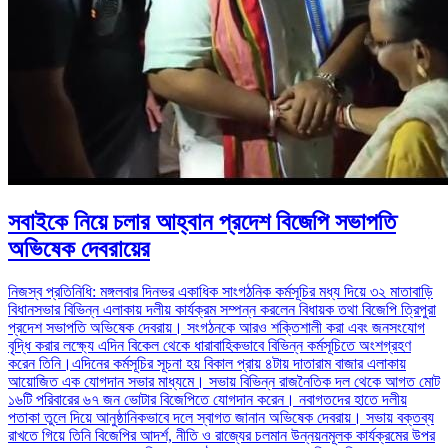
সবাইকে নিয়ে চলার আহ্বান প্রদেশ বিজেপি সভাপতি
অভিষেক দেবরায়ের
নিজস্ব প্রতিনিধি: মঙ্গলবার দিনভর একাধিক সাংগঠনিক কর্মসূচির মধ্য দিয়ে ৩২ মাতাবাড়ি
বিধানসভার বিভিন্ন এলাকায় দলীয় কার্যক্রম সম্পন্ন করলেন বিধায়ক তথা বিজেপি ত্রিপুরা
প্রদেশ সভাপতি অভিষেক দেবরায়। সংগঠনকে আরও শক্তিশালী করা এবং জনসংযোগ
বৃদ্ধি করার লক্ষ্যে এদিন বিকেল থেকে ধারাবাহিকভাবে বিভিন্ন কর্মসূচিতে অংশগ্রহণ
করেন তিনি।এদিনের কর্মসূচির সূচনা হয় বিকাল প্রায় ৪টায় দাতারাম বাজার এলাকায়
আয়োজিত এক যোগদান সভার মাধ্যমে। সভায় বিভিন্ন রাজনৈতিক দল থেকে আগত মোট
১৬টি পরিবারের ৬৭ জন ভোটার বিজেপিতে যোগদান করেন। নবাগতদের হাতে দলীয়
পতাকা তুলে দিয়ে আনুষ্ঠানিকভাবে দলে স্বাগত জানান অভিষেক দেবরায়। সভায় বক্তব্য
রাখতে গিয়ে তিনি বিজেপির আদর্শ, নীতি ও রাজ্যের চলমান উন্নয়নমূলক কার্যক্রমের উপর