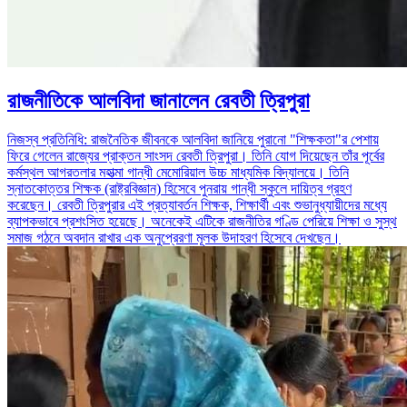
রাজনীতিকে আলবিদা জানালেন রেবতী ত্রিপুরা
নিজস্ব প্রতিনিধি: রাজনৈতিক জীবনকে আলবিদা জানিয়ে পুরানো "শিক্ষকতা"র পেশায়
ফিরে গেলেন রাজ্যের প্রাক্তন সাংসদ রেবতী ত্রিপুরা। তিনি যোগ দিয়েছেন তাঁর পূর্বের
কর্মস্থল আগরতলার মহাত্মা গান্ধী মেমোরিয়াল উচ্চ মাধ্যমিক বিদ্যালয়ে। তিনি
স্নাতকোত্তর শিক্ষক (রাষ্ট্রবিজ্ঞান) হিসেবে পুনরায় গান্ধী স্কুলে দায়িত্ব গ্রহণ
করেছেন। রেবতী ত্রিপুরার এই প্রত্যাবর্তন শিক্ষক, শিক্ষার্থী এবং শুভানুধ্যায়ীদের মধ্যে
ব্যাপকভাবে প্রশংসিত হয়েছে। অনেকেই এটিকে রাজনীতির গণ্ডি পেরিয়ে শিক্ষা ও সুস্থ
সমাজ গঠনে অবদান রাখার এক অনুপ্রেরণা মূলক উদাহরণ হিসেবে দেখছেন।