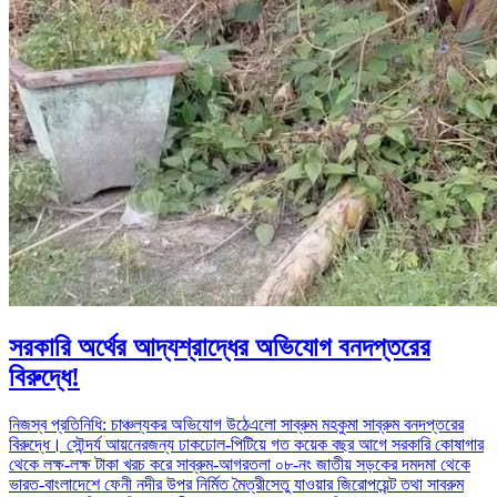
সরকারি অর্থের আদ্যশ্রাদ্ধের অভিযোগ বনদপ্তরের
বিরুদ্ধে!
নিজস্ব প্রতিনিধি: চাঞ্চল্যকর অভিযোগ উঠেএলো সাব্রুম মহকুমা সাব্রুম বনদপ্তরের
বিরুদ্ধে। সৌন্দর্য আয়নেরজন্য ঢাকঢোল-পিটিয়ে গত কয়েক বছর আগে সরকারি কোষাগার
থেকে লক্ষ-লক্ষ টাকা খরচ করে সাব্রুম-আগরতলা ০৮-নং জাতীয় সড়কের দমদমা থেকে
ভারত-বাংলাদেশে ফেনী নদীর উপর নির্মিত মৈত্রীসেতু যাওয়ার জিরোপয়েন্ট তথা সাবরুম