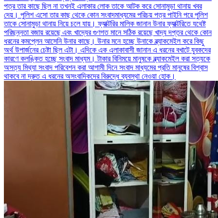
পত্র তার কাছে ছিল না তখনই এলাকার লোক তাকে আটক করে সোনামুড়া থানায় খবর
দেয়। পুলিশ এসো তার কাছ থেকে কোন সংবাদমাধ্যমের পরিচয় পত্র পাইনি পরে পুলিশ
তাকে সোনামুড়া থানায় নিয়ে চলে যায়। ফ্যাক্টরির মালিক জানান উনার ফ্যাক্টরিতে যথেষ্ট
পরিছন্নতা বজায় রয়েছে এবং খাদ্যের গুণগত মানে সঠিক রয়েছে খাদ্য দপ্তর থেকে কোন
ধরনের কমপ্লেন আসেনি উনার কাছে। উনার মনে হচ্ছে উনাকে ব্ল্যাকমেইল করে কিছু
অর্থ উপার্জনের চেষ্টা ছিল এটা। এদিকে এক এলাকাবাসী জানান এ ধরনের বখাটে যুবকদের
কারণে কলঙ্কিত হচ্ছে সংবাদ মাধ্যম। টাকার বিনিময়ে মানুষকে ব্ল্যাকমেইল করা সত্যকে
অসত্য মিথ্যা সংবাদ পরিবেশন করা আগামী দিনে সংবাদ মাধ্যমের প্রতি মানুষের বিশ্বাস
থাকবে না দ্রুত এ ধরনের অসংবাদিকদের বিরুদ্ধে ব্যবস্থা নেওয়া হোক।