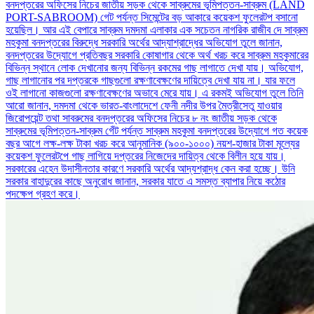
বনদপ্তরের অফিসের নিচের জাতীয় সড়ক থেকে সাব্রুমের ভূমিপত্তন-সাব্রুম (LAND
PORT-SABROOM) গেট পর্যন্ত সিমেন্টের বড় আকারে কয়েকশ ফুলেরটপ বসানো
হয়েছিল। আর এই বেপারে সাব্রুম দমদমা এলাকার এক সচেতন নাগরিক রাজীব দে সাব্রুম
মহকুমা বনদপ্তরের বিরুদ্ধে সরকারি অর্থের আদ্যাশ্রাদ্ধের অভিযোগ তুলে জানান,
বনদপ্তরের উদ্যোগে প্রতিবছর সরকারি কোষাগার থেকে অর্থ খরচ করে সাব্রুম মহকুমারের
বিভিন্ন স্থানে লোক দেখানোর জন্য বিভিন্ন রকমের গাছ লাগাতে দেখা যায়। অভিযোগ,
গাছ লাগানোর পর দপ্তরকে গাছগুলো রক্ষণাবেক্ষণের দায়িত্বে দেখা যায় না। যার ফলে
ওই লাগানো কাজগুলো রক্ষণাবেক্ষণের অভাবে মেরে যায়। এ রকমই অভিযোগ তুলে তিনি
আরো জানান, দমদমা থেকে ভারত-বাংলাদেশে ফেনী নদীর উপর মৈত্রীসেতু যাওয়ার
জিরোপয়েন্ট তথা সাবরুমের বনদপ্তরের অফিসের নিচের ৮ নং জাতীয় সড়ক থেকে
সাব্রুমের ভূমিপত্তন-সাব্রুম গেঁট পর্যন্ত সাব্রুম মহকুমা বনদপ্তরের উদ্যোগে গত কয়েক
বছর আগে লক্ষ-লক্ষ টাকা খরচ করে আনুমানিক (৯০০-১০০০) নয়শ-হাজার টাকা মূল্যের
কয়েকশ ফুলেরটপে গাছ লাগিয়ে দপ্তরের নিজেদের দায়িত্ব থেকে বিলীন হয়ে যায়।
সরকারের এহেন উদাসীনতার কারণে সরকারি অর্থের আদ্যশ্রাদ্ধ কেন করা হচ্ছে। উনি
সরকার বাহাদুরের কাছে অনুরোধ জানান, সরকার যাতে এ সমস্ত ব্যাপার নিয়ে কঠোর
পদক্ষেপ গ্রহণ করে।