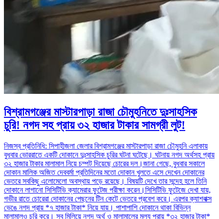
বিশ্রামগঞ্জের মাস্টারপাড়া রাজা চৌমুহনিতে দুঃসাহসিক
চুরি! নগদ সহ প্রায় ৩২ হাজার টাকার সামগ্রী লুট!
নিজস্ব প্রতিনিধি: সিপাহীজলা জেলার বিশ্রামগঞ্জের মাস্টারপাড়া রাজা চৌমুহনি এলাকায়
বুধবার ভোররাতে একটি দোকানে দুঃসাহসিক চুরির ঘটনা ঘটেছে। ঘটনায় নগদ অর্থসহ প্রায়
৩২ হাজার টাকার মালামাল নিয়ে চম্পট দিয়েছে চোরের দল।জানা গেছে, বুধবার সকালে
দোকান মালিক অজিত দেববর্মা প্রতিদিনের মতো দোকান খুলতে এসে দেখেন দোকানের
ভেতরে সবকিছু এলোমেলো অবস্থায় পড়ে রয়েছে। বিষয়টি দেখে তার সন্দেহ হলে তিনি
দোকানে লাগানো সিসিটিভি ক্যামেরার ফুটেজ পরীক্ষা করেন।সিসিটিভি ফুটেজে দেখা যায়,
গভীর রাতে চোরেরা দোকানের পেছনের টিন কেটে ভেতরে প্রবেশ করে। এরপর ক্যাশবাক্স
ভেঙে নগদ প্রায় *৭ হাজার টাকা* নিয়ে যায়। পাশাপাশি দোকানে থাকা বিভিন্ন
মালামালও চুরি করে। সব মিলিয়ে নগদ অর্থ ও মালামালের মূল্য প্রায় *৩২ হাজার টাকা*