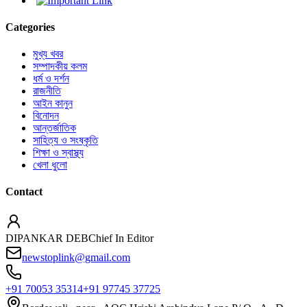
Categories
মুখ্য খবর
সম্পাদকীয় কলম
ধর্ম ও দর্শন
রাজনীতি
আইন কানুন
বিনোদন
আন্তর্জাতিক
সাহিত্য ও সংষ্কৃতি
শিক্ষা ও স্বাস্থ্য
খেলা ধুলো
Contact
DIPANKAR DEB
Chief In Editor
newstoplink@gmail.com
+91 70053 35314
+91 97745 37725