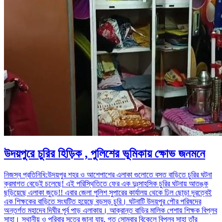
উদয়পুরে চুরির হিড়িক , পুলিশের ভূমিকায় ক্ষোভ জনমনে
নিজস্ব প্রতিনিধি:উদয়পুর শহর ও আশেপাশের এলাকা গুলোতে বসত বাড়িতে চুরির ঘটনা
ক্রমাগত বেড়েই চলেছে! এই পরিস্থিতিতে ফের এক দুঃসাহসিক চুরির ঘটনায় আতঙ্ক
ছড়িয়েছে এলাকা জুড়ে!! এবার জেলা পুলিশ সুপারের কার্যালয় থেকে ঢিল ছোড়া দূরত্বেই
এক শিক্ষকের বাড়িতে সংঘটিত হয়েছে বড়সড় চুরি। ঘটনাটি উদয়পুর পৌর পরিষদের
অন্তর্গত মহাদেব দিঘীর পূর্ব পাড় এলাকায়। আক্রান্ত বাড়ির মালিক পেশায় শিক্ষক বিপ্লব
সাহা। স্থানীয় ও পরিবার সূত্রে জানা যায়, গত সোমবার বিকেলে বিপ্লব সাহা তাঁর