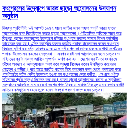
কংগ্রেসের উদ্যোগে ভারত ছাড়ো আন্দোলনের উদযাপন
অনুষ্ঠান
নিজস্ব প্রতিনিধি: ৯ই আগস্ট ১৯৪২ সালে জাতির জনক মহাত্মা গান্ধী ভারত ছাড়ো
আন্দোলনের ডাক দিয়েছিলেন ভারত ছাড়ো আন্দোলনের ।ঐতিহাসিক স্মৃতিকে স্মরণ করে
ত্রিপুরা প্রদেশ কংগ্রেসের উদ্যোগে রবিবার কংগ্রেস ভবনের সামনে বিশেষ কর্মসূচির
আয়োজন করা হয়। এদিন কর্মসূচির শুরুতে জাতীয় পতাকা উত্তোলন করেন কংগ্রেস
বিধায়ক সুদীপ রায় বর্মন, তারপর একে একে দলীয় পতাকা থেকে শুরু করে শাখা সংগঠনের
পতাকা উত্তোলন করলেন নেতৃত্বরা । এরপর স্বাধীনতা আন্দোলনের মহান নেতৃত্ব ও
শহিদদের প্রতি শ্রদ্ধা জানিয়ে পুষ্পার্ঘ্য অর্পণ করা হয়। দেশের স্বাধীনতা সংগ্রামে
তাঁদের অবদান ও আত্মত্যাগকে স্মরণ করে শ্রদ্ধা নিবেদন করেন উপস্থিত কংগ্রেস
নেতৃত্ব ও কর্মীরা। পরে হাতে জাতীয় পতাকা নিয়ে কংগ্রেস ভবন থেকে পদযাত্রা করে
গান্ধীঘাটের শহীদ বেদীর উদ্দেশ্যে রওনা হন কংগ্রেসের নেতা-কর্মীরা। সেখানে পৌঁছে
শহিদদের প্রতি শ্রদ্ধা নিবেদন করা হয়। ভারত ছাড়ো আন্দোলনের চেতনা ও স্বাধীনতা
সংগ্রামের আদর্শকে সামনে রেখে দেশের গণতান্ত্রিক ও সাংবিধানিক মূল্যবোধ রক্ষার বার্তাই
এদিনের কর্মসূচির মাধ্যমে তুলে ধরেন ত্রিপুরা প্রদেশ কংগ্রেসের নেতৃত্ব।