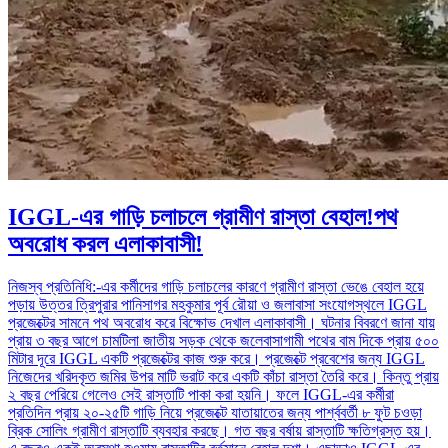
IGGL-এর গাড়ি চলাচলে গ্রামীণ রাস্তা বেহাল!পথ
অবরোধ করল এলাকাবাসী!
নিজস্ব প্রতিনিধি:-এর কর্মীদের গাড়ি চলাচলের কারণে গ্রামীণ রাস্তা ভেঙে বেহাল হয়ে
পড়ায় উত্তর ত্রিপুরার পানিসাগর মহকুমার পূর্ব রৌয়া ও জলাবাসা সংযোগস্থলে IGGL
প্রজেক্টের সামনে পথ অবরোধ করে বিক্ষোভ দেখাল এলাকাবাসী। ঘটনার বিবরণে জানা যায়
প্রায় ৩ বছর আগে চামটিলা জাতীয় সড়ক থেকে জলেবাসাগামী পথের বাম দিকে প্রায় ৫০০
মিটার দূরে IGGL একটি প্রজেক্টের কাজ শুরু করে। প্রজেক্টে প্রবেশের জন্য IGGL
নিজেদের খরিদকৃত জমির উপর মাটি ভরাট করে একটি কাঁচা রাস্তা তৈরি করে। কিন্তু প্রায়
২ বছর পেরিয়ে গেলেও সেই রাস্তাটি পাকা করা হয়নি। ফলে IGGL-এর কর্মীরা
প্রতিদিন প্রায় ২০-২৫টি গাড়ি নিয়ে প্রজেক্টে যাতায়াতের জন্য পার্শ্ববর্তী ৮ ফুট চওড়া
ব্রিক সোলিং গ্রামীণ রাস্তাটি ব্যবহার করছে। গত বছর বর্ষায় রাস্তাটি ক্ষতিগ্রস্ত হয়।