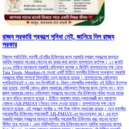
রাজ্য সরকারি প্রকল্পে সুবিধা নেই, জানিয়ে দিল রাজ্য
সরকার
নিজস্ব প্রতিনিধি: মনস্রী চৌধুরীর চিকিৎসার জন্য সরকারি স্বাস্থ্য প্রকল্পের মাধ্যমে
আর্থিক সহায়তা পাওয়ার ক্ষেত্রে বড় বাধার কথা জানাল হাসপাতাল কর্তৃপক্ষ। ২৭ জুলাই
২০২৬ তারিখে আগরতলা সরকারি মেডিক্যাল কলেজ ও জিবিপি হাসপাতালের পক্ষ থেকে
Tata Trusts, Mumbai-কে দেওয়া একটি চিঠিতে মনস্রীর চিকিৎসা সংক্রান্ত সরকারি
প্রকল্পের সুবিধা সম্পর্কে বিস্তারিত তথ্য জানানো হয়েছে। হাসপাতালের মেডিক্যাল
সুপারিনটেনডেন্ট ও হেড অব ডিপার্টমেন্ট ড. বিধান গোস্বামীর স্বাক্ষরিত ওই চিঠিতে উল্লেখ
করা হয়েছে, মনস্রী কোনও রাজ্য সরকারের মেডিক্যাল স্কিমের জন্য যোগ্য নন। ফলে
রাজ্য সরকারের কোনও মেডিক্যাল প্রকল্পের আওতায় তাঁর চিকিৎসার সুবিধা পাওয়া যাচ্ছে
না বলে নথিতে জানানো হয়েছে। চিঠিতে আয়ুষ্মান ভারত-প্রধানমন্ত্রী জন আরোগ্য
যোজনা (AB-PMJAY) নিয়েও তথ্য দেওয়া হয়েছে। হাসপাতালের পক্ষ থেকে
জানানো হয়েছে, এই প্রকল্পে সর্বোচ্চ ৫ লক্ষ টাকা পর্যন্ত কভারেজ রয়েছে। তবে মনস্রীর
প্রয়োজনীয় চিকিৎসার প্যাকেজটি AB-PMJAY-এর আওতাভুক্ত নয়। এর ফলে
সরকারি স্বাস্থ্য প্রকল্পের মাধ্যমে মনস্রীর প্রয়োজনীয় চিকিৎসার খরচ বহনের সুযোগ
সীমিত হয়ে পড়েছে। এমন পরিস্থিতিতে তাঁর চিকিৎসার জন্য আর্থিক সহায়তার আশায়