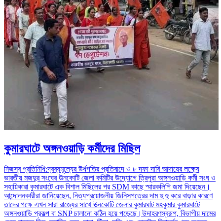
কুমারঘাটে অঙ্গনওয়াড়ি কর্মীদের মিছিল
নিজস্ব প্রতিনিধি:দ্রব্যমূল্যের উর্ধগতির প্রতিবাদে ও ৮ দফা দাবি আদায়ের লক্ষ্যে
ভারতীয় মজদুর সংঘের ঊনকোটি জেলা কমিটির উদ্যোগে ত্রিপুরা অঙ্গনওয়াড়ি কর্মী সংঘ ও
সহায়িকারা কুমারঘাটে এক বিশাল মিছিলের পর SDM কাছে স্মারকলিপি জমা দিয়েছেন।
আন্দোলনকারীরা জানিয়েছেন, নিত্যপ্রয়োজনীয় জিনিসপত্রের দাম হু হু করে বাড়ার কারণে
তাদের পক্ষে এখন সারা রাজ্যের সাথে ঊনকোটি জেলার কুমারঘাট মহকুমার কুমারঘাটে
অঙ্গনওয়াড়ি প্রকল্প বা SNP চালানো কঠিন হয়ে পড়েছে।উদাহরণস্বরূপ, বিভাগীয় দামের