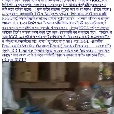
এ বছরও একই অবস্থা হওয়ায় রাস্তাটির বর্তমানে বেহাল দশা। এছাড়াও IGGL-এর
তৈরি কাঁচা রাস্তার দুপাশে জল নিষ্কাশনের ব্যবস্থা না থাকায় পার্শ্ববর্তী কৃষকদের ধান
জমি জলে তলিয়ে যাচ্ছে। প্রবল বর্ষণে গ্রামের পুকুরের জল উপচে মাছও পালিয়ে যাচ্ছে।
এতে কৃষক ও এলাকাবাসী বিরাট ক্ষতির মুখে পড়েছেন। বিগত বছর থেকেই এলাকাবাসী
IGGL কর্তৃপক্ষকে বিষয়টি জানালেও কোনো সুরাহা মেলেনি। এমনকি পানিসাগর মহকুমা
শাসকও IGGL-কে নির্দেশ দেন নিজেদের জমির উপর রাস্তা তৈরি করে সেটি ব্যবহার
করার জন্য এবং গ্রামীণ রাস্তা ব্যবহার না করার জন্য। কিন্তু IGGL কর্তৃপক্ষ মহকুমা
শাসকের নির্দেশ অমান্য করায় বাধ্য হয়ে আজ এলাকাবাসী পথ অবরোধে নামে। অবরোধের
সময় IGGL-এর কর্মীরা ক্ষমতার দাপট দেখিয়ে গাড়ি নিয়ে বের হতে চাইলে এলাকাবাসী ও
উপস্থিত সংবাদকর্মীদের চাপে তারা পিছু হটতে বাধ্য হয়। পরে IGGL-এর কর্মীরা
নিজেদের জমির উপর দিয়ে কাঁচা রাস্তা দিয়ে গাড়ি বের করে নিয়ে যায়। এলাকাবাসীর
প্রশ্ন, IGGL-এর মতো কেন্দ্রীয় প্রকল্পের ৫০০ মিটার রাস্তা তৈরি করতে ২ বছর কেন
লাগছে? আর রাস্তা তৈরি না করে পার্শ্ববর্তী মানুষ ও কৃষকদের ক্ষতির দায় কেন নিতে
চাইছে না IGGL?