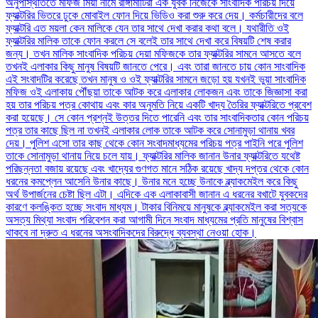
অনুপস্থিতিতে মফিজ মিয়া নামে রাঙ্গামাটিরা এক যুবক নিজেকে সাংবাদিক পরিচয় দিয়ে
ফ্যাক্টরির ভিতরে ঢুকে মোবাইল ফোন দিয়ে ভিডিও করা শুরু করে দেয়। কর্মচারীদের বলে
ফ্যাক্টরি এত ময়লা কেন মালিকে যেন তার সাথে দেখা করার কথা বলে। যথারীতি ওই
ফ্যাক্টরির মালিক তাকে ফোন করলে সে বলেই তার সাথে দেখা করে বিষয়টি শেষ করার
জন্য। তখন মালিক সাংবাদিক পরিচয় দেয়া মফিজকে তার ফ্যাক্টরির সামনে আসতে বলে
তখনই এলাকার কিছু মানুষ বিষয়টি জানতে পেরে। এবং তারা জানতে চায় কোন সাংবাদিক
এই সংবাদটির করেছে তখন মানুষ ও ওই ফ্যাক্টরির সামনে জড়ো হয় যখনই ভুয়া সাংবাদিক
মফিজ ওই এলাকায় পৌঁছয়া তাকে আটক করে এলাকার লোকজন এবং তাকে জিজ্ঞাসা করা
হয় তার পরিচয় পত্র কোথায় এবং কার অনুমতি নিয়ে একটি খাদ্য তৈরির ফ্যাক্টরিতে প্রবেশ
করা হয়েছে। সে কোন প্রশ্নই উত্তর দিতে পারেনি এবং তার সাংবাদিকতার কোন পরিচয়
পত্র তার কাছে ছিল না তখনই এলাকার লোক তাকে আটক করে সোনামুড়া থানায় খবর
দেয়। পুলিশ এসো তার কাছ থেকে কোন সংবাদমাধ্যমের পরিচয় পত্র পাইনি পরে পুলিশ
তাকে সোনামুড়া থানায় নিয়ে চলে যায়। ফ্যাক্টরির মালিক জানান উনার ফ্যাক্টরিতে যথেষ্ট
পরিছন্নতা বজায় রয়েছে এবং খাদ্যের গুণগত মানে সঠিক রয়েছে খাদ্য দপ্তর থেকে কোন
ধরনের কমপ্লেন আসেনি উনার কাছে। উনার মনে হচ্ছে উনাকে ব্ল্যাকমেইল করে কিছু
অর্থ উপার্জনের চেষ্টা ছিল এটা। এদিকে এক এলাকাবাসী জানান এ ধরনের বখাটে যুবকদের
কারণে কলঙ্কিত হচ্ছে সংবাদ মাধ্যম। টাকার বিনিময়ে মানুষকে ব্ল্যাকমেইল করা সত্যকে
অসত্য মিথ্যা সংবাদ পরিবেশন করা আগামী দিনে সংবাদ মাধ্যমের প্রতি মানুষের বিশ্বাস
থাকবে না দ্রুত এ ধরনের অসংবাদিকদের বিরুদ্ধে ব্যবস্থা নেওয়া হোক।