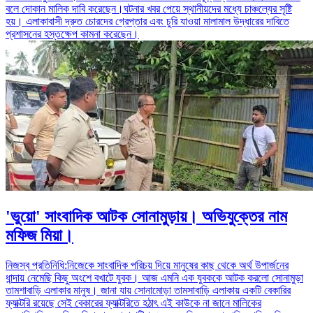
বলে দোকান মালিক দাবি করেছেন।ঘটনার খবর পেয়ে স্থানীয়দের মধ্যে চাঞ্চল্যের সৃষ্টি
হয়। এলাকাবাসী দ্রুত চোরদের গ্রেপ্তার এবং চুরি যাওয়া মালামাল উদ্ধারের দাবিতে
প্রশাসনের হস্তক্ষেপ কামনা করেছেন।
'ভুয়ো' সাংবাদিক আটক সোনামুড়ায়। অভিযুক্তের নাম
মফিজ মিয়া।
নিজস্ব প্রতিনিধি:নিজেকে সাংবাদিক পরিচয় দিয়ে মানুষের কাছ থেকে অর্থ উপার্জনের
ধান্দায় নেমেছি কিছু অংশে বখাটে যুবক। আজ এমনি এক যুবককে আটক করলো সোনামুড়া
তামশাবাড়ি এলাকার মানুষ। জানা যায় সোনামোড়া তামসাবাড়ি এলাকায় একটি বেকারির
ফ্যাক্টরি রয়েছে সেই বেকারের ফ্যাক্টরিতে হঠাৎ এই কাউকে না জানে মালিকের