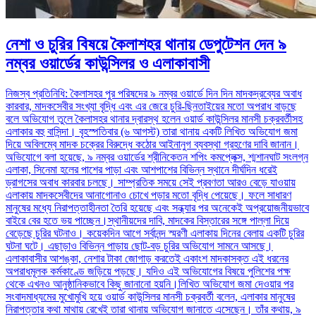
নেশা ও চুরির বিষয়ে কৈলাশহর থানায় ডেপুটেশন দেন ৯
নম্বর ওয়ার্ডের কাউন্সিলর ও এলাকাবাসী
নিজস্ব প্রতিনিধি: কৈলাসহর পুর পরিষদের ৯ নম্বর ওয়ার্ডে দিন দিন মাদকদ্রব্যের অবাধ
কারবার, মাদকসেবীর সংখ্যা বৃদ্ধি এবং এর জেরে চুরি-ছিনতাইয়ের মতো অপরাধ বাড়ছে
বলে অভিযোগ তুলে কৈলাসহর থানার দ্বারস্থ হলেন ওয়ার্ড কাউন্সিলর মানসী চক্রবর্তীসহ
এলাকার বহু বাসিন্দা। বৃহস্পতিবার (৬ আগস্ট) তারা থানায় একটি লিখিত অভিযোগ জমা
দিয়ে অবিলম্বে মাদক চক্রের বিরুদ্ধে কঠোর আইনানুগ ব্যবস্থা গ্রহণের দাবি জানান।
অভিযোগে বলা হয়েছে, ৯ নম্বর ওয়ার্ডের শ্রীনিকেতন শপিং কমপ্লেক্স, শ্মশানঘাট সংলগ্ন
এলাকা, সিনেমা হলের পাশের পাড়া এবং আশপাশের বিভিন্ন স্থানে দীর্ঘদিন ধরেই
ড্রাগসের অবাধ কারবার চলছে। সাম্প্রতিক সময়ে সেই প্রবণতা আরও বেড়ে যাওয়ায়
এলাকায় মাদকসেবীদের আনাগোনাও চোখে পড়ার মতো বৃদ্ধি পেয়েছে। ফলে সাধারণ
মানুষের মধ্যে নিরাপত্তাহীনতা তৈরি হয়েছে এবং সন্ধ্যার পর অনেকেই অপ্রয়োজনীয়ভাবে
বাইরে বের হতে ভয় পাচ্ছেন।স্থানীয়দের দাবি, মাদকের বিস্তারের সঙ্গে পাল্লা দিয়ে
বেড়েছে চুরির ঘটনাও। কয়েকদিন আগে সর্বানন্দ স্মরণী এলাকায় দিনের বেলায় একটি চুরির
ঘটনা ঘটে। এছাড়াও বিভিন্ন পাড়ায় ছোট-বড় চুরির অভিযোগ সামনে আসছে।
এলাকাবাসীর আশঙ্কা, নেশার টাকা জোগাড় করতেই একাংশ মাদকাসক্ত এই ধরনের
অপরাধমূলক কর্মকাণ্ডে জড়িয়ে পড়ছে। যদিও এই অভিযোগের বিষয়ে পুলিশের পক্ষ
থেকে এখনও আনুষ্ঠানিকভাবে কিছু জানানো হয়নি।লিখিত অভিযোগ জমা দেওয়ার পর
সংবাদমাধ্যমের মুখোমুখি হয়ে ওয়ার্ড কাউন্সিলর মানসী চক্রবর্তী বলেন, এলাকার মানুষের
নিরাপত্তার কথা মাথায় রেখেই তারা থানায় অভিযোগ জানাতে এসেছেন। তাঁর কথায়, ৯