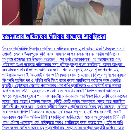
কলকাতার অভিনয়ের দুনিয়ায় রাজ্যের সায়ন্তিকা
নিজস্ব প্রতিনিধি: ত্রিপুরার প্রতিভার তালিকায় যুক্ত হলো আরও একটি উজ্জ্বল নাম।
গোমতী জেলার উদয়পুরের কৃতি কন্যা সায়ন্তিকা ধর কলকাতার বড় পর্দায় অভিনয়ের
মাধ্যমে রাজ্যের নাম উজ্জ্বল করেছেন। ‘মা দুর্গা প্রোডাকশন’-এর প্রযোজনায় এবং
পরিচালক রঞ্জন দত্তের পরিচালনায় সদ্য মুক্তিপ্রাপ্ত বাংলা চলচ্চিত্র ‘আনন্দ আশ্রম’-
এর মাধ্যমে তাঁর টলিউডে অভিষেক ঘটে। গত ৩১ জুলাই ২০২৬ মুক্তিপ্রাপ্ত এই
পারিবারিক ড্রামা ইতিমধ্যেই দর্শক ও শিল্পমহলে সাড়া ফেলেছে।ত্রিপুরা পুলিশের প্রয়াত
ডিএসপি সুরজিৎ ধর ও গৃহিণী রাখি সিংহ ধরের কন্যা সায়ন্তিকা বর্তমানে নবম শ্রেণীর
ছাত্রী। ছোটবেলা থেকেই পড়াশোনার পাশাপাশি ক্লাসিকাল ও ওয়েস্টার্ন নাচে দক্ষতা
অর্জন করেন তিনি। ২০২৫ সালে সোশ্যাল মিডিয়ায় একটি বিজ্ঞাপন দেখে অভিনয়ের
জগতে প্রবেশের সুযোগ পান এবং পরবর্তীতে কলকাতায় প্রশিক্ষণ নিয়ে চলচ্চিত্রে কাজের
সুযোগ লাভ করেন।‘আনন্দ আশ্রম’ ছবিটি একটি অনাথ আশ্রমকে কেন্দ্র করে সামাজিক
বার্তাধর্মী গল্প তুলে ধরে, যেখানে দুর্নীতির বিরুদ্ধে প্রতিরোধের চিত্র ফুটে উঠেছে। ছবিতে
সায়ন্তিকার পাশাপাশি অভিনয় করেছেন বোধিসত্ত্ব মজুমদার, কৌশিক ব্যানার্জী, লাবণী
সরকারসহ একাধিক অভিজ্ঞ শিল্পী।সায়ন্তিকা জানিয়েছেন, মায়ের অনুপ্রেরণায় তিনি এই
পথে এগিয়ে এসেছেন এবং ভবিষ্যতে আরও চলচ্চিত্রে কাজ করতে চান। তাঁর মা রাখি
সিংহ বলেন, বর্তমান সময়ে শুধু পড়াশোনা নয়, সন্তানদের আগ্রহ অনুযায়ী এগিয়ে যেতে