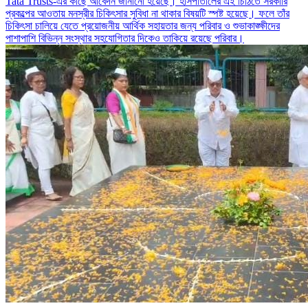
Tata Trusts-এর কাছে আবেদন জানানো হয়েছে। হাসপাতালের এই চিঠিতে সরকারি
প্রকল্পের আওতায় মনস্রীর চিকিৎসার সুবিধা না থাকার বিষয়টি স্পষ্ট হয়েছে। ফলে তাঁর
চিকিৎসা চালিয়ে যেতে প্রয়োজনীয় আর্থিক সহায়তার জন্য পরিবার ও শুভাকাঙ্ক্ষীদের
পাশাপাশি বিভিন্ন সংস্থার সহযোগিতার দিকেও তাকিয়ে রয়েছে পরিবার।