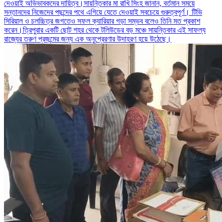
দেওয়াই অভিভাবকদের দায়িত্ব।সায়ন্তিকার মা রাখি সিংহ জানান, বর্তমান সময়ে
সন্তানদের নিজেদের পছন্দের পথে এগিয়ে যেতে দেওয়াই সবচেয়ে গুরুত্বপূর্ণ। টিভি
সিরিয়াল ও চলচ্চিত্র জগতেও সফল ক্যারিয়ার গড়া সম্ভব বলেও তিনি মত প্রকাশ
করেন।ত্রিপুরার একটি ছোট শহর থেকে টলিউডের বড় মঞ্চে সায়ন্তিকার এই সাফল্য
রাজ্যের তরুণ প্রজন্মের জন্য এক অনুপ্রেরণার উদাহরণ হয়ে উঠেছে।