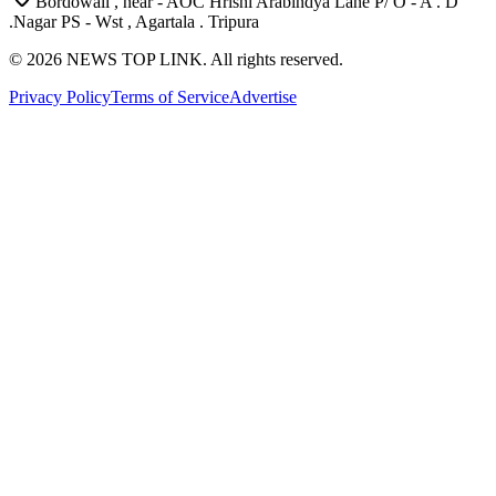
Bordowali , near - AOC Hrishi Arabindya Lane P/ O - A . D
.Nagar PS - Wst , Agartala . Tripura
©
2026
NEWS TOP LINK. All rights reserved.
Privacy Policy
Terms of Service
Advertise