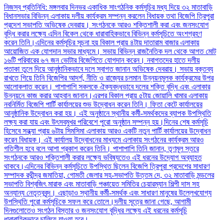
নিজস্ব প্রতিনিধি: মঙ্গলবার দিনভর একাধিক সাংগঠনিক কর্মসূচির মধ্য দিয়ে ৩২ মাতাবাড়ি
বিধানসভার বিভিন্ন এলাকায় দলীয় কার্যক্রম সম্পন্ন করলেন বিধায়ক তথা বিজেপি ত্রিপুরা
প্রদেশ সভাপতি অভিষেক দেবরায়। সংগঠনকে আরও শক্তিশালী করা এবং জনসংযোগ
বৃদ্ধি করার লক্ষ্যে এদিন বিকেল থেকে ধারাবাহিকভাবে বিভিন্ন কর্মসূচিতে অংশগ্রহণ
করেন তিনি।এদিনের কর্মসূচির সূচনা হয় বিকাল প্রায় ৪টায় দাতারাম বাজার এলাকায়
আয়োজিত এক যোগদান সভার মাধ্যমে। সভায় বিভিন্ন রাজনৈতিক দল থেকে আগত মোট
১৬টি পরিবারের ৬৭ জন ভোটার বিজেপিতে যোগদান করেন। নবাগতদের হাতে দলীয়
পতাকা তুলে দিয়ে আনুষ্ঠানিকভাবে দলে স্বাগত জানান অভিষেক দেবরায়। সভায় বক্তব্য
রাখতে গিয়ে তিনি বিজেপির আদর্শ, নীতি ও রাজ্যের চলমান উন্নয়নমূলক কার্যক্রমের উপর
আলোকপাত করেন। পাশাপাশি সকলকে ঐক্যবদ্ধভাবে দলের শক্তি বৃদ্ধি এবং এলাকার
উন্নয়নে কাজ করার আহ্বান জানান।এরপর বিকাল প্রায় ৫টায় জোয়ালি খামার এলাকায়
নবনির্মিত বিজেপি পার্টি কার্যালয়ের শুভ উদ্বোধন করেন তিনি। ফিতা কেটে কার্যালয়ের
আনুষ্ঠানিক উদ্বোধন করা হয়। এই অনুষ্ঠানে স্থানীয় কর্মী-সমর্থকদের ব্যাপক উপস্থিতি
লক্ষ্য করা যায় এবং উৎসবমুখর পরিবেশে পুরো অনুষ্ঠান সম্পন্ন হয়।দিনের শেষ কর্মসূচি
হিসেবে সন্ধ্যা প্রায় ৬টায় সিমসিমা এলাকায় আরও একটি নতুন পার্টি কার্যালয়ের উদ্বোধন
করেন বিধায়ক। এই কার্যালয় উদ্বোধনের মাধ্যমে এলাকায় সংগঠনের কার্যক্রম আরও
গতিশীল হবে বলে আশা প্রকাশ করেন তিনি। পাশাপাশি তিনি জানান, তৃণমূল স্তরে
সংগঠনকে আরও শক্তিশালী করার লক্ষ্যে ভবিষ্যতেও এই ধরনের উদ্যোগ অব্যাহত
থাকবে।এদিনের বিভিন্ন কর্মসূচিতে উপস্থিত ছিলেন বিজেপি ত্রিপুরা প্রদেশের সাধারণ
সম্পাদক রথীন্দ্র জমাতিয়া, গোমতী জেলার সহ-সভাপতি উত্তম দে, ৩২ মাতাবাড়ি মন্ডলের
সভাপতি বিশ্বজিৎ মারাক এবং মাতাবাড়ি পঞ্চায়েত সমিতির চেয়ারম্যান শিল্পী দাস সহ
অন্যান্য নেতৃত্ববৃন্দ। এছাড়াও স্থানীয় কর্মী-সমর্থক এবং সাধারণ মানুষের উল্লেখযোগ্য
উপস্থিতি পুরো কর্মসূচিকে সফল করে তোলে।দলীয় সূত্রে জানা গেছে, আগামী
দিনগুলোতেও সংগঠন বিস্তার ও জনসংযোগ বৃদ্ধির লক্ষ্যে এই ধরনের কর্মসূচি
ধারাবাহিকভাবে চালিয়ে যাওয়া হবে।