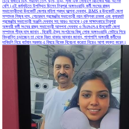
চেয়ে বাজারে ডিম, সয়াবিন তেল, ছানা, চিঁড়া, সুজি এবং মোবাইল রিচার্জের খরচ অনেক
বেশি।এই কর্মসূচিতে উপস্থিত ছিলেন ত্রিপুরা অঙ্গনওয়াড়ি কর্মী সংঘের রাজ্য
সভানেত্রীতথা ঊনকোটি জেলার মহিলা প্রমুখ আল্পনা দেবনাথ, BMS র ঊনকোটি জেলা
সম্পাদক পিজুষ দাস, পেচারথল প্রজেক্টের সভানেত্রী নয়ন মল্লিকা চাকমা এবং কুমারঘাট
প্রজেক্টের সভানেত্রী অঞ্জলি দেবনাথ সহ আরও অনেকে।এক সাক্ষাৎকারে ত্রিপুরা
অঙ্গনারী কর্মী সংঘের রাজ্য সভানেত্রী আলপনা দেবনাথ ও বিএমএস-র ঊনকোটি জেলা
সম্পাদক পীযূষ দাস জানান , বিরোধী ঐক্য সংগঠনের কিছু লোক অঙ্গনওয়াড়ি সেন্টারে গিয়ে
বিভ্রান্তি চড়াচ্ছেন তা থেকে বিরত থাকার আহ্বান জানান, পাশাপাশি অঙ্গনারী কর্মীদের
দাবিগুলি নিয়ে বর্তমান সরকার এ বিষয়ে বিবেক বিবেচনা করেতা নিয়েও আশা ব্যক্ত করেন।