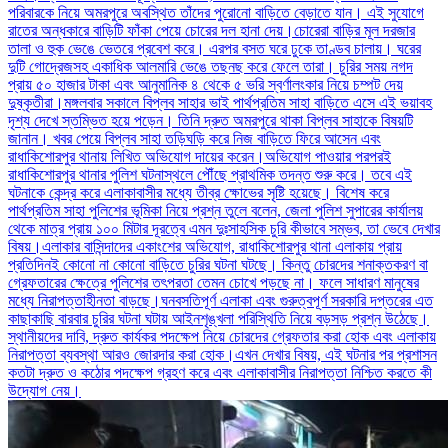
পরিবারকে নিয়ে অমরপুরে অবস্থিত তাঁদের পুরোনো বাড়িতে বেড়াতে যান। এই সুযোগে
রাতের অন্ধকারে বাড়িটি ফাঁকা পেয়ে চোরের দল হানা দেয়।চোরেরা বাড়ির মূল দরজার
তালা ও হুক ভেঙে ভেতরে প্রবেশ করে। এরপর বসত ঘরে ঢুকে তাণ্ডব চালায়। ঘরের
দুটি গোদ্রেজসহ একাধিক আলমারি ভেঙে তছনছ করে ফেলে তারা। চুরির সময় নগদ
প্রায় ৫০ হাজার টাকা এবং আনুমানিক ৪ থেকে ৫ ভরি স্বর্ণালংকার নিয়ে চম্পট দেয়
দুষ্কৃতীরা।মঙ্গলবার সকালে বিপ্লব সাহার ভাই পার্থপ্রতিম সাহা বাড়িতে এসে এই ভয়াবহ
দৃশ্য দেখে স্তম্ভিত হয়ে পড়েন। তিনি দ্রুত অমরপুরে থাকা বিপ্লব সাহাকে বিষয়টি
জানান। খবর পেয়ে বিপ্লব সাহা তড়িঘড়ি করে নিজ বাড়িতে ফিরে আসেন এবং
রাধাকিশোরপুর থানায় লিখিত অভিযোগ দায়ের করেন।অভিযোগ পাওয়ার পরপরই
রাধাকিশোরপুর থানার পুলিশ ঘটনাস্থলে পৌঁছে প্রাথমিক তদন্ত শুরু করে। তবে এই
ঘটনাকে কেন্দ্র করে এলাকাবাসীর মধ্যে তীব্র ক্ষোভের সৃষ্টি হয়েছে। বিশেষ করে
পার্থপ্রতিম সাহা পুলিশের ভূমিকা নিয়ে প্রশ্ন তুলে বলেন, জেলা পুলিশ সুপারের কার্যালয়
থেকে মাত্র প্রায় ১০০ মিটার দূরত্বে এমন দুঃসাহসিক চুরি কীভাবে সম্ভব, তা ভেবে দেখার
বিষয়।এলাকার বাসিন্দাদের একাংশের অভিযোগ, রাধাকিশোরপুর থানা এলাকায় প্রায়
প্রতিদিনই কোনো না কোনো বাড়িতে চুরির ঘটনা ঘটছে। কিন্তু চোরদের শনাক্তকরণ বা
গ্রেফতারের ক্ষেত্রে পুলিশের তৎপরতা তেমন চোখে পড়ছে না। ফলে সাধারণ মানুষের
মধ্যে নিরাপত্তাহীনতা বাড়ছে।ঘনবসতিপূর্ণ এলাকা এবং গুরুত্বপূর্ণ সরকারি দপ্তরের এত
কাছাকাছি বারবার চুরির ঘটনা ঘটায় আইনশৃঙ্খলা পরিস্থিতি নিয়ে বড়সড় প্রশ্ন উঠেছে।
স্থানীয়দের দাবি, দ্রুত কার্যকর পদক্ষেপ নিয়ে চোরদের গ্রেফতার করা হোক এবং এলাকায়
নিরাপত্তা ব্যবস্থা আরও জোরদার করা হোক।এখন দেখার বিষয়, এই ঘটনার পর প্রশাসন
কতটা দ্রুত ও কঠোর পদক্ষেপ গ্রহণ করে এবং এলাকাবাসীর নিরাপত্তা নিশ্চিত করতে কী
উদ্যোগ নেয়।