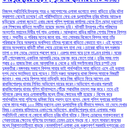
নিজস্ব প্রতিনিধি:উদয়পুর শহর ও আশেপাশের এলাকা গুলোতে বসত বাড়িতে চুরির ঘটনা
ক্রমাগত বেড়েই চলেছে! এই পরিস্থিতিতে ফের এক দুঃসাহসিক চুরির ঘটনায় আতঙ্ক
ছড়িয়েছে এলাকা জুড়ে!! এবার জেলা পুলিশ সুপারের কার্যালয় থেকে ঢিল ছোড়া দূরত্বেই
এক শিক্ষকের বাড়িতে সংঘটিত হয়েছে বড়সড় চুরি। ঘটনাটি উদয়পুর পৌর পরিষদের
অন্তর্গত মহাদেব দিঘীর পূর্ব পাড় এলাকায়। আক্রান্ত বাড়ির মালিক পেশায় শিক্ষক বিপ্লব
সাহা। স্থানীয় ও পরিবার সূত্রে জানা যায়, গত সোমবার বিকেলে বিপ্লব সাহা তাঁর
পরিবারকে নিয়ে অমরপুরে অবস্থিত তাঁদের পুরোনো বাড়িতে বেড়াতে যান। এই সুযোগে
রাতের অন্ধকারে বাড়িটি ফাঁকা পেয়ে চোরের দল হানা দেয়।চোরেরা বাড়ির মূল দরজার
তালা ও হুক ভেঙে ভেতরে প্রবেশ করে। এরপর বসত ঘরে ঢুকে তাণ্ডব চালায়। ঘরের
দুটি গোদ্রেজসহ একাধিক আলমারি ভেঙে তছনছ করে ফেলে তারা। চুরির সময় নগদ
প্রায় ৫০ হাজার টাকা এবং আনুমানিক ৪ থেকে ৫ ভরি স্বর্ণালংকার নিয়ে চম্পট দেয়
দুষ্কৃতীরা।মঙ্গলবার সকালে বিপ্লব সাহার ভাই পার্থপ্রতিম সাহা বাড়িতে এসে এই ভয়াবহ
দৃশ্য দেখে স্তম্ভিত হয়ে পড়েন। তিনি দ্রুত অমরপুরে থাকা বিপ্লব সাহাকে বিষয়টি
জানান। খবর পেয়ে বিপ্লব সাহা তড়িঘড়ি করে নিজ বাড়িতে ফিরে আসেন এবং
রাধাকিশোরপুর থানায় লিখিত অভিযোগ দায়ের করেন।অভিযোগ পাওয়ার পরপরই
রাধাকিশোরপুর থানার পুলিশ ঘটনাস্থলে পৌঁছে প্রাথমিক তদন্ত শুরু করে। তবে এই
ঘটনাকে কেন্দ্র করে এলাকাবাসীর মধ্যে তীব্র ক্ষোভের সৃষ্টি হয়েছে। বিশেষ করে
পার্থপ্রতিম সাহা পুলিশের ভূমিকা নিয়ে প্রশ্ন তুলে বলেন, জেলা পুলিশ সুপারের কার্যালয়
থেকে মাত্র প্রায় ১০০ মিটার দূরত্বে এমন দুঃসাহসিক চুরি কীভাবে সম্ভব, তা ভেবে দেখার
বিষয়।এলাকার বাসিন্দাদের একাংশের অভিযোগ, রাধাকিশোরপুর থানা এলাকায় প্রায়
প্রতিদিনই কোনো না কোনো বাড়িতে চুরির ঘটনা ঘটছে। কিন্তু চোরদের শনাক্তকরণ বা
গ্রেফতারের ক্ষেত্রে পুলিশের তৎপরতা তেমন চোখে পড়ছে না। ফলে সাধারণ মানুষের
মধ্যে নিরাপত্তাহীনতা বাড়ছে।ঘনবসতিপূর্ণ এলাকা এবং গুরুত্বপূর্ণ সরকারি দপ্তরের এত