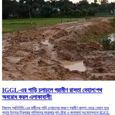
IGGL-এর গাড়ি চলাচলে গ্রামীণ রাস্তা বেহাল!পথ
অবরোধ করল এলাকাবাসী!
নিজস্ব প্রতিনিধি:-এর কর্মীদের গাড়ি চলাচলের কারণে গ্রামীণ রাস্তা ভেঙে বেহাল হয়ে
পড়ায় উত্তর ত্রিপুরার পানিসাগর মহকুমার পূর্ব রৌয়া ও জলাবাসা সংযোগস্থলে IGGL