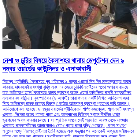
নেশা ও চুরির বিষয়ে কৈলাশহর থানায় ডেপুটেশন দেন ৯
নম্বর ওয়ার্ডের কাউন্সিলর ও এলাকাবাসী
নিজস্ব প্রতিনিধি: কৈলাসহর পুর পরিষদের ৯ নম্বর ওয়ার্ডে দিন দিন মাদকদ্রব্যের অবাধ
কারবার, মাদকসেবীর সংখ্যা বৃদ্ধি এবং এর জেরে চুরি-ছিনতাইয়ের মতো অপরাধ বাড়ছে
বলে অভিযোগ তুলে কৈলাসহর থানার দ্বারস্থ হলেন ওয়ার্ড কাউন্সিলর মানসী চক্রবর্তীসহ
এলাকার বহু বাসিন্দা। বৃহস্পতিবার (৬ আগস্ট) তারা থানায় একটি লিখিত অভিযোগ জমা
দিয়ে অবিলম্বে মাদক চক্রের বিরুদ্ধে কঠোর আইনানুগ ব্যবস্থা গ্রহণের দাবি জানান।
অভিযোগে বলা হয়েছে, ৯ নম্বর ওয়ার্ডের শ্রীনিকেতন শপিং কমপ্লেক্স, শ্মশানঘাট সংলগ্ন
এলাকা, সিনেমা হলের পাশের পাড়া এবং আশপাশের বিভিন্ন স্থানে দীর্ঘদিন ধরেই
ড্রাগসের অবাধ কারবার চলছে। সাম্প্রতিক সময়ে সেই প্রবণতা আরও বেড়ে যাওয়ায়
এলাকায় মাদকসেবীদের আনাগোনাও চোখে পড়ার মতো বৃদ্ধি পেয়েছে। ফলে সাধারণ
মানুষের মধ্যে নিরাপত্তাহীনতা তৈরি হয়েছে এবং সন্ধ্যার পর অনেকেই অপ্রয়োজনীয়ভাবে
বাইরে বের হতে ভয় পাচ্ছেন।স্থানীয়দের দাবি, মাদকের বিস্তারের সঙ্গে পাল্লা দিয়ে