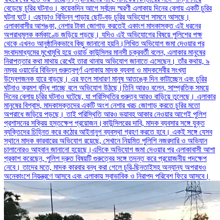
বেড়েছে চুরির ঘটনাও। কয়েকদিন আগে সর্বানন্দ স্মরণী এলাকায় দিনের বেলায় একটি চুরির
ঘটনা ঘটে। এছাড়াও বিভিন্ন পাড়ায় ছোট-বড় চুরির অভিযোগ সামনে আসছে।
এলাকাবাসীর আশঙ্কা, নেশার টাকা জোগাড় করতেই একাংশ মাদকাসক্ত এই ধরনের
অপরাধমূলক কর্মকাণ্ডে জড়িয়ে পড়ছে। যদিও এই অভিযোগের বিষয়ে পুলিশের পক্ষ
থেকে এখনও আনুষ্ঠানিকভাবে কিছু জানানো হয়নি।লিখিত অভিযোগ জমা দেওয়ার পর
সংবাদমাধ্যমের মুখোমুখি হয়ে ওয়ার্ড কাউন্সিলর মানসী চক্রবর্তী বলেন, এলাকার মানুষের
নিরাপত্তার কথা মাথায় রেখেই তারা থানায় অভিযোগ জানাতে এসেছেন। তাঁর কথায়, ৯
নম্বর ওয়ার্ডের বিভিন্ন গুরুত্বপূর্ণ এলাকায় মাদক ব্যবসা ও মাদকসেবীর সংখ্যা
উদ্বেগজনক হারে বাড়ছে। এর ফলে সাধারণ মানুষ আতঙ্কে দিন কাটাচ্ছেন এবং চুরির
ঘটনাও ক্রমশ বৃদ্ধি পাচ্ছে বলে অভিযোগ উঠছে।তিনি আরও বলেন, সাম্প্রতিক সময়ে
দিনের বেলায় চুরির ঘটনাও ঘটেছে, যা পরিস্থিতির গুরুত্ব আরও বাড়িয়ে তুলেছে। এলাকার
মানুষের বিশ্বাস, মাদকাসক্তদের একটি অংশ নেশার খরচ জোগাড় করতে চুরির মতো
অপরাধে জড়িয়ে পড়ছে। তাই পরিস্থিতি আরও ভয়াবহ আকার নেওয়ার আগেই পুলিশ
প্রশাসনের সক্রিয় হস্তক্ষেপ প্রয়োজন।কাউন্সিলরের দাবি, মাদক ব্যবসার সঙ্গে যুক্ত
ব্যক্তিদের চিহ্নিত করে কঠোর আইনানুগ ব্যবস্থা গ্রহণ করতে হবে। একই সঙ্গে যেসব
স্থানে মাদক কারবারের অভিযোগ রয়েছে, সেখানে নিয়মিত পুলিশি নজরদারি ও অভিযান
চালানোরও আহ্বান জানানো হয়েছে।এদিকে অভিযোগ জমা দেওয়ার পর এলাকাবাসী আশা
প্রকাশ করেছেন, পুলিশ দ্রুত বিষয়টি গুরুত্বের সঙ্গে তদন্ত করে প্রয়োজনীয় পদক্ষেপ
নেবে। তাদের মতে, মাদক কারবার বন্ধ করা গেলে চুরি-ছিনতাইসহ অন্যান্য অপরাধও
অনেকাংশে নিয়ন্ত্রণে আসবে এবং এলাকায় স্বাভাবিক ও নিরাপদ পরিবেশ ফিরে আসবে।