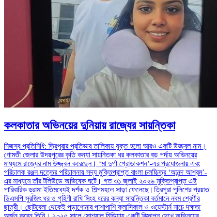
কলকাতার অভিনয়ের দুনিয়ায় রাজ্যের সায়ন্তিকা
নিজস্ব প্রতিনিধি: ত্রিপুরার প্রতিভার তালিকায় যুক্ত হলো আরও একটি উজ্জ্বল নাম।
গোমতী জেলার উদয়পুরের কৃতি কন্যা সায়ন্তিকা ধর কলকাতার বড় পর্দায় অভিনয়ের
মাধ্যমে রাজ্যের নাম উজ্জ্বল করেছেন। ‘মা দুর্গা প্রোডাকশন’-এর প্রযোজনায় এবং
পরিচালক রঞ্জন দত্তের পরিচালনায় সদ্য মুক্তিপ্রাপ্ত বাংলা চলচ্চিত্র ‘আনন্দ আশ্রম’-
এর মাধ্যমে তাঁর টলিউডে অভিষেক ঘটে। গত ৩১ জুলাই ২০২৬ মুক্তিপ্রাপ্ত এই
পারিবারিক ড্রামা ইতিমধ্যেই দর্শক ও শিল্পমহলে সাড়া ফেলেছে।ত্রিপুরা পুলিশের প্রয়াত
ডিএসপি সুরজিৎ ধর ও গৃহিণী রাখি সিংহ ধরের কন্যা সায়ন্তিকা বর্তমানে নবম শ্রেণীর
ছাত্রী। ছোটবেলা থেকেই পড়াশোনার পাশাপাশি ক্লাসিকাল ও ওয়েস্টার্ন নাচে দক্ষতা
অর্জন করেন তিনি। ২০২৫ সালে সোশ্যাল মিডিয়ায় একটি বিজ্ঞাপন দেখে অভিনয়ের