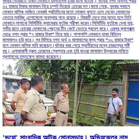
বুধবার ভোররাতে একটি দোকানে দুঃসাহসিক চুরির ঘটনা ঘটেছে। ঘটনায় নগদ অর্থসহ প্রায়
৩২ হাজার টাকার মালামাল নিয়ে চম্পট দিয়েছে চোরের দল।জানা গেছে, বুধবার সকালে
দোকান মালিক অজিত দেববর্মা প্রতিদিনের মতো দোকান খুলতে এসে দেখেন দোকানের
ভেতরে সবকিছু এলোমেলো অবস্থায় পড়ে রয়েছে। বিষয়টি দেখে তার সন্দেহ হলে তিনি
দোকানে লাগানো সিসিটিভি ক্যামেরার ফুটেজ পরীক্ষা করেন।সিসিটিভি ফুটেজে দেখা যায়,
গভীর রাতে চোরেরা দোকানের পেছনের টিন কেটে ভেতরে প্রবেশ করে। এরপর ক্যাশবাক্স
ভেঙে নগদ প্রায় *৭ হাজার টাকা* নিয়ে যায়। পাশাপাশি দোকানে থাকা বিভিন্ন
মালামালও চুরি করে। সব মিলিয়ে নগদ অর্থ ও মালামালের মূল্য প্রায় *৩২ হাজার টাকা*
বলে দোকান মালিক দাবি করেছেন।ঘটনার খবর পেয়ে স্থানীয়দের মধ্যে চাঞ্চল্যের সৃষ্টি
হয়। এলাকাবাসী দ্রুত চোরদের গ্রেপ্তার এবং চুরি যাওয়া মালামাল উদ্ধারের দাবিতে
প্রশাসনের হস্তক্ষেপ কামনা করেছেন।
'ভুয়ো' সাংবাদিক আটক সোনামুড়ায়। অভিযুক্তের নাম