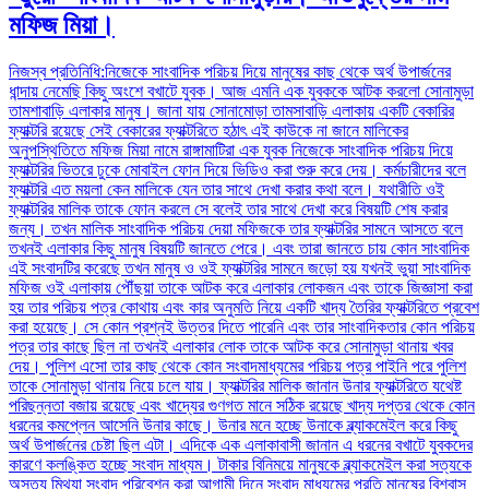
মফিজ মিয়া।
নিজস্ব প্রতিনিধি:নিজেকে সাংবাদিক পরিচয় দিয়ে মানুষের কাছ থেকে অর্থ উপার্জনের
ধান্দায় নেমেছি কিছু অংশে বখাটে যুবক। আজ এমনি এক যুবককে আটক করলো সোনামুড়া
তামশাবাড়ি এলাকার মানুষ। জানা যায় সোনামোড়া তামসাবাড়ি এলাকায় একটি বেকারির
ফ্যাক্টরি রয়েছে সেই বেকারের ফ্যাক্টরিতে হঠাৎ এই কাউকে না জানে মালিকের
অনুপস্থিতিতে মফিজ মিয়া নামে রাঙ্গামাটিরা এক যুবক নিজেকে সাংবাদিক পরিচয় দিয়ে
ফ্যাক্টরির ভিতরে ঢুকে মোবাইল ফোন দিয়ে ভিডিও করা শুরু করে দেয়। কর্মচারীদের বলে
ফ্যাক্টরি এত ময়লা কেন মালিকে যেন তার সাথে দেখা করার কথা বলে। যথারীতি ওই
ফ্যাক্টরির মালিক তাকে ফোন করলে সে বলেই তার সাথে দেখা করে বিষয়টি শেষ করার
জন্য। তখন মালিক সাংবাদিক পরিচয় দেয়া মফিজকে তার ফ্যাক্টরির সামনে আসতে বলে
তখনই এলাকার কিছু মানুষ বিষয়টি জানতে পেরে। এবং তারা জানতে চায় কোন সাংবাদিক
এই সংবাদটির করেছে তখন মানুষ ও ওই ফ্যাক্টরির সামনে জড়ো হয় যখনই ভুয়া সাংবাদিক
মফিজ ওই এলাকায় পৌঁছয়া তাকে আটক করে এলাকার লোকজন এবং তাকে জিজ্ঞাসা করা
হয় তার পরিচয় পত্র কোথায় এবং কার অনুমতি নিয়ে একটি খাদ্য তৈরির ফ্যাক্টরিতে প্রবেশ
করা হয়েছে। সে কোন প্রশ্নই উত্তর দিতে পারেনি এবং তার সাংবাদিকতার কোন পরিচয়
পত্র তার কাছে ছিল না তখনই এলাকার লোক তাকে আটক করে সোনামুড়া থানায় খবর
দেয়। পুলিশ এসো তার কাছ থেকে কোন সংবাদমাধ্যমের পরিচয় পত্র পাইনি পরে পুলিশ
তাকে সোনামুড়া থানায় নিয়ে চলে যায়। ফ্যাক্টরির মালিক জানান উনার ফ্যাক্টরিতে যথেষ্ট
পরিছন্নতা বজায় রয়েছে এবং খাদ্যের গুণগত মানে সঠিক রয়েছে খাদ্য দপ্তর থেকে কোন
ধরনের কমপ্লেন আসেনি উনার কাছে। উনার মনে হচ্ছে উনাকে ব্ল্যাকমেইল করে কিছু
অর্থ উপার্জনের চেষ্টা ছিল এটা। এদিকে এক এলাকাবাসী জানান এ ধরনের বখাটে যুবকদের
কারণে কলঙ্কিত হচ্ছে সংবাদ মাধ্যম। টাকার বিনিময়ে মানুষকে ব্ল্যাকমেইল করা সত্যকে
অসত্য মিথ্যা সংবাদ পরিবেশন করা আগামী দিনে সংবাদ মাধ্যমের প্রতি মানুষের বিশ্বাস