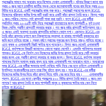
প্রজেক্টের সামনে পথ অবরোধ করে বিক্ষোভ দেখাল এলাকাবাসী। ঘটনার বিবরণে জানা যায়
প্রায় ৩ বছর আগে চামটিলা জাতীয় সড়ক থেকে জলেবাসাগামী পথের বাম দিকে প্রায় ৫০০
মিটার দূরে IGGL একটি প্রজেক্টের কাজ শুরু করে। প্রজেক্টে প্রবেশের জন্য IGGL
নিজেদের খরিদকৃত জমির উপর মাটি ভরাট করে একটি কাঁচা রাস্তা তৈরি করে। কিন্তু প্রায়
২ বছর পেরিয়ে গেলেও সেই রাস্তাটি পাকা করা হয়নি। ফলে IGGL-এর কর্মীরা
প্রতিদিন প্রায় ২০-২৫টি গাড়ি নিয়ে প্রজেক্টে যাতায়াতের জন্য পার্শ্ববর্তী ৮ ফুট চওড়া
ব্রিক সোলিং গ্রামীণ রাস্তাটি ব্যবহার করছে। গত বছর বর্ষায় রাস্তাটি ক্ষতিগ্রস্ত হয়।
এ বছরও একই অবস্থা হওয়ায় রাস্তাটির বর্তমানে বেহাল দশা। এছাড়াও IGGL-এর
তৈরি কাঁচা রাস্তার দুপাশে জল নিষ্কাশনের ব্যবস্থা না থাকায় পার্শ্ববর্তী কৃষকদের ধান
জমি জলে তলিয়ে যাচ্ছে। প্রবল বর্ষণে গ্রামের পুকুরের জল উপচে মাছও পালিয়ে যাচ্ছে।
এতে কৃষক ও এলাকাবাসী বিরাট ক্ষতির মুখে পড়েছেন। বিগত বছর থেকেই এলাকাবাসী
IGGL কর্তৃপক্ষকে বিষয়টি জানালেও কোনো সুরাহা মেলেনি। এমনকি পানিসাগর মহকুমা
শাসকও IGGL-কে নির্দেশ দেন নিজেদের জমির উপর রাস্তা তৈরি করে সেটি ব্যবহার
করার জন্য এবং গ্রামীণ রাস্তা ব্যবহার না করার জন্য। কিন্তু IGGL কর্তৃপক্ষ মহকুমা
শাসকের নির্দেশ অমান্য করায় বাধ্য হয়ে আজ এলাকাবাসী পথ অবরোধে নামে। অবরোধের
সময় IGGL-এর কর্মীরা ক্ষমতার দাপট দেখিয়ে গাড়ি নিয়ে বের হতে চাইলে এলাকাবাসী ও
উপস্থিত সংবাদকর্মীদের চাপে তারা পিছু হটতে বাধ্য হয়। পরে IGGL-এর কর্মীরা
নিজেদের জমির উপর দিয়ে কাঁচা রাস্তা দিয়ে গাড়ি বের করে নিয়ে যায়। এলাকাবাসীর
প্রশ্ন, IGGL-এর মতো কেন্দ্রীয় প্রকল্পের ৫০০ মিটার রাস্তা তৈরি করতে ২ বছর কেন
লাগছে? আর রাস্তা তৈরি না করে পার্শ্ববর্তী মানুষ ও কৃষকদের ক্ষতির দায় কেন নিতে
চাইছে না IGGL?