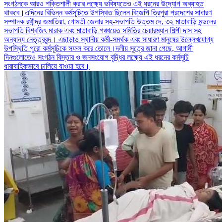
সংগঠনকে আরও শক্তিশালী করার লক্ষ্যে ভবিষ্যতেও এই ধরনের উদ্যোগ অব্যাহত
থাকবে।এদিনের বিভিন্ন কর্মসূচিতে উপস্থিত ছিলেন বিজেপি ত্রিপুরা প্রদেশের সাধারণ
সম্পাদক রথীন্দ্র জমাতিয়া, গোমতী জেলার সহ-সভাপতি উত্তম দে, ৩২ মাতাবাড়ি মন্ডলের
সভাপতি বিশ্বজিৎ মারাক এবং মাতাবাড়ি পঞ্চায়েত সমিতির চেয়ারম্যান শিল্পী দাস সহ
অন্যান্য নেতৃত্ববৃন্দ। এছাড়াও স্থানীয় কর্মী-সমর্থক এবং সাধারণ মানুষের উল্লেখযোগ্য
উপস্থিতি পুরো কর্মসূচিকে সফল করে তোলে।দলীয় সূত্রে জানা গেছে, আগামী
দিনগুলোতেও সংগঠন বিস্তার ও জনসংযোগ বৃদ্ধির লক্ষ্যে এই ধরনের কর্মসূচি
ধারাবাহিকভাবে চালিয়ে যাওয়া হবে।