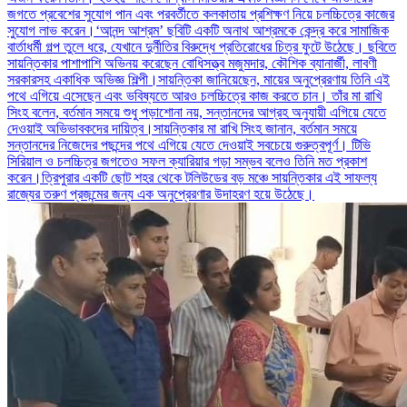
জগতে প্রবেশের সুযোগ পান এবং পরবর্তীতে কলকাতায় প্রশিক্ষণ নিয়ে চলচ্চিত্রে কাজের
সুযোগ লাভ করেন।‘আনন্দ আশ্রম’ ছবিটি একটি অনাথ আশ্রমকে কেন্দ্র করে সামাজিক
বার্তাধর্মী গল্প তুলে ধরে, যেখানে দুর্নীতির বিরুদ্ধে প্রতিরোধের চিত্র ফুটে উঠেছে। ছবিতে
সায়ন্তিকার পাশাপাশি অভিনয় করেছেন বোধিসত্ত্ব মজুমদার, কৌশিক ব্যানার্জী, লাবণী
সরকারসহ একাধিক অভিজ্ঞ শিল্পী।সায়ন্তিকা জানিয়েছেন, মায়ের অনুপ্রেরণায় তিনি এই
পথে এগিয়ে এসেছেন এবং ভবিষ্যতে আরও চলচ্চিত্রে কাজ করতে চান। তাঁর মা রাখি
সিংহ বলেন, বর্তমান সময়ে শুধু পড়াশোনা নয়, সন্তানদের আগ্রহ অনুযায়ী এগিয়ে যেতে
দেওয়াই অভিভাবকদের দায়িত্ব।সায়ন্তিকার মা রাখি সিংহ জানান, বর্তমান সময়ে
সন্তানদের নিজেদের পছন্দের পথে এগিয়ে যেতে দেওয়াই সবচেয়ে গুরুত্বপূর্ণ। টিভি
সিরিয়াল ও চলচ্চিত্র জগতেও সফল ক্যারিয়ার গড়া সম্ভব বলেও তিনি মত প্রকাশ
করেন।ত্রিপুরার একটি ছোট শহর থেকে টলিউডের বড় মঞ্চে সায়ন্তিকার এই সাফল্য
রাজ্যের তরুণ প্রজন্মের জন্য এক অনুপ্রেরণার উদাহরণ হয়ে উঠেছে।