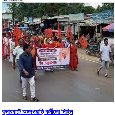
কুমারঘাটে অঙ্গনওয়াড়ি কর্মীদের মিছিল