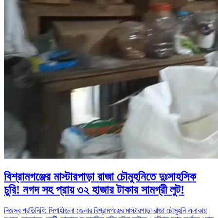
বিশ্রামগঞ্জের মাস্টারপাড়া রাজা চৌমুহনিতে দুঃসাহসিক
চুরি! নগদ সহ প্রায় ৩২ হাজার টাকার সামগ্রী লুট!
নিজস্ব প্রতিনিধি: সিপাহীজলা জেলার বিশ্রামগঞ্জের মাস্টারপাড়া রাজা চৌমুহনি এলাকায়