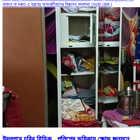
থাকবে না দ্রুত এ ধরনের অসংবাদিকদের বিরুদ্ধে ব্যবস্থা নেওয়া হোক।
উদয়পুরে চুরির হিড়িক , পুলিশের ভূমিকায় ক্ষোভ জনমনে