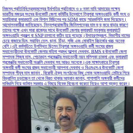
নিজস্ব প্রতিনিধি:দ্রব্যমূল্যের উর্ধগতির প্রতিবাদে ও ৮ দফা দাবি আদায়ের লক্ষ্যে
ভারতীয় মজদুর সংঘের ঊনকোটি জেলা কমিটির উদ্যোগে ত্রিপুরা অঙ্গনওয়াড়ি কর্মী সংঘ ও
সহায়িকারা কুমারঘাটে এক বিশাল মিছিলের পর SDM কাছে স্মারকলিপি জমা দিয়েছেন।
আন্দোলনকারীরা জানিয়েছেন, নিত্যপ্রয়োজনীয় জিনিসপত্রের দাম হু হু করে বাড়ার কারণে
তাদের পক্ষে এখন সারা রাজ্যের সাথে ঊনকোটি জেলার কুমারঘাট মহকুমার কুমারঘাটে
অঙ্গনওয়াড়ি প্রকল্প বা SNP চালানো কঠিন হয়ে পড়েছে।উদাহরণস্বরূপ, বিভাগীয় দামের
চেয়ে বাজারে ডিম, সয়াবিন তেল, ছানা, চিঁড়া, সুজি এবং মোবাইল রিচার্জের খরচ অনেক
বেশি।এই কর্মসূচিতে উপস্থিত ছিলেন ত্রিপুরা অঙ্গনওয়াড়ি কর্মী সংঘের রাজ্য
সভানেত্রীতথা ঊনকোটি জেলার মহিলা প্রমুখ আল্পনা দেবনাথ, BMS র ঊনকোটি জেলা
সম্পাদক পিজুষ দাস, পেচারথল প্রজেক্টের সভানেত্রী নয়ন মল্লিকা চাকমা এবং কুমারঘাট
প্রজেক্টের সভানেত্রী অঞ্জলি দেবনাথ সহ আরও অনেকে।এক সাক্ষাৎকারে ত্রিপুরা
অঙ্গনারী কর্মী সংঘের রাজ্য সভানেত্রী আলপনা দেবনাথ ও বিএমএস-র ঊনকোটি জেলা
সম্পাদক পীযূষ দাস জানান , বিরোধী ঐক্য সংগঠনের কিছু লোক অঙ্গনওয়াড়ি সেন্টারে গিয়ে
বিভ্রান্তি চড়াচ্ছেন তা থেকে বিরত থাকার আহ্বান জানান, পাশাপাশি অঙ্গনারী কর্মীদের
দাবিগুলি নিয়ে বর্তমান সরকার এ বিষয়ে বিবেক বিবেচনা করেতা নিয়েও আশা ব্যক্ত করেন।