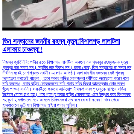
তিন সন্তানের জননীর রহস্য মৃত্যু!বিশালগড় লালটিলা
এলাকায় চাঞ্চল্য!!
নিজস্ব প্রতিনিধি: গভীর রাতে বিশালগড় লালটিলা অঞ্চলে এক গৃহবধুর রহস্যজনক মৃত্যু।
গৃহবধূর নাম সনকা নম। স্বামীর নাম বিকাশ নম। জানা গেছে, তিন সন্তানের মা সনকা নম
দীর্ঘদিন ধরেই নেশাগ্রস্ত স্বামীর যন্ত্রণায় অতিষ্ঠ। এলাকাবাসীর বক্তব্য সেই গৃহবধূ
আত্মহত্যা করতেই পারেনা। তবে শ্বশুর বাড়ির লোকজনরা ফাঁসিতে আত্মহত্যা করেন বলে
দাবি করলেও, বাবার বাড়ির লোকজনদের দাবি গলায় দরির কিংবা আত্মহত্যার কোন লক্ষণ
খুঁজে পাওয়া যায়নি। সবচাইতে গুরুতর অভিযোগ দীর্ঘক্ষণ যাবৎ গৃহবধূকে নামিয়ে বাড়ির
উঠোনে ফেলে রাখা হয়। পরে গৃহবধূর বাবার বাড়ির লোকজনরা এসে উদ্ধার করে বিশালগড়
মহাকুমা হাসপাতালে নিয়ে আসলে চিকিৎসকরা মৃত বলে ঘোষণা করেন। খবর পেয়ে
হাসপাতালে ছুটে যান বিশালগড় মহিলা থানার পুলিশ।