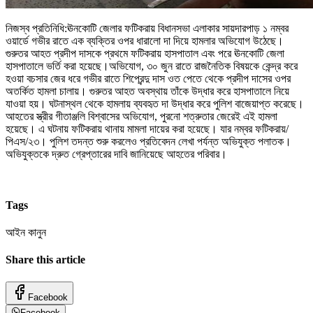
নিজস্ব প্রতিনিধি:ঊনকোটি জেলার ফটিকরায় বিধানসভা এলাকার সায়দারপাড় ১ নম্বর
ওয়ার্ডে গভীর রাতে এক ব্যক্তির ওপর ধারালো দা দিয়ে হামলার অভিযোগ উঠেছে।
গুরুতর আহত প্রদীপ দাসকে প্রথমে ফটিকরায় হাসপাতাল এবং পরে ঊনকোটি জেলা
হাসপাতালে ভর্তি করা হয়েছে।অভিযোগ, ৩০ জুন রাতে রাজনৈতিক বিষয়কে কেন্দ্র করে
হওয়া বচসার জের ধরে গভীর রাতে শিপ্রেন্দু দাস ওত পেতে থেকে প্রদীপ দাসের ওপর
অতর্কিত হামলা চালায়। গুরুতর আহত অবস্থায় তাঁকে উদ্ধার করে হাসপাতালে নিয়ে
যাওয়া হয়। ঘটনাস্থল থেকে হামলায় ব্যবহৃত দা উদ্ধার করে পুলিশ বাজেয়াপ্ত করেছে।
আহতের স্ত্রীর গীতাঞ্জলি বিশ্বাসের অভিযোগ, পুরনো শত্রুতার জেরেই এই হামলা
হয়েছে। এ ঘটনায় ফটিকরায় থানায় মামলা দায়ের করা হয়েছে। যার নম্বর ফটিকরায়/
পিএস/২৩। পুলিশ তদন্ত শুরু করলেও প্রতিবেদন লেখা পর্যন্ত অভিযুক্ত পলাতক।
অভিযুক্তকে দ্রুত গ্রেপ্তারের দাবি জানিয়েছে আহতের পরিবার।
Tags
আইন কানুন
Share this article
Facebook
Facebook