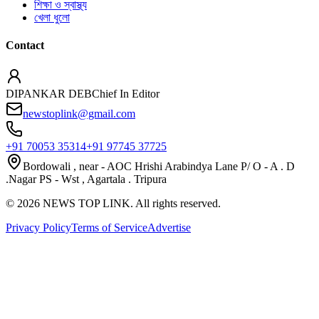
শিক্ষা ও স্বাস্থ্য
খেলা ধুলো
Contact
DIPANKAR DEB
Chief In Editor
newstoplink@gmail.com
+91 70053 35314
+91 97745 37725
Bordowali , near - AOC Hrishi Arabindya Lane P/ O - A . D
.Nagar PS - Wst , Agartala . Tripura
©
2026
NEWS TOP LINK. All rights reserved.
Privacy Policy
Terms of Service
Advertise