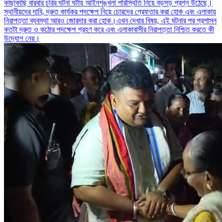
কাছাকাছি বারবার চুরির ঘটনা ঘটায় আইনশৃঙ্খলা পরিস্থিতি নিয়ে বড়সড় প্রশ্ন উঠেছে।
স্থানীয়দের দাবি, দ্রুত কার্যকর পদক্ষেপ নিয়ে চোরদের গ্রেফতার করা হোক এবং এলাকায়
নিরাপত্তা ব্যবস্থা আরও জোরদার করা হোক।এখন দেখার বিষয়, এই ঘটনার পর প্রশাসন
কতটা দ্রুত ও কঠোর পদক্ষেপ গ্রহণ করে এবং এলাকাবাসীর নিরাপত্তা নিশ্চিত করতে কী
উদ্যোগ নেয়।