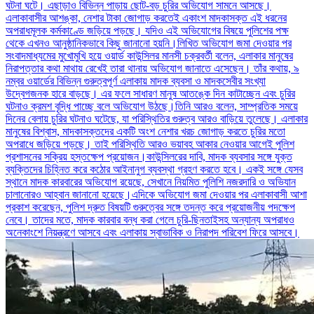
ঘটনা ঘটে। এছাড়াও বিভিন্ন পাড়ায় ছোট-বড় চুরির অভিযোগ সামনে আসছে।
এলাকাবাসীর আশঙ্কা, নেশার টাকা জোগাড় করতেই একাংশ মাদকাসক্ত এই ধরনের
অপরাধমূলক কর্মকাণ্ডে জড়িয়ে পড়ছে। যদিও এই অভিযোগের বিষয়ে পুলিশের পক্ষ
থেকে এখনও আনুষ্ঠানিকভাবে কিছু জানানো হয়নি।লিখিত অভিযোগ জমা দেওয়ার পর
সংবাদমাধ্যমের মুখোমুখি হয়ে ওয়ার্ড কাউন্সিলর মানসী চক্রবর্তী বলেন, এলাকার মানুষের
নিরাপত্তার কথা মাথায় রেখেই তারা থানায় অভিযোগ জানাতে এসেছেন। তাঁর কথায়, ৯
নম্বর ওয়ার্ডের বিভিন্ন গুরুত্বপূর্ণ এলাকায় মাদক ব্যবসা ও মাদকসেবীর সংখ্যা
উদ্বেগজনক হারে বাড়ছে। এর ফলে সাধারণ মানুষ আতঙ্কে দিন কাটাচ্ছেন এবং চুরির
ঘটনাও ক্রমশ বৃদ্ধি পাচ্ছে বলে অভিযোগ উঠছে।তিনি আরও বলেন, সাম্প্রতিক সময়ে
দিনের বেলায় চুরির ঘটনাও ঘটেছে, যা পরিস্থিতির গুরুত্ব আরও বাড়িয়ে তুলেছে। এলাকার
মানুষের বিশ্বাস, মাদকাসক্তদের একটি অংশ নেশার খরচ জোগাড় করতে চুরির মতো
অপরাধে জড়িয়ে পড়ছে। তাই পরিস্থিতি আরও ভয়াবহ আকার নেওয়ার আগেই পুলিশ
প্রশাসনের সক্রিয় হস্তক্ষেপ প্রয়োজন।কাউন্সিলরের দাবি, মাদক ব্যবসার সঙ্গে যুক্ত
ব্যক্তিদের চিহ্নিত করে কঠোর আইনানুগ ব্যবস্থা গ্রহণ করতে হবে। একই সঙ্গে যেসব
স্থানে মাদক কারবারের অভিযোগ রয়েছে, সেখানে নিয়মিত পুলিশি নজরদারি ও অভিযান
চালানোরও আহ্বান জানানো হয়েছে।এদিকে অভিযোগ জমা দেওয়ার পর এলাকাবাসী আশা
প্রকাশ করেছেন, পুলিশ দ্রুত বিষয়টি গুরুত্বের সঙ্গে তদন্ত করে প্রয়োজনীয় পদক্ষেপ
নেবে। তাদের মতে, মাদক কারবার বন্ধ করা গেলে চুরি-ছিনতাইসহ অন্যান্য অপরাধও
অনেকাংশে নিয়ন্ত্রণে আসবে এবং এলাকায় স্বাভাবিক ও নিরাপদ পরিবেশ ফিরে আসবে।