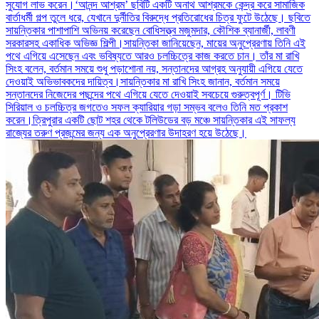
সুযোগ লাভ করেন।‘আনন্দ আশ্রম’ ছবিটি একটি অনাথ আশ্রমকে কেন্দ্র করে সামাজিক
বার্তাধর্মী গল্প তুলে ধরে, যেখানে দুর্নীতির বিরুদ্ধে প্রতিরোধের চিত্র ফুটে উঠেছে। ছবিতে
সায়ন্তিকার পাশাপাশি অভিনয় করেছেন বোধিসত্ত্ব মজুমদার, কৌশিক ব্যানার্জী, লাবণী
সরকারসহ একাধিক অভিজ্ঞ শিল্পী।সায়ন্তিকা জানিয়েছেন, মায়ের অনুপ্রেরণায় তিনি এই
পথে এগিয়ে এসেছেন এবং ভবিষ্যতে আরও চলচ্চিত্রে কাজ করতে চান। তাঁর মা রাখি
সিংহ বলেন, বর্তমান সময়ে শুধু পড়াশোনা নয়, সন্তানদের আগ্রহ অনুযায়ী এগিয়ে যেতে
দেওয়াই অভিভাবকদের দায়িত্ব।সায়ন্তিকার মা রাখি সিংহ জানান, বর্তমান সময়ে
সন্তানদের নিজেদের পছন্দের পথে এগিয়ে যেতে দেওয়াই সবচেয়ে গুরুত্বপূর্ণ। টিভি
সিরিয়াল ও চলচ্চিত্র জগতেও সফল ক্যারিয়ার গড়া সম্ভব বলেও তিনি মত প্রকাশ
করেন।ত্রিপুরার একটি ছোট শহর থেকে টলিউডের বড় মঞ্চে সায়ন্তিকার এই সাফল্য
রাজ্যের তরুণ প্রজন্মের জন্য এক অনুপ্রেরণার উদাহরণ হয়ে উঠেছে।