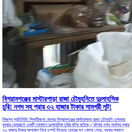
বিশ্রামগঞ্জের মাস্টারপাড়া রাজা চৌমুহনিতে দুঃসাহসিক
চুরি! নগদ সহ প্রায় ৩২ হাজার টাকার সামগ্রী লুট!
নিজস্ব প্রতিনিধি: সিপাহীজলা জেলার বিশ্রামগঞ্জের মাস্টারপাড়া রাজা চৌমুহনি এলাকায়
বুধবার ভোররাতে একটি দোকানে দুঃসাহসিক চুরির ঘটনা ঘটেছে। ঘটনায় নগদ অর্থসহ প্রায়
৩২ হাজার টাকার মালামাল নিয়ে চম্পট দিয়েছে চোরের দল।জানা গেছে, বুধবার সকালে