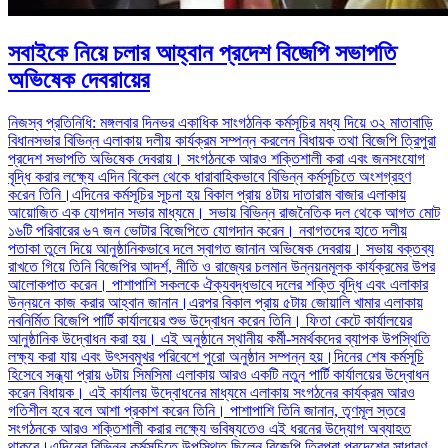
সবাইকে নিয়ে চলার আহ্বান প্রদেশ বিজেপি সভাপতি
অভিষেক দেবরায়ের
নিজস্ব প্রতিনিধি: মঙ্গলবার দিনভর একাধিক সাংগঠনিক কর্মসূচির মধ্য দিয়ে ৩২ মাতাবাড়ি
বিধানসভার বিভিন্ন এলাকায় দলীয় কার্যক্রম সম্পন্ন করলেন বিধায়ক তথা বিজেপি ত্রিপুরা
প্রদেশ সভাপতি অভিষেক দেবরায়। সংগঠনকে আরও শক্তিশালী করা এবং জনসংযোগ
বৃদ্ধি করার লক্ষ্যে এদিন বিকেল থেকে ধারাবাহিকভাবে বিভিন্ন কর্মসূচিতে অংশগ্রহণ
করেন তিনি।এদিনের কর্মসূচির সূচনা হয় বিকাল প্রায় ৪টায় দাতারাম বাজার এলাকায়
আয়োজিত এক যোগদান সভার মাধ্যমে। সভায় বিভিন্ন রাজনৈতিক দল থেকে আগত মোট
১৬টি পরিবারের ৬৭ জন ভোটার বিজেপিতে যোগদান করেন। নবাগতদের হাতে দলীয়
পতাকা তুলে দিয়ে আনুষ্ঠানিকভাবে দলে স্বাগত জানান অভিষেক দেবরায়। সভায় বক্তব্য
রাখতে গিয়ে তিনি বিজেপির আদর্শ, নীতি ও রাজ্যের চলমান উন্নয়নমূলক কার্যক্রমের উপর
আলোকপাত করেন। পাশাপাশি সকলকে ঐক্যবদ্ধভাবে দলের শক্তি বৃদ্ধি এবং এলাকার
উন্নয়নে কাজ করার আহ্বান জানান।এরপর বিকাল প্রায় ৫টায় জোয়ালি খামার এলাকায়
নবনির্মিত বিজেপি পার্টি কার্যালয়ের শুভ উদ্বোধন করেন তিনি। ফিতা কেটে কার্যালয়ের
আনুষ্ঠানিক উদ্বোধন করা হয়। এই অনুষ্ঠানে স্থানীয় কর্মী-সমর্থকদের ব্যাপক উপস্থিতি
লক্ষ্য করা যায় এবং উৎসবমুখর পরিবেশে পুরো অনুষ্ঠান সম্পন্ন হয়।দিনের শেষ কর্মসূচি
হিসেবে সন্ধ্যা প্রায় ৬টায় সিমসিমা এলাকায় আরও একটি নতুন পার্টি কার্যালয়ের উদ্বোধন
করেন বিধায়ক। এই কার্যালয় উদ্বোধনের মাধ্যমে এলাকায় সংগঠনের কার্যক্রম আরও
গতিশীল হবে বলে আশা প্রকাশ করেন তিনি। পাশাপাশি তিনি জানান, তৃণমূল স্তরে
সংগঠনকে আরও শক্তিশালী করার লক্ষ্যে ভবিষ্যতেও এই ধরনের উদ্যোগ অব্যাহত
থাকবে।এদিনের বিভিন্ন কর্মসূচিতে উপস্থিত ছিলেন বিজেপি ত্রিপুরা প্রদেশের সাধারণ