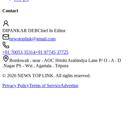
Contact
DIPANKAR DEB
Chief In Editor
newstoplink@gmail.com
+91 70053 35314
+91 97745 37725
Bordowali , near - AOC Hrishi Arabindya Lane P/ O - A . D
.Nagar PS - Wst , Agartala . Tripura
©
2026
NEWS TOP LINK. All rights reserved.
Privacy Policy
Terms of Service
Advertise