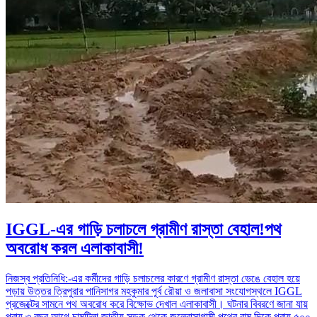
IGGL-এর গাড়ি চলাচলে গ্রামীণ রাস্তা বেহাল!পথ
অবরোধ করল এলাকাবাসী!
নিজস্ব প্রতিনিধি:-এর কর্মীদের গাড়ি চলাচলের কারণে গ্রামীণ রাস্তা ভেঙে বেহাল হয়ে
পড়ায় উত্তর ত্রিপুরার পানিসাগর মহকুমার পূর্ব রৌয়া ও জলাবাসা সংযোগস্থলে IGGL
প্রজেক্টের সামনে পথ অবরোধ করে বিক্ষোভ দেখাল এলাকাবাসী। ঘটনার বিবরণে জানা যায়
প্রায় ৩ বছর আগে চামটিলা জাতীয় সড়ক থেকে জলেবাসাগামী পথের বাম দিকে প্রায় ৫০০