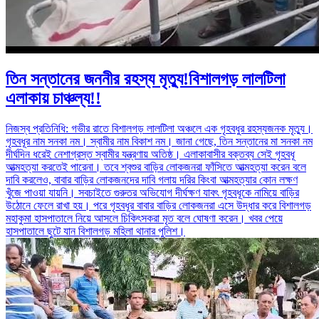
তিন সন্তানের জননীর রহস্য মৃত্যু!বিশালগড় লালটিলা
এলাকায় চাঞ্চল্য!!
নিজস্ব প্রতিনিধি: গভীর রাতে বিশালগড় লালটিলা অঞ্চলে এক গৃহবধুর রহস্যজনক মৃত্যু।
গৃহবধূর নাম সনকা নম। স্বামীর নাম বিকাশ নম। জানা গেছে, তিন সন্তানের মা সনকা নম
দীর্ঘদিন ধরেই নেশাগ্রস্ত স্বামীর যন্ত্রণায় অতিষ্ঠ। এলাকাবাসীর বক্তব্য সেই গৃহবধূ
আত্মহত্যা করতেই পারেনা। তবে শ্বশুর বাড়ির লোকজনরা ফাঁসিতে আত্মহত্যা করেন বলে
দাবি করলেও, বাবার বাড়ির লোকজনদের দাবি গলায় দরির কিংবা আত্মহত্যার কোন লক্ষণ
খুঁজে পাওয়া যায়নি। সবচাইতে গুরুতর অভিযোগ দীর্ঘক্ষণ যাবৎ গৃহবধূকে নামিয়ে বাড়ির
উঠোনে ফেলে রাখা হয়। পরে গৃহবধূর বাবার বাড়ির লোকজনরা এসে উদ্ধার করে বিশালগড়
মহাকুমা হাসপাতালে নিয়ে আসলে চিকিৎসকরা মৃত বলে ঘোষণা করেন। খবর পেয়ে
হাসপাতালে ছুটে যান বিশালগড় মহিলা থানার পুলিশ।