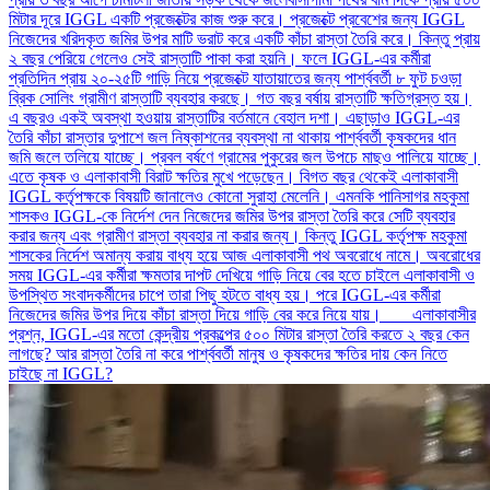
মিটার দূরে IGGL একটি প্রজেক্টের কাজ শুরু করে। প্রজেক্টে প্রবেশের জন্য IGGL
নিজেদের খরিদকৃত জমির উপর মাটি ভরাট করে একটি কাঁচা রাস্তা তৈরি করে। কিন্তু প্রায়
২ বছর পেরিয়ে গেলেও সেই রাস্তাটি পাকা করা হয়নি। ফলে IGGL-এর কর্মীরা
প্রতিদিন প্রায় ২০-২৫টি গাড়ি নিয়ে প্রজেক্টে যাতায়াতের জন্য পার্শ্ববর্তী ৮ ফুট চওড়া
ব্রিক সোলিং গ্রামীণ রাস্তাটি ব্যবহার করছে। গত বছর বর্ষায় রাস্তাটি ক্ষতিগ্রস্ত হয়।
এ বছরও একই অবস্থা হওয়ায় রাস্তাটির বর্তমানে বেহাল দশা। এছাড়াও IGGL-এর
তৈরি কাঁচা রাস্তার দুপাশে জল নিষ্কাশনের ব্যবস্থা না থাকায় পার্শ্ববর্তী কৃষকদের ধান
জমি জলে তলিয়ে যাচ্ছে। প্রবল বর্ষণে গ্রামের পুকুরের জল উপচে মাছও পালিয়ে যাচ্ছে।
এতে কৃষক ও এলাকাবাসী বিরাট ক্ষতির মুখে পড়েছেন। বিগত বছর থেকেই এলাকাবাসী
IGGL কর্তৃপক্ষকে বিষয়টি জানালেও কোনো সুরাহা মেলেনি। এমনকি পানিসাগর মহকুমা
শাসকও IGGL-কে নির্দেশ দেন নিজেদের জমির উপর রাস্তা তৈরি করে সেটি ব্যবহার
করার জন্য এবং গ্রামীণ রাস্তা ব্যবহার না করার জন্য। কিন্তু IGGL কর্তৃপক্ষ মহকুমা
শাসকের নির্দেশ অমান্য করায় বাধ্য হয়ে আজ এলাকাবাসী পথ অবরোধে নামে। অবরোধের
সময় IGGL-এর কর্মীরা ক্ষমতার দাপট দেখিয়ে গাড়ি নিয়ে বের হতে চাইলে এলাকাবাসী ও
উপস্থিত সংবাদকর্মীদের চাপে তারা পিছু হটতে বাধ্য হয়। পরে IGGL-এর কর্মীরা
নিজেদের জমির উপর দিয়ে কাঁচা রাস্তা দিয়ে গাড়ি বের করে নিয়ে যায়। এলাকাবাসীর
প্রশ্ন, IGGL-এর মতো কেন্দ্রীয় প্রকল্পের ৫০০ মিটার রাস্তা তৈরি করতে ২ বছর কেন
লাগছে? আর রাস্তা তৈরি না করে পার্শ্ববর্তী মানুষ ও কৃষকদের ক্ষতির দায় কেন নিতে
চাইছে না IGGL?