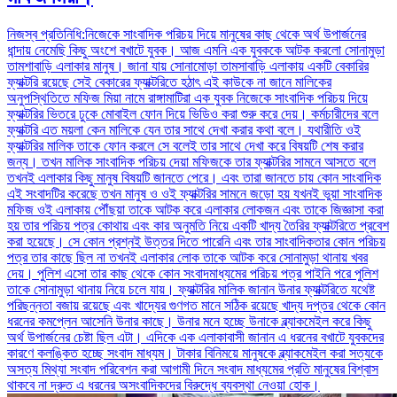
নিজস্ব প্রতিনিধি:নিজেকে সাংবাদিক পরিচয় দিয়ে মানুষের কাছ থেকে অর্থ উপার্জনের
ধান্দায় নেমেছি কিছু অংশে বখাটে যুবক। আজ এমনি এক যুবককে আটক করলো সোনামুড়া
তামশাবাড়ি এলাকার মানুষ। জানা যায় সোনামোড়া তামসাবাড়ি এলাকায় একটি বেকারির
ফ্যাক্টরি রয়েছে সেই বেকারের ফ্যাক্টরিতে হঠাৎ এই কাউকে না জানে মালিকের
অনুপস্থিতিতে মফিজ মিয়া নামে রাঙ্গামাটিরা এক যুবক নিজেকে সাংবাদিক পরিচয় দিয়ে
ফ্যাক্টরির ভিতরে ঢুকে মোবাইল ফোন দিয়ে ভিডিও করা শুরু করে দেয়। কর্মচারীদের বলে
ফ্যাক্টরি এত ময়লা কেন মালিকে যেন তার সাথে দেখা করার কথা বলে। যথারীতি ওই
ফ্যাক্টরির মালিক তাকে ফোন করলে সে বলেই তার সাথে দেখা করে বিষয়টি শেষ করার
জন্য। তখন মালিক সাংবাদিক পরিচয় দেয়া মফিজকে তার ফ্যাক্টরির সামনে আসতে বলে
তখনই এলাকার কিছু মানুষ বিষয়টি জানতে পেরে। এবং তারা জানতে চায় কোন সাংবাদিক
এই সংবাদটির করেছে তখন মানুষ ও ওই ফ্যাক্টরির সামনে জড়ো হয় যখনই ভুয়া সাংবাদিক
মফিজ ওই এলাকায় পৌঁছয়া তাকে আটক করে এলাকার লোকজন এবং তাকে জিজ্ঞাসা করা
হয় তার পরিচয় পত্র কোথায় এবং কার অনুমতি নিয়ে একটি খাদ্য তৈরির ফ্যাক্টরিতে প্রবেশ
করা হয়েছে। সে কোন প্রশ্নই উত্তর দিতে পারেনি এবং তার সাংবাদিকতার কোন পরিচয়
পত্র তার কাছে ছিল না তখনই এলাকার লোক তাকে আটক করে সোনামুড়া থানায় খবর
দেয়। পুলিশ এসো তার কাছ থেকে কোন সংবাদমাধ্যমের পরিচয় পত্র পাইনি পরে পুলিশ
তাকে সোনামুড়া থানায় নিয়ে চলে যায়। ফ্যাক্টরির মালিক জানান উনার ফ্যাক্টরিতে যথেষ্ট
পরিছন্নতা বজায় রয়েছে এবং খাদ্যের গুণগত মানে সঠিক রয়েছে খাদ্য দপ্তর থেকে কোন
ধরনের কমপ্লেন আসেনি উনার কাছে। উনার মনে হচ্ছে উনাকে ব্ল্যাকমেইল করে কিছু
অর্থ উপার্জনের চেষ্টা ছিল এটা। এদিকে এক এলাকাবাসী জানান এ ধরনের বখাটে যুবকদের
কারণে কলঙ্কিত হচ্ছে সংবাদ মাধ্যম। টাকার বিনিময়ে মানুষকে ব্ল্যাকমেইল করা সত্যকে
অসত্য মিথ্যা সংবাদ পরিবেশন করা আগামী দিনে সংবাদ মাধ্যমের প্রতি মানুষের বিশ্বাস
থাকবে না দ্রুত এ ধরনের অসংবাদিকদের বিরুদ্ধে ব্যবস্থা নেওয়া হোক।