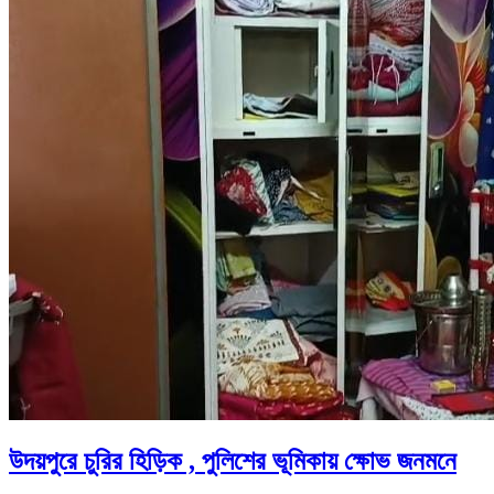
উদয়পুরে চুরির হিড়িক , পুলিশের ভূমিকায় ক্ষোভ জনমনে