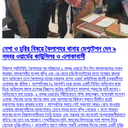
নেশা ও চুরির বিষয়ে কৈলাশহর থানায় ডেপুটেশন দেন ৯
নম্বর ওয়ার্ডের কাউন্সিলর ও এলাকাবাসী
নিজস্ব প্রতিনিধি: কৈলাসহর পুর পরিষদের ৯ নম্বর ওয়ার্ডে দিন দিন মাদকদ্রব্যের অবাধ
কারবার, মাদকসেবীর সংখ্যা বৃদ্ধি এবং এর জেরে চুরি-ছিনতাইয়ের মতো অপরাধ বাড়ছে
বলে অভিযোগ তুলে কৈলাসহর থানার দ্বারস্থ হলেন ওয়ার্ড কাউন্সিলর মানসী চক্রবর্তীসহ
এলাকার বহু বাসিন্দা। বৃহস্পতিবার (৬ আগস্ট) তারা থানায় একটি লিখিত অভিযোগ জমা
দিয়ে অবিলম্বে মাদক চক্রের বিরুদ্ধে কঠোর আইনানুগ ব্যবস্থা গ্রহণের দাবি জানান।
অভিযোগে বলা হয়েছে, ৯ নম্বর ওয়ার্ডের শ্রীনিকেতন শপিং কমপ্লেক্স, শ্মশানঘাট সংলগ্ন
এলাকা, সিনেমা হলের পাশের পাড়া এবং আশপাশের বিভিন্ন স্থানে দীর্ঘদিন ধরেই
ড্রাগসের অবাধ কারবার চলছে। সাম্প্রতিক সময়ে সেই প্রবণতা আরও বেড়ে যাওয়ায়
এলাকায় মাদকসেবীদের আনাগোনাও চোখে পড়ার মতো বৃদ্ধি পেয়েছে। ফলে সাধারণ
মানুষের মধ্যে নিরাপত্তাহীনতা তৈরি হয়েছে এবং সন্ধ্যার পর অনেকেই অপ্রয়োজনীয়ভাবে
বাইরে বের হতে ভয় পাচ্ছেন।স্থানীয়দের দাবি, মাদকের বিস্তারের সঙ্গে পাল্লা দিয়ে
বেড়েছে চুরির ঘটনাও। কয়েকদিন আগে সর্বানন্দ স্মরণী এলাকায় দিনের বেলায় একটি চুরির