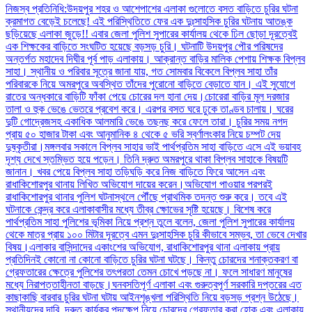
নিজস্ব প্রতিনিধি:উদয়পুর শহর ও আশেপাশের এলাকা গুলোতে বসত বাড়িতে চুরির ঘটনা
ক্রমাগত বেড়েই চলেছে! এই পরিস্থিতিতে ফের এক দুঃসাহসিক চুরির ঘটনায় আতঙ্ক
ছড়িয়েছে এলাকা জুড়ে!! এবার জেলা পুলিশ সুপারের কার্যালয় থেকে ঢিল ছোড়া দূরত্বেই
এক শিক্ষকের বাড়িতে সংঘটিত হয়েছে বড়সড় চুরি। ঘটনাটি উদয়পুর পৌর পরিষদের
অন্তর্গত মহাদেব দিঘীর পূর্ব পাড় এলাকায়। আক্রান্ত বাড়ির মালিক পেশায় শিক্ষক বিপ্লব
সাহা। স্থানীয় ও পরিবার সূত্রে জানা যায়, গত সোমবার বিকেলে বিপ্লব সাহা তাঁর
পরিবারকে নিয়ে অমরপুরে অবস্থিত তাঁদের পুরোনো বাড়িতে বেড়াতে যান। এই সুযোগে
রাতের অন্ধকারে বাড়িটি ফাঁকা পেয়ে চোরের দল হানা দেয়।চোরেরা বাড়ির মূল দরজার
তালা ও হুক ভেঙে ভেতরে প্রবেশ করে। এরপর বসত ঘরে ঢুকে তাণ্ডব চালায়। ঘরের
দুটি গোদ্রেজসহ একাধিক আলমারি ভেঙে তছনছ করে ফেলে তারা। চুরির সময় নগদ
প্রায় ৫০ হাজার টাকা এবং আনুমানিক ৪ থেকে ৫ ভরি স্বর্ণালংকার নিয়ে চম্পট দেয়
দুষ্কৃতীরা।মঙ্গলবার সকালে বিপ্লব সাহার ভাই পার্থপ্রতিম সাহা বাড়িতে এসে এই ভয়াবহ
দৃশ্য দেখে স্তম্ভিত হয়ে পড়েন। তিনি দ্রুত অমরপুরে থাকা বিপ্লব সাহাকে বিষয়টি
জানান। খবর পেয়ে বিপ্লব সাহা তড়িঘড়ি করে নিজ বাড়িতে ফিরে আসেন এবং
রাধাকিশোরপুর থানায় লিখিত অভিযোগ দায়ের করেন।অভিযোগ পাওয়ার পরপরই
রাধাকিশোরপুর থানার পুলিশ ঘটনাস্থলে পৌঁছে প্রাথমিক তদন্ত শুরু করে। তবে এই
ঘটনাকে কেন্দ্র করে এলাকাবাসীর মধ্যে তীব্র ক্ষোভের সৃষ্টি হয়েছে। বিশেষ করে
পার্থপ্রতিম সাহা পুলিশের ভূমিকা নিয়ে প্রশ্ন তুলে বলেন, জেলা পুলিশ সুপারের কার্যালয়
থেকে মাত্র প্রায় ১০০ মিটার দূরত্বে এমন দুঃসাহসিক চুরি কীভাবে সম্ভব, তা ভেবে দেখার
বিষয়।এলাকার বাসিন্দাদের একাংশের অভিযোগ, রাধাকিশোরপুর থানা এলাকায় প্রায়
প্রতিদিনই কোনো না কোনো বাড়িতে চুরির ঘটনা ঘটছে। কিন্তু চোরদের শনাক্তকরণ বা
গ্রেফতারের ক্ষেত্রে পুলিশের তৎপরতা তেমন চোখে পড়ছে না। ফলে সাধারণ মানুষের
মধ্যে নিরাপত্তাহীনতা বাড়ছে।ঘনবসতিপূর্ণ এলাকা এবং গুরুত্বপূর্ণ সরকারি দপ্তরের এত
কাছাকাছি বারবার চুরির ঘটনা ঘটায় আইনশৃঙ্খলা পরিস্থিতি নিয়ে বড়সড় প্রশ্ন উঠেছে।
স্থানীয়দের দাবি, দ্রুত কার্যকর পদক্ষেপ নিয়ে চোরদের গ্রেফতার করা হোক এবং এলাকায়