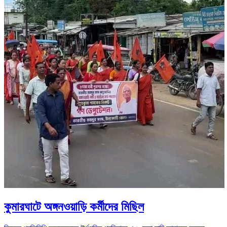
কুমারঘাটে অঙ্গনওয়াড়ি কর্মীদের মিছিল