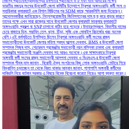
নিজস্ব প্রতিনিধি:দ্রব্যমূল্যের উর্ধগতির প্রতিবাদে ও ৮ দফা দাবি আদায়ের লক্ষ্যে
ভারতীয় মজদুর সংঘের ঊনকোটি জেলা কমিটির উদ্যোগে ত্রিপুরা অঙ্গনওয়াড়ি কর্মী সংঘ ও
সহায়িকারা কুমারঘাটে এক বিশাল মিছিলের পর SDM কাছে স্মারকলিপি জমা দিয়েছেন।
আন্দোলনকারীরা জানিয়েছেন, নিত্যপ্রয়োজনীয় জিনিসপত্রের দাম হু হু করে বাড়ার কারণে
তাদের পক্ষে এখন সারা রাজ্যের সাথে ঊনকোটি জেলার কুমারঘাট মহকুমার কুমারঘাটে
অঙ্গনওয়াড়ি প্রকল্প বা SNP চালানো কঠিন হয়ে পড়েছে।উদাহরণস্বরূপ, বিভাগীয় দামের
চেয়ে বাজারে ডিম, সয়াবিন তেল, ছানা, চিঁড়া, সুজি এবং মোবাইল রিচার্জের খরচ অনেক
বেশি।এই কর্মসূচিতে উপস্থিত ছিলেন ত্রিপুরা অঙ্গনওয়াড়ি কর্মী সংঘের রাজ্য
সভানেত্রীতথা ঊনকোটি জেলার মহিলা প্রমুখ আল্পনা দেবনাথ, BMS র ঊনকোটি জেলা
সম্পাদক পিজুষ দাস, পেচারথল প্রজেক্টের সভানেত্রী নয়ন মল্লিকা চাকমা এবং কুমারঘাট
প্রজেক্টের সভানেত্রী অঞ্জলি দেবনাথ সহ আরও অনেকে।এক সাক্ষাৎকারে ত্রিপুরা
অঙ্গনারী কর্মী সংঘের রাজ্য সভানেত্রী আলপনা দেবনাথ ও বিএমএস-র ঊনকোটি জেলা
সম্পাদক পীযূষ দাস জানান , বিরোধী ঐক্য সংগঠনের কিছু লোক অঙ্গনওয়াড়ি সেন্টারে গিয়ে
বিভ্রান্তি চড়াচ্ছেন তা থেকে বিরত থাকার আহ্বান জানান, পাশাপাশি অঙ্গনারী কর্মীদের
দাবিগুলি নিয়ে বর্তমান সরকার এ বিষয়ে বিবেক বিবেচনা করেতা নিয়েও আশা ব্যক্ত করেন।