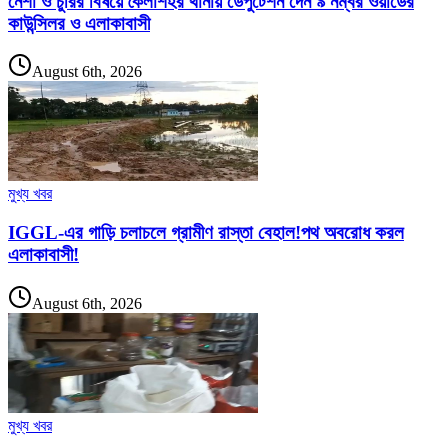
নেশা ও চুরির বিষয়ে কৈলাশহর থানায় ডেপুটেশন দেন ৯ নম্বর ওয়ার্ডের
কাউন্সিলর ও এলাকাবাসী
August 6th, 2026
মুখ্য খবর
IGGL-এর গাড়ি চলাচলে গ্রামীণ রাস্তা বেহাল!পথ অবরোধ করল
এলাকাবাসী!
August 6th, 2026
মুখ্য খবর