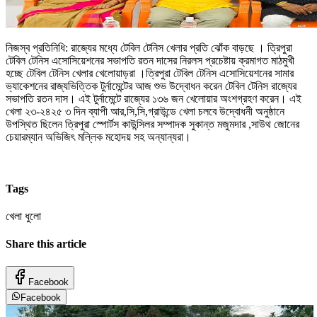
নিজস্ব প্রতিনিধি: রাজ্যের মধ্যে টেবিল টেনিস খেলার প্রতি ঝোঁক বাড়ছে । ত্রিপুরা
টেবিল টেনিস এসোসিয়েশনের সভাপতি রতন দাসের নিরলস প্রচেষ্টায় ক্রমাগত মাঠমুখী
হচ্ছে টেবিল টেনিস খেলার খেলোয়াড়রা ।ত্রিপুরা টেবিল টেনিস এসোসিয়েশনের সামার
ভ্যাকেশনের রাজ্যভিত্তিক টুর্নামেন্টের আজ শুভ উদ্বোধন করেন টেবিল টেনিস রাজ্যের
সভাপতি রতন দাস। এই টুর্নামেন্টে রাজ্যের ১৩৬ জন খেলোয়ার অংশগ্রহণ করেন। এই
খেলা ২৩-২৪২৫ ৩ দিন ব্যাপী আর,সি,সি,গ্রাউন্ডে খেলা চলবে উদ্বোধনী অনুষ্ঠানে
উপস্থিত ছিলেন ত্রিপুরা স্পোর্টস কাউন্সিলর সম্পাদক সুকান্ত মজুমদার ,সাউথ জোনের
চেয়ারম্যান অভিজিৎ মল্লিক মহোদয় সহ অন্যান্যরা।
Tags
খেলা ধুলো
Share this article
Facebook
Facebook