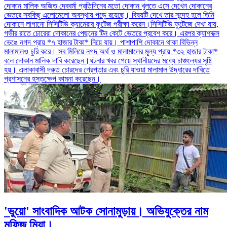
দোকান মালিক অজিত দেববর্মা প্রতিদিনের মতো দোকান খুলতে এসে দেখেন দোকানের
ভেতরে সবকিছু এলোমেলো অবস্থায় পড়ে রয়েছে। বিষয়টি দেখে তার সন্দেহ হলে তিনি
দোকানে লাগানো সিসিটিভি ক্যামেরার ফুটেজ পরীক্ষা করেন।সিসিটিভি ফুটেজে দেখা যায়,
গভীর রাতে চোরেরা দোকানের পেছনের টিন কেটে ভেতরে প্রবেশ করে। এরপর ক্যাশবাক্স
ভেঙে নগদ প্রায় *৭ হাজার টাকা* নিয়ে যায়। পাশাপাশি দোকানে থাকা বিভিন্ন
মালামালও চুরি করে। সব মিলিয়ে নগদ অর্থ ও মালামালের মূল্য প্রায় *৩২ হাজার টাকা*
বলে দোকান মালিক দাবি করেছেন।ঘটনার খবর পেয়ে স্থানীয়দের মধ্যে চাঞ্চল্যের সৃষ্টি
হয়। এলাকাবাসী দ্রুত চোরদের গ্রেপ্তার এবং চুরি যাওয়া মালামাল উদ্ধারের দাবিতে
প্রশাসনের হস্তক্ষেপ কামনা করেছেন।
'ভুয়ো' সাংবাদিক আটক সোনামুড়ায়। অভিযুক্তের নাম
মফিজ মিয়া।