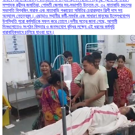
সম্পাদক রথীন্দ্র জমাতিয়া, গোমতী জেলার সহ-সভাপতি উত্তম দে, ৩২ মাতাবাড়ি মন্ডলের
সভাপতি বিশ্বজিৎ মারাক এবং মাতাবাড়ি পঞ্চায়েত সমিতির চেয়ারম্যান শিল্পী দাস সহ
অন্যান্য নেতৃত্ববৃন্দ। এছাড়াও স্থানীয় কর্মী-সমর্থক এবং সাধারণ মানুষের উল্লেখযোগ্য
উপস্থিতি পুরো কর্মসূচিকে সফল করে তোলে।দলীয় সূত্রে জানা গেছে, আগামী
দিনগুলোতেও সংগঠন বিস্তার ও জনসংযোগ বৃদ্ধির লক্ষ্যে এই ধরনের কর্মসূচি
ধারাবাহিকভাবে চালিয়ে যাওয়া হবে।