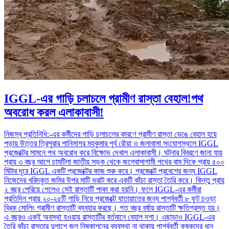
IGGL-এর গাড়ি চলাচলে গ্রামীণ রাস্তা বেহাল!পথ
অবরোধ করল এলাকাবাসী!
নিজস্ব প্রতিনিধি:-এর কর্মীদের গাড়ি চলাচলের কারণে গ্রামীণ রাস্তা ভেঙে বেহাল হয়ে
পড়ায় উত্তর ত্রিপুরার পানিসাগর মহকুমার পূর্ব রৌয়া ও জলাবাসা সংযোগস্থলে IGGL
প্রজেক্টের সামনে পথ অবরোধ করে বিক্ষোভ দেখাল এলাকাবাসী। ঘটনার বিবরণে জানা যায়
প্রায় ৩ বছর আগে চামটিলা জাতীয় সড়ক থেকে জলেবাসাগামী পথের বাম দিকে প্রায় ৫০০
মিটার দূরে IGGL একটি প্রজেক্টের কাজ শুরু করে। প্রজেক্টে প্রবেশের জন্য IGGL
নিজেদের খরিদকৃত জমির উপর মাটি ভরাট করে একটি কাঁচা রাস্তা তৈরি করে। কিন্তু প্রায়
২ বছর পেরিয়ে গেলেও সেই রাস্তাটি পাকা করা হয়নি। ফলে IGGL-এর কর্মীরা
প্রতিদিন প্রায় ২০-২৫টি গাড়ি নিয়ে প্রজেক্টে যাতায়াতের জন্য পার্শ্ববর্তী ৮ ফুট চওড়া
ব্রিক সোলিং গ্রামীণ রাস্তাটি ব্যবহার করছে। গত বছর বর্ষায় রাস্তাটি ক্ষতিগ্রস্ত হয়।
এ বছরও একই অবস্থা হওয়ায় রাস্তাটির বর্তমানে বেহাল দশা। এছাড়াও IGGL-এর
তৈরি কাঁচা রাস্তার দুপাশে জল নিষ্কাশনের ব্যবস্থা না থাকায় পার্শ্ববর্তী কৃষকদের ধান