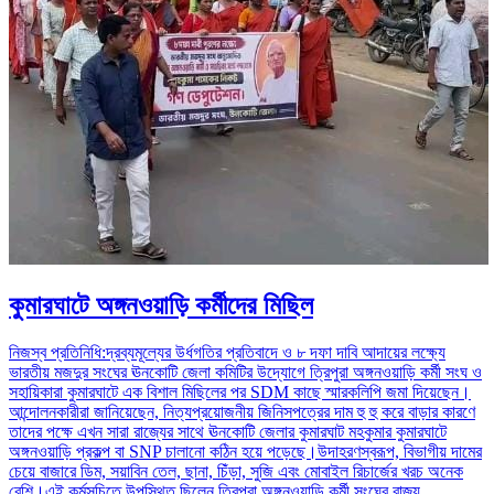
কুমারঘাটে অঙ্গনওয়াড়ি কর্মীদের মিছিল
নিজস্ব প্রতিনিধি:দ্রব্যমূল্যের উর্ধগতির প্রতিবাদে ও ৮ দফা দাবি আদায়ের লক্ষ্যে
ভারতীয় মজদুর সংঘের ঊনকোটি জেলা কমিটির উদ্যোগে ত্রিপুরা অঙ্গনওয়াড়ি কর্মী সংঘ ও
সহায়িকারা কুমারঘাটে এক বিশাল মিছিলের পর SDM কাছে স্মারকলিপি জমা দিয়েছেন।
আন্দোলনকারীরা জানিয়েছেন, নিত্যপ্রয়োজনীয় জিনিসপত্রের দাম হু হু করে বাড়ার কারণে
তাদের পক্ষে এখন সারা রাজ্যের সাথে ঊনকোটি জেলার কুমারঘাট মহকুমার কুমারঘাটে
অঙ্গনওয়াড়ি প্রকল্প বা SNP চালানো কঠিন হয়ে পড়েছে।উদাহরণস্বরূপ, বিভাগীয় দামের
চেয়ে বাজারে ডিম, সয়াবিন তেল, ছানা, চিঁড়া, সুজি এবং মোবাইল রিচার্জের খরচ অনেক
বেশি।এই কর্মসূচিতে উপস্থিত ছিলেন ত্রিপুরা অঙ্গনওয়াড়ি কর্মী সংঘের রাজ্য