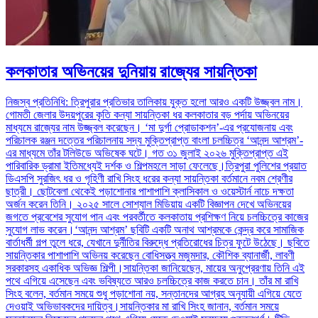
কলকাতার অভিনয়ের দুনিয়ায় রাজ্যের সায়ন্তিকা
নিজস্ব প্রতিনিধি: ত্রিপুরার প্রতিভার তালিকায় যুক্ত হলো আরও একটি উজ্জ্বল নাম।
গোমতী জেলার উদয়পুরের কৃতি কন্যা সায়ন্তিকা ধর কলকাতার বড় পর্দায় অভিনয়ের
মাধ্যমে রাজ্যের নাম উজ্জ্বল করেছেন। ‘মা দুর্গা প্রোডাকশন’-এর প্রযোজনায় এবং
পরিচালক রঞ্জন দত্তের পরিচালনায় সদ্য মুক্তিপ্রাপ্ত বাংলা চলচ্চিত্র ‘আনন্দ আশ্রম’-
এর মাধ্যমে তাঁর টলিউডে অভিষেক ঘটে। গত ৩১ জুলাই ২০২৬ মুক্তিপ্রাপ্ত এই
পারিবারিক ড্রামা ইতিমধ্যেই দর্শক ও শিল্পমহলে সাড়া ফেলেছে।ত্রিপুরা পুলিশের প্রয়াত
ডিএসপি সুরজিৎ ধর ও গৃহিণী রাখি সিংহ ধরের কন্যা সায়ন্তিকা বর্তমানে নবম শ্রেণীর
ছাত্রী। ছোটবেলা থেকেই পড়াশোনার পাশাপাশি ক্লাসিকাল ও ওয়েস্টার্ন নাচে দক্ষতা
অর্জন করেন তিনি। ২০২৫ সালে সোশ্যাল মিডিয়ায় একটি বিজ্ঞাপন দেখে অভিনয়ের
জগতে প্রবেশের সুযোগ পান এবং পরবর্তীতে কলকাতায় প্রশিক্ষণ নিয়ে চলচ্চিত্রে কাজের
সুযোগ লাভ করেন।‘আনন্দ আশ্রম’ ছবিটি একটি অনাথ আশ্রমকে কেন্দ্র করে সামাজিক
বার্তাধর্মী গল্প তুলে ধরে, যেখানে দুর্নীতির বিরুদ্ধে প্রতিরোধের চিত্র ফুটে উঠেছে। ছবিতে
সায়ন্তিকার পাশাপাশি অভিনয় করেছেন বোধিসত্ত্ব মজুমদার, কৌশিক ব্যানার্জী, লাবণী
সরকারসহ একাধিক অভিজ্ঞ শিল্পী।সায়ন্তিকা জানিয়েছেন, মায়ের অনুপ্রেরণায় তিনি এই
পথে এগিয়ে এসেছেন এবং ভবিষ্যতে আরও চলচ্চিত্রে কাজ করতে চান। তাঁর মা রাখি
সিংহ বলেন, বর্তমান সময়ে শুধু পড়াশোনা নয়, সন্তানদের আগ্রহ অনুযায়ী এগিয়ে যেতে
দেওয়াই অভিভাবকদের দায়িত্ব।সায়ন্তিকার মা রাখি সিংহ জানান, বর্তমান সময়ে