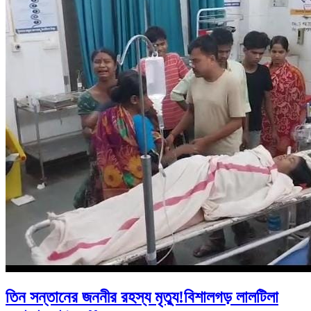
তিন সন্তানের জননীর রহস্য মৃত্যু!বিশালগড় লালটিলা