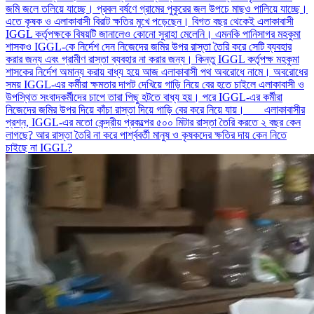
জমি জলে তলিয়ে যাচ্ছে। প্রবল বর্ষণে গ্রামের পুকুরের জল উপচে মাছও পালিয়ে যাচ্ছে।
এতে কৃষক ও এলাকাবাসী বিরাট ক্ষতির মুখে পড়েছেন। বিগত বছর থেকেই এলাকাবাসী
IGGL কর্তৃপক্ষকে বিষয়টি জানালেও কোনো সুরাহা মেলেনি। এমনকি পানিসাগর মহকুমা
শাসকও IGGL-কে নির্দেশ দেন নিজেদের জমির উপর রাস্তা তৈরি করে সেটি ব্যবহার
করার জন্য এবং গ্রামীণ রাস্তা ব্যবহার না করার জন্য। কিন্তু IGGL কর্তৃপক্ষ মহকুমা
শাসকের নির্দেশ অমান্য করায় বাধ্য হয়ে আজ এলাকাবাসী পথ অবরোধে নামে। অবরোধের
সময় IGGL-এর কর্মীরা ক্ষমতার দাপট দেখিয়ে গাড়ি নিয়ে বের হতে চাইলে এলাকাবাসী ও
উপস্থিত সংবাদকর্মীদের চাপে তারা পিছু হটতে বাধ্য হয়। পরে IGGL-এর কর্মীরা
নিজেদের জমির উপর দিয়ে কাঁচা রাস্তা দিয়ে গাড়ি বের করে নিয়ে যায়। এলাকাবাসীর
প্রশ্ন, IGGL-এর মতো কেন্দ্রীয় প্রকল্পের ৫০০ মিটার রাস্তা তৈরি করতে ২ বছর কেন
লাগছে? আর রাস্তা তৈরি না করে পার্শ্ববর্তী মানুষ ও কৃষকদের ক্ষতির দায় কেন নিতে
চাইছে না IGGL?