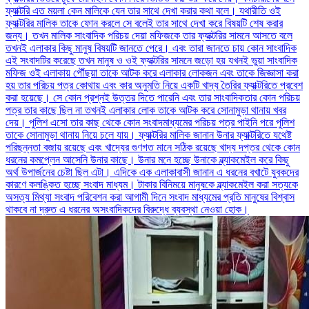
ফ্যাক্টরি এত ময়লা কেন মালিকে যেন তার সাথে দেখা করার কথা বলে। যথারীতি ওই
ফ্যাক্টরির মালিক তাকে ফোন করলে সে বলেই তার সাথে দেখা করে বিষয়টি শেষ করার
জন্য। তখন মালিক সাংবাদিক পরিচয় দেয়া মফিজকে তার ফ্যাক্টরির সামনে আসতে বলে
তখনই এলাকার কিছু মানুষ বিষয়টি জানতে পেরে। এবং তারা জানতে চায় কোন সাংবাদিক
এই সংবাদটির করেছে তখন মানুষ ও ওই ফ্যাক্টরির সামনে জড়ো হয় যখনই ভুয়া সাংবাদিক
মফিজ ওই এলাকায় পৌঁছয়া তাকে আটক করে এলাকার লোকজন এবং তাকে জিজ্ঞাসা করা
হয় তার পরিচয় পত্র কোথায় এবং কার অনুমতি নিয়ে একটি খাদ্য তৈরির ফ্যাক্টরিতে প্রবেশ
করা হয়েছে। সে কোন প্রশ্নই উত্তর দিতে পারেনি এবং তার সাংবাদিকতার কোন পরিচয়
পত্র তার কাছে ছিল না তখনই এলাকার লোক তাকে আটক করে সোনামুড়া থানায় খবর
দেয়। পুলিশ এসো তার কাছ থেকে কোন সংবাদমাধ্যমের পরিচয় পত্র পাইনি পরে পুলিশ
তাকে সোনামুড়া থানায় নিয়ে চলে যায়। ফ্যাক্টরির মালিক জানান উনার ফ্যাক্টরিতে যথেষ্ট
পরিছন্নতা বজায় রয়েছে এবং খাদ্যের গুণগত মানে সঠিক রয়েছে খাদ্য দপ্তর থেকে কোন
ধরনের কমপ্লেন আসেনি উনার কাছে। উনার মনে হচ্ছে উনাকে ব্ল্যাকমেইল করে কিছু
অর্থ উপার্জনের চেষ্টা ছিল এটা। এদিকে এক এলাকাবাসী জানান এ ধরনের বখাটে যুবকদের
কারণে কলঙ্কিত হচ্ছে সংবাদ মাধ্যম। টাকার বিনিময়ে মানুষকে ব্ল্যাকমেইল করা সত্যকে
অসত্য মিথ্যা সংবাদ পরিবেশন করা আগামী দিনে সংবাদ মাধ্যমের প্রতি মানুষের বিশ্বাস
থাকবে না দ্রুত এ ধরনের অসংবাদিকদের বিরুদ্ধে ব্যবস্থা নেওয়া হোক।