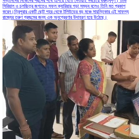
সন্তানদের নিজেদের পছন্দের পথে এগিয়ে যেতে দেওয়াই সবচেয়ে গুরুত্বপূর্ণ। টিভি
সিরিয়াল ও চলচ্চিত্র জগতেও সফল ক্যারিয়ার গড়া সম্ভব বলেও তিনি মত প্রকাশ
করেন।ত্রিপুরার একটি ছোট শহর থেকে টলিউডের বড় মঞ্চে সায়ন্তিকার এই সাফল্য
রাজ্যের তরুণ প্রজন্মের জন্য এক অনুপ্রেরণার উদাহরণ হয়ে উঠেছে।