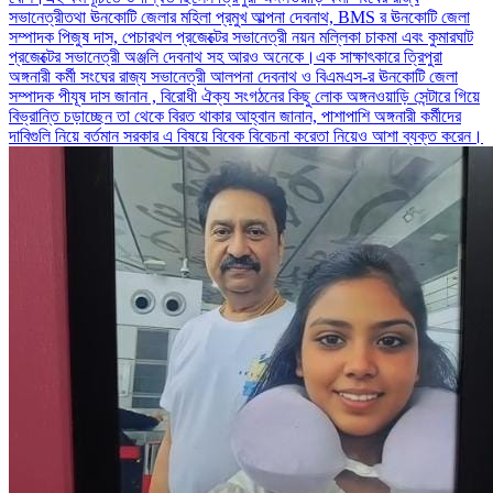
সভানেত্রীতথা ঊনকোটি জেলার মহিলা প্রমুখ আল্পনা দেবনাথ, BMS র ঊনকোটি জেলা
সম্পাদক পিজুষ দাস, পেচারথল প্রজেক্টের সভানেত্রী নয়ন মল্লিকা চাকমা এবং কুমারঘাট
প্রজেক্টের সভানেত্রী অঞ্জলি দেবনাথ সহ আরও অনেকে।এক সাক্ষাৎকারে ত্রিপুরা
অঙ্গনারী কর্মী সংঘের রাজ্য সভানেত্রী আলপনা দেবনাথ ও বিএমএস-র ঊনকোটি জেলা
সম্পাদক পীযূষ দাস জানান , বিরোধী ঐক্য সংগঠনের কিছু লোক অঙ্গনওয়াড়ি সেন্টারে গিয়ে
বিভ্রান্তি চড়াচ্ছেন তা থেকে বিরত থাকার আহ্বান জানান, পাশাপাশি অঙ্গনারী কর্মীদের
দাবিগুলি নিয়ে বর্তমান সরকার এ বিষয়ে বিবেক বিবেচনা করেতা নিয়েও আশা ব্যক্ত করেন।