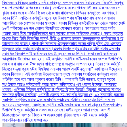
বিধানসভার বিভিন্ন এলাকায় দলীয় কার্যক্রম সম্পন্ন করলেন বিধায়ক তথা বিজেপি ত্রিপুরা
প্রদেশ সভাপতি অভিষেক দেবরায়। সংগঠনকে আরও শক্তিশালী করা এবং জনসংযোগ
বৃদ্ধি করার লক্ষ্যে এদিন বিকেল থেকে ধারাবাহিকভাবে বিভিন্ন কর্মসূচিতে অংশগ্রহণ
করেন তিনি।এদিনের কর্মসূচির সূচনা হয় বিকাল প্রায় ৪টায় দাতারাম বাজার এলাকায়
আয়োজিত এক যোগদান সভার মাধ্যমে। সভায় বিভিন্ন রাজনৈতিক দল থেকে আগত মোট
১৬টি পরিবারের ৬৭ জন ভোটার বিজেপিতে যোগদান করেন। নবাগতদের হাতে দলীয়
পতাকা তুলে দিয়ে আনুষ্ঠানিকভাবে দলে স্বাগত জানান অভিষেক দেবরায়। সভায় বক্তব্য
রাখতে গিয়ে তিনি বিজেপির আদর্শ, নীতি ও রাজ্যের চলমান উন্নয়নমূলক কার্যক্রমের উপর
আলোকপাত করেন। পাশাপাশি সকলকে ঐক্যবদ্ধভাবে দলের শক্তি বৃদ্ধি এবং এলাকার
উন্নয়নে কাজ করার আহ্বান জানান।এরপর বিকাল প্রায় ৫টায় জোয়ালি খামার এলাকায়
নবনির্মিত বিজেপি পার্টি কার্যালয়ের শুভ উদ্বোধন করেন তিনি। ফিতা কেটে কার্যালয়ের
আনুষ্ঠানিক উদ্বোধন করা হয়। এই অনুষ্ঠানে স্থানীয় কর্মী-সমর্থকদের ব্যাপক উপস্থিতি
লক্ষ্য করা যায় এবং উৎসবমুখর পরিবেশে পুরো অনুষ্ঠান সম্পন্ন হয়।দিনের শেষ কর্মসূচি
হিসেবে সন্ধ্যা প্রায় ৬টায় সিমসিমা এলাকায় আরও একটি নতুন পার্টি কার্যালয়ের উদ্বোধন
করেন বিধায়ক। এই কার্যালয় উদ্বোধনের মাধ্যমে এলাকায় সংগঠনের কার্যক্রম আরও
গতিশীল হবে বলে আশা প্রকাশ করেন তিনি। পাশাপাশি তিনি জানান, তৃণমূল স্তরে
সংগঠনকে আরও শক্তিশালী করার লক্ষ্যে ভবিষ্যতেও এই ধরনের উদ্যোগ অব্যাহত
থাকবে।এদিনের বিভিন্ন কর্মসূচিতে উপস্থিত ছিলেন বিজেপি ত্রিপুরা প্রদেশের সাধারণ
সম্পাদক রথীন্দ্র জমাতিয়া, গোমতী জেলার সহ-সভাপতি উত্তম দে, ৩২ মাতাবাড়ি মন্ডলের
সভাপতি বিশ্বজিৎ মারাক এবং মাতাবাড়ি পঞ্চায়েত সমিতির চেয়ারম্যান শিল্পী দাস সহ
অন্যান্য নেতৃত্ববৃন্দ। এছাড়াও স্থানীয় কর্মী-সমর্থক এবং সাধারণ মানুষের উল্লেখযোগ্য
উপস্থিতি পুরো কর্মসূচিকে সফল করে তোলে।দলীয় সূত্রে জানা গেছে, আগামী
দিনগুলোতেও সংগঠন বিস্তার ও জনসংযোগ বৃদ্ধির লক্ষ্যে এই ধরনের কর্মসূচি
ধারাবাহিকভাবে চালিয়ে যাওয়া হবে।