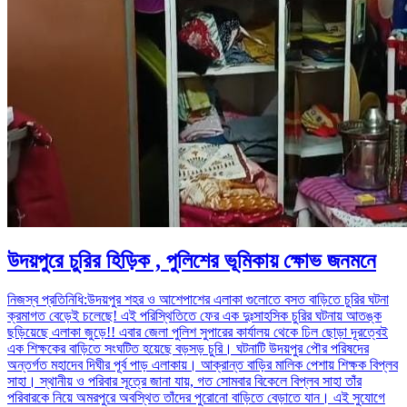
উদয়পুরে চুরির হিড়িক , পুলিশের ভূমিকায় ক্ষোভ জনমনে
নিজস্ব প্রতিনিধি:উদয়পুর শহর ও আশেপাশের এলাকা গুলোতে বসত বাড়িতে চুরির ঘটনা
ক্রমাগত বেড়েই চলেছে! এই পরিস্থিতিতে ফের এক দুঃসাহসিক চুরির ঘটনায় আতঙ্ক
ছড়িয়েছে এলাকা জুড়ে!! এবার জেলা পুলিশ সুপারের কার্যালয় থেকে ঢিল ছোড়া দূরত্বেই
এক শিক্ষকের বাড়িতে সংঘটিত হয়েছে বড়সড় চুরি। ঘটনাটি উদয়পুর পৌর পরিষদের
অন্তর্গত মহাদেব দিঘীর পূর্ব পাড় এলাকায়। আক্রান্ত বাড়ির মালিক পেশায় শিক্ষক বিপ্লব
সাহা। স্থানীয় ও পরিবার সূত্রে জানা যায়, গত সোমবার বিকেলে বিপ্লব সাহা তাঁর
পরিবারকে নিয়ে অমরপুরে অবস্থিত তাঁদের পুরোনো বাড়িতে বেড়াতে যান। এই সুযোগে