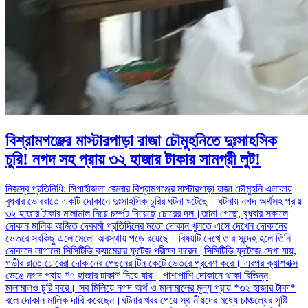
বিশ্রামগঞ্জের মাস্টারপাড়া রাজা চৌমুহনিতে দুঃসাহসিক
চুরি! নগদ সহ প্রায় ৩২ হাজার টাকার সামগ্রী লুট!
নিজস্ব প্রতিনিধি: সিপাহীজলা জেলার বিশ্রামগঞ্জের মাস্টারপাড়া রাজা চৌমুহনি এলাকায়
বুধবার ভোররাতে একটি দোকানে দুঃসাহসিক চুরির ঘটনা ঘটেছে। ঘটনায় নগদ অর্থসহ প্রায়
৩২ হাজার টাকার মালামাল নিয়ে চম্পট দিয়েছে চোরের দল।জানা গেছে, বুধবার সকালে
দোকান মালিক অজিত দেববর্মা প্রতিদিনের মতো দোকান খুলতে এসে দেখেন দোকানের
ভেতরে সবকিছু এলোমেলো অবস্থায় পড়ে রয়েছে। বিষয়টি দেখে তার সন্দেহ হলে তিনি
দোকানে লাগানো সিসিটিভি ক্যামেরার ফুটেজ পরীক্ষা করেন।সিসিটিভি ফুটেজে দেখা যায়,
গভীর রাতে চোরেরা দোকানের পেছনের টিন কেটে ভেতরে প্রবেশ করে। এরপর ক্যাশবাক্স
ভেঙে নগদ প্রায় *৭ হাজার টাকা* নিয়ে যায়। পাশাপাশি দোকানে থাকা বিভিন্ন
মালামালও চুরি করে। সব মিলিয়ে নগদ অর্থ ও মালামালের মূল্য প্রায় *৩২ হাজার টাকা*
বলে দোকান মালিক দাবি করেছেন।ঘটনার খবর পেয়ে স্থানীয়দের মধ্যে চাঞ্চল্যের সৃষ্টি