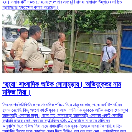
হয়। এলাকাবাসী দ্রুত চোরদের গ্রেপ্তার এবং চুরি যাওয়া মালামাল উদ্ধারের দাবিতে
প্রশাসনের হস্তক্ষেপ কামনা করেছেন।
'ভুয়ো' সাংবাদিক আটক সোনামুড়ায়। অভিযুক্তের নাম
মফিজ মিয়া।
নিজস্ব প্রতিনিধি:নিজেকে সাংবাদিক পরিচয় দিয়ে মানুষের কাছ থেকে অর্থ উপার্জনের
ধান্দায় নেমেছি কিছু অংশে বখাটে যুবক। আজ এমনি এক যুবককে আটক করলো সোনামুড়া
তামশাবাড়ি এলাকার মানুষ। জানা যায় সোনামোড়া তামসাবাড়ি এলাকায় একটি বেকারির
ফ্যাক্টরি রয়েছে সেই বেকারের ফ্যাক্টরিতে হঠাৎ এই কাউকে না জানে মালিকের
অনুপস্থিতিতে মফিজ মিয়া নামে রাঙ্গামাটিরা এক যুবক নিজেকে সাংবাদিক পরিচয় দিয়ে
ফ্যাক্টরির ভিতরে ঢুকে মোবাইল ফোন দিয়ে ভিডিও করা শুরু করে দেয়। কর্মচারীদের বলে