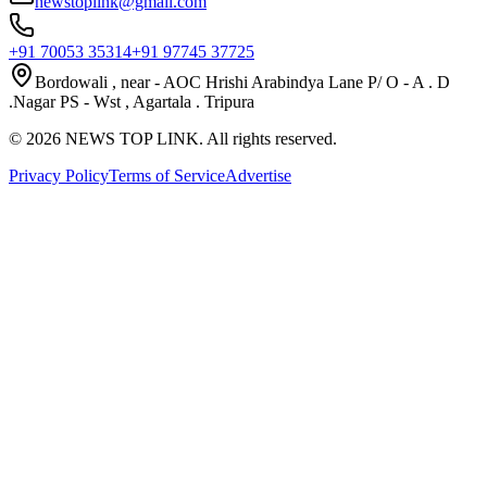
newstoplink@gmail.com
+91 70053 35314
+91 97745 37725
Bordowali , near - AOC Hrishi Arabindya Lane P/ O - A . D
.Nagar PS - Wst , Agartala . Tripura
©
2026
NEWS TOP LINK. All rights reserved.
Privacy Policy
Terms of Service
Advertise