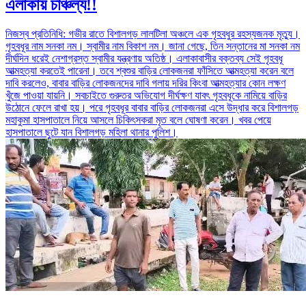
এলাকায় চাঞ্চল্য!!
নিজস্ব প্রতিনিধি: গভীর রাতে বিশালগড় লালটিলা অঞ্চলে এক গৃহবধুর রহস্যজনক মৃত্যু।
গৃহবধূর নাম সনকা নম। স্বামীর নাম বিকাশ নম। জানা গেছে, তিন সন্তানের মা সনকা নম
দীর্ঘদিন ধরেই নেশাগ্রস্ত স্বামীর যন্ত্রণায় অতিষ্ঠ। এলাকাবাসীর বক্তব্য সেই গৃহবধূ
আত্মহত্যা করতেই পারেনা। তবে শ্বশুর বাড়ির লোকজনরা ফাঁসিতে আত্মহত্যা করেন বলে
দাবি করলেও, বাবার বাড়ির লোকজনদের দাবি গলায় দরির কিংবা আত্মহত্যার কোন লক্ষণ
খুঁজে পাওয়া যায়নি। সবচাইতে গুরুতর অভিযোগ দীর্ঘক্ষণ যাবৎ গৃহবধূকে নামিয়ে বাড়ির
উঠোনে ফেলে রাখা হয়। পরে গৃহবধূর বাবার বাড়ির লোকজনরা এসে উদ্ধার করে বিশালগড়
মহাকুমা হাসপাতালে নিয়ে আসলে চিকিৎসকরা মৃত বলে ঘোষণা করেন। খবর পেয়ে
হাসপাতালে ছুটে যান বিশালগড় মহিলা থানার পুলিশ।