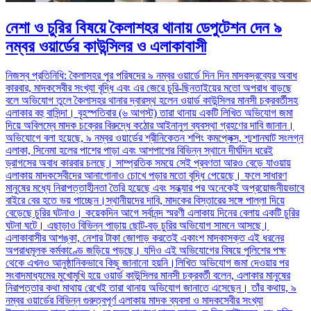
নেশা ও চুরির বিষয়ে কৈলাশহর থানায় ডেপুটেশন দেন ৯
নম্বর ওয়ার্ডের কাউন্সিলর ও এলাকাবাসী
নিজস্ব প্রতিনিধি: কৈলাসহর পুর পরিষদের ৯ নম্বর ওয়ার্ডে দিন দিন মাদকদ্রব্যের অবাধ
কারবার, মাদকসেবীর সংখ্যা বৃদ্ধি এবং এর জেরে চুরি-ছিনতাইয়ের মতো অপরাধ বাড়ছে
বলে অভিযোগ তুলে কৈলাসহর থানার দ্বারস্থ হলেন ওয়ার্ড কাউন্সিলর মানসী চক্রবর্তীসহ
এলাকার বহু বাসিন্দা। বৃহস্পতিবার (৬ আগস্ট) তারা থানায় একটি লিখিত অভিযোগ জমা
দিয়ে অবিলম্বে মাদক চক্রের বিরুদ্ধে কঠোর আইনানুগ ব্যবস্থা গ্রহণের দাবি জানান।
অভিযোগে বলা হয়েছে, ৯ নম্বর ওয়ার্ডের শ্রীনিকেতন শপিং কমপ্লেক্স, শ্মশানঘাট সংলগ্ন
এলাকা, সিনেমা হলের পাশের পাড়া এবং আশপাশের বিভিন্ন স্থানে দীর্ঘদিন ধরেই
ড্রাগসের অবাধ কারবার চলছে। সাম্প্রতিক সময়ে সেই প্রবণতা আরও বেড়ে যাওয়ায়
এলাকায় মাদকসেবীদের আনাগোনাও চোখে পড়ার মতো বৃদ্ধি পেয়েছে। ফলে সাধারণ
মানুষের মধ্যে নিরাপত্তাহীনতা তৈরি হয়েছে এবং সন্ধ্যার পর অনেকেই অপ্রয়োজনীয়ভাবে
বাইরে বের হতে ভয় পাচ্ছেন।স্থানীয়দের দাবি, মাদকের বিস্তারের সঙ্গে পাল্লা দিয়ে
বেড়েছে চুরির ঘটনাও। কয়েকদিন আগে সর্বানন্দ স্মরণী এলাকায় দিনের বেলায় একটি চুরির
ঘটনা ঘটে। এছাড়াও বিভিন্ন পাড়ায় ছোট-বড় চুরির অভিযোগ সামনে আসছে।
এলাকাবাসীর আশঙ্কা, নেশার টাকা জোগাড় করতেই একাংশ মাদকাসক্ত এই ধরনের
অপরাধমূলক কর্মকাণ্ডে জড়িয়ে পড়ছে। যদিও এই অভিযোগের বিষয়ে পুলিশের পক্ষ
থেকে এখনও আনুষ্ঠানিকভাবে কিছু জানানো হয়নি।লিখিত অভিযোগ জমা দেওয়ার পর
সংবাদমাধ্যমের মুখোমুখি হয়ে ওয়ার্ড কাউন্সিলর মানসী চক্রবর্তী বলেন, এলাকার মানুষের
নিরাপত্তার কথা মাথায় রেখেই তারা থানায় অভিযোগ জানাতে এসেছেন। তাঁর কথায়, ৯
নম্বর ওয়ার্ডের বিভিন্ন গুরুত্বপূর্ণ এলাকায় মাদক ব্যবসা ও মাদকসেবীর সংখ্যা