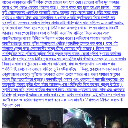
রাতের অন্ধকারে বাড়িটি ফাঁকা পেয়ে চোরের দল হানা দেয়।চোরেরা বাড়ির মূল দরজার
তালা ও হুক ভেঙে ভেতরে প্রবেশ করে। এরপর বসত ঘরে ঢুকে তাণ্ডব চালায়। ঘরের
দুটি গোদ্রেজসহ একাধিক আলমারি ভেঙে তছনছ করে ফেলে তারা। চুরির সময় নগদ
প্রায় ৫০ হাজার টাকা এবং আনুমানিক ৪ থেকে ৫ ভরি স্বর্ণালংকার নিয়ে চম্পট দেয়
দুষ্কৃতীরা।মঙ্গলবার সকালে বিপ্লব সাহার ভাই পার্থপ্রতিম সাহা বাড়িতে এসে এই ভয়াবহ
দৃশ্য দেখে স্তম্ভিত হয়ে পড়েন। তিনি দ্রুত অমরপুরে থাকা বিপ্লব সাহাকে বিষয়টি
জানান। খবর পেয়ে বিপ্লব সাহা তড়িঘড়ি করে নিজ বাড়িতে ফিরে আসেন এবং
রাধাকিশোরপুর থানায় লিখিত অভিযোগ দায়ের করেন।অভিযোগ পাওয়ার পরপরই
রাধাকিশোরপুর থানার পুলিশ ঘটনাস্থলে পৌঁছে প্রাথমিক তদন্ত শুরু করে। তবে এই
ঘটনাকে কেন্দ্র করে এলাকাবাসীর মধ্যে তীব্র ক্ষোভের সৃষ্টি হয়েছে। বিশেষ করে
পার্থপ্রতিম সাহা পুলিশের ভূমিকা নিয়ে প্রশ্ন তুলে বলেন, জেলা পুলিশ সুপারের কার্যালয়
থেকে মাত্র প্রায় ১০০ মিটার দূরত্বে এমন দুঃসাহসিক চুরি কীভাবে সম্ভব, তা ভেবে দেখার
বিষয়।এলাকার বাসিন্দাদের একাংশের অভিযোগ, রাধাকিশোরপুর থানা এলাকায় প্রায়
প্রতিদিনই কোনো না কোনো বাড়িতে চুরির ঘটনা ঘটছে। কিন্তু চোরদের শনাক্তকরণ বা
গ্রেফতারের ক্ষেত্রে পুলিশের তৎপরতা তেমন চোখে পড়ছে না। ফলে সাধারণ মানুষের
মধ্যে নিরাপত্তাহীনতা বাড়ছে।ঘনবসতিপূর্ণ এলাকা এবং গুরুত্বপূর্ণ সরকারি দপ্তরের এত
কাছাকাছি বারবার চুরির ঘটনা ঘটায় আইনশৃঙ্খলা পরিস্থিতি নিয়ে বড়সড় প্রশ্ন উঠেছে।
স্থানীয়দের দাবি, দ্রুত কার্যকর পদক্ষেপ নিয়ে চোরদের গ্রেফতার করা হোক এবং এলাকায়
নিরাপত্তা ব্যবস্থা আরও জোরদার করা হোক।এখন দেখার বিষয়, এই ঘটনার পর প্রশাসন
কতটা দ্রুত ও কঠোর পদক্ষেপ গ্রহণ করে এবং এলাকাবাসীর নিরাপত্তা নিশ্চিত করতে কী
উদ্যোগ নেয়।