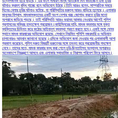
উদ্বেগজনক হারে বাড়ছে। এর ফলে সাধারণ মানুষ আতঙ্কে দিন কাটাচ্ছেন এবং চুরির
ঘটনাও ক্রমশ বৃদ্ধি পাচ্ছে বলে অভিযোগ উঠছে।তিনি আরও বলেন, সাম্প্রতিক সময়ে
দিনের বেলায় চুরির ঘটনাও ঘটেছে, যা পরিস্থিতির গুরুত্ব আরও বাড়িয়ে তুলেছে। এলাকার
মানুষের বিশ্বাস, মাদকাসক্তদের একটি অংশ নেশার খরচ জোগাড় করতে চুরির মতো
অপরাধে জড়িয়ে পড়ছে। তাই পরিস্থিতি আরও ভয়াবহ আকার নেওয়ার আগেই পুলিশ
প্রশাসনের সক্রিয় হস্তক্ষেপ প্রয়োজন।কাউন্সিলরের দাবি, মাদক ব্যবসার সঙ্গে যুক্ত
ব্যক্তিদের চিহ্নিত করে কঠোর আইনানুগ ব্যবস্থা গ্রহণ করতে হবে। একই সঙ্গে যেসব
স্থানে মাদক কারবারের অভিযোগ রয়েছে, সেখানে নিয়মিত পুলিশি নজরদারি ও অভিযান
চালানোরও আহ্বান জানানো হয়েছে।এদিকে অভিযোগ জমা দেওয়ার পর এলাকাবাসী আশা
প্রকাশ করেছেন, পুলিশ দ্রুত বিষয়টি গুরুত্বের সঙ্গে তদন্ত করে প্রয়োজনীয় পদক্ষেপ
নেবে। তাদের মতে, মাদক কারবার বন্ধ করা গেলে চুরি-ছিনতাইসহ অন্যান্য অপরাধও
অনেকাংশে নিয়ন্ত্রণে আসবে এবং এলাকায় স্বাভাবিক ও নিরাপদ পরিবেশ ফিরে আসবে।