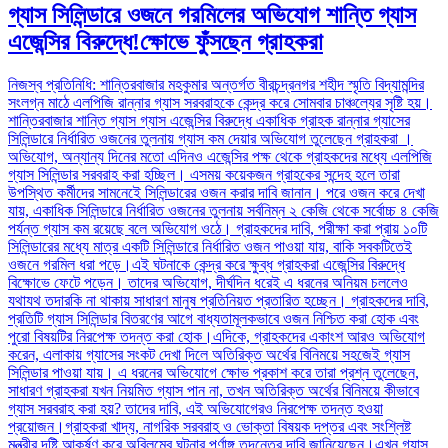
গ্যাস সিলিন্ডারে ওজনে গরমিলের অভিযোগ শান্তি গ্যাস
এজেন্সির বিরুদ্ধে!ক্ষোভে ফুঁসছেন গ্রাহকরা
নিজস্ব প্রতিনিধি: শান্তিরবাজার মহকুমার অন্তর্গত বীরচন্দ্রনগর শহীদ স্মৃতি বিদ্যামন্দির
সংলগ্ন মাঠে এলপিজি রান্নার গ্যাস সরবরাহকে কেন্দ্র করে সোমবার চাঞ্চল্যের সৃষ্টি হয়।
শান্তিরবাজার শান্তি গ্যাস গ্যাস এজেন্সির বিরুদ্ধে একাধিক গ্রাহক রান্নার গ্যাসের
সিলিন্ডারে নির্ধারিত ওজনের তুলনায় গ্যাস কম দেয়ার অভিযোগ তুলেছেন গ্রাহকরা ।
অভিযোগ, অন্যান্য দিনের মতো এদিনও এজেন্সির পক্ষ থেকে গ্রাহকদের মধ্যে এলপিজি
গ্যাস সিলিন্ডার সরবরাহ করা হচ্ছিল। এসময় কয়েকজন গ্রাহকের সন্দেহ হলে তারা
উপস্থিত কর্মীদের সামনেইে সিলিন্ডারের ওজন করার দাবি জানান। পরে ওজন করে দেখা
যায়, একাধিক সিলিন্ডারে নির্ধারিত ওজনের তুলনায় সর্বনিম্ন ২ কেজি থেকে সর্বোচ্চ ৪ কেজি
পর্যন্ত গ্যাস কম রয়েছে বলে অভিযোগ ওঠে। গ্রাহকদের দাবি, পরীক্ষা করা প্রায় ১০টি
সিলিন্ডারের মধ্যে মাত্র একটি সিলিন্ডারে নির্ধারিত ওজন পাওয়া যায়, বাকি সবকটিতেই
ওজনে গরমিল ধরা পড়ে।এই ঘটনাকে কেন্দ্র করে ক্ষুব্ধ গ্রাহকরা এজেন্সির বিরুদ্ধে
বিক্ষোভে ফেটে পড়েন। তাদের অভিযোগ, দীর্ঘদিন ধরেই এ ধরনের অনিয়ম চললেও
যথাযথ তদারকি না থাকায় সাধারণ মানুষ প্রতিনিয়ত প্রতারিত হচ্ছেন। গ্রাহকদের দাবি,
প্রতিটি গ্যাস সিলিন্ডার বিতরণের আগে বাধ্যতামূলকভাবে ওজন নিশ্চিত করা হোক এবং
পুরো বিষয়টির নিরপেক্ষ তদন্ত করা হোক।এদিকে, গ্রাহকদের একাংশ আরও অভিযোগ
করেন, এলাকায় গ্যাসের সংকট দেখা দিলে অতিরিক্ত অর্থের বিনিময়ে সহজেই গ্যাস
সিলিন্ডার পাওয়া যায়। এ ধরনের অভিযোগে ক্ষোভ প্রকাশ করে তারা প্রশ্ন তুলেছেন,
সাধারণ গ্রাহকরা যখন নিয়মিত গ্যাস পান না, তখন অতিরিক্ত অর্থের বিনিময়ে কীভাবে
গ্যাস সরবরাহ করা হয়? তাদের দাবি, এই অভিযোগেরও নিরপেক্ষ তদন্ত হওয়া
প্রয়োজন।গ্রাহকরা খাদ্য, নাগরিক সরবরাহ ও ভোক্তা বিষয়ক দপ্তর এবং সংশ্লিষ্ট
মন্ত্রীর দৃষ্টি আকর্ষণ করে অবিলম্বে ঘটনার পূর্ণাঙ্গ তদন্তের দাবি জানিয়েছেন।এখন গ্যাস