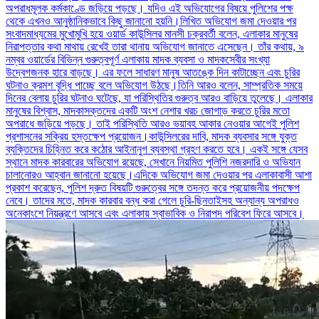
অপরাধমূলক কর্মকাণ্ডে জড়িয়ে পড়ছে। যদিও এই অভিযোগের বিষয়ে পুলিশের পক্ষ
থেকে এখনও আনুষ্ঠানিকভাবে কিছু জানানো হয়নি।লিখিত অভিযোগ জমা দেওয়ার পর
সংবাদমাধ্যমের মুখোমুখি হয়ে ওয়ার্ড কাউন্সিলর মানসী চক্রবর্তী বলেন, এলাকার মানুষের
নিরাপত্তার কথা মাথায় রেখেই তারা থানায় অভিযোগ জানাতে এসেছেন। তাঁর কথায়, ৯
নম্বর ওয়ার্ডের বিভিন্ন গুরুত্বপূর্ণ এলাকায় মাদক ব্যবসা ও মাদকসেবীর সংখ্যা
উদ্বেগজনক হারে বাড়ছে। এর ফলে সাধারণ মানুষ আতঙ্কে দিন কাটাচ্ছেন এবং চুরির
ঘটনাও ক্রমশ বৃদ্ধি পাচ্ছে বলে অভিযোগ উঠছে।তিনি আরও বলেন, সাম্প্রতিক সময়ে
দিনের বেলায় চুরির ঘটনাও ঘটেছে, যা পরিস্থিতির গুরুত্ব আরও বাড়িয়ে তুলেছে। এলাকার
মানুষের বিশ্বাস, মাদকাসক্তদের একটি অংশ নেশার খরচ জোগাড় করতে চুরির মতো
অপরাধে জড়িয়ে পড়ছে। তাই পরিস্থিতি আরও ভয়াবহ আকার নেওয়ার আগেই পুলিশ
প্রশাসনের সক্রিয় হস্তক্ষেপ প্রয়োজন।কাউন্সিলরের দাবি, মাদক ব্যবসার সঙ্গে যুক্ত
ব্যক্তিদের চিহ্নিত করে কঠোর আইনানুগ ব্যবস্থা গ্রহণ করতে হবে। একই সঙ্গে যেসব
স্থানে মাদক কারবারের অভিযোগ রয়েছে, সেখানে নিয়মিত পুলিশি নজরদারি ও অভিযান
চালানোরও আহ্বান জানানো হয়েছে।এদিকে অভিযোগ জমা দেওয়ার পর এলাকাবাসী আশা
প্রকাশ করেছেন, পুলিশ দ্রুত বিষয়টি গুরুত্বের সঙ্গে তদন্ত করে প্রয়োজনীয় পদক্ষেপ
নেবে। তাদের মতে, মাদক কারবার বন্ধ করা গেলে চুরি-ছিনতাইসহ অন্যান্য অপরাধও
অনেকাংশে নিয়ন্ত্রণে আসবে এবং এলাকায় স্বাভাবিক ও নিরাপদ পরিবেশ ফিরে আসবে।