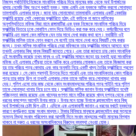
নিজস্ব প্রতিনিধি:নিজেকে সাংবাদিক পরিচয় দিয়ে মানুষের কাছ থেকে অর্থ উপার্জনের
ধান্দায় নেমেছি কিছু অংশে বখাটে যুবক। আজ এমনি এক যুবককে আটক করলো সোনামুড়া
তামশাবাড়ি এলাকার মানুষ। জানা যায় সোনামোড়া তামসাবাড়ি এলাকায় একটি বেকারির
ফ্যাক্টরি রয়েছে সেই বেকারের ফ্যাক্টরিতে হঠাৎ এই কাউকে না জানে মালিকের
অনুপস্থিতিতে মফিজ মিয়া নামে রাঙ্গামাটিরা এক যুবক নিজেকে সাংবাদিক পরিচয় দিয়ে
ফ্যাক্টরির ভিতরে ঢুকে মোবাইল ফোন দিয়ে ভিডিও করা শুরু করে দেয়। কর্মচারীদের বলে
ফ্যাক্টরি এত ময়লা কেন মালিকে যেন তার সাথে দেখা করার কথা বলে। যথারীতি ওই
ফ্যাক্টরির মালিক তাকে ফোন করলে সে বলেই তার সাথে দেখা করে বিষয়টি শেষ করার
জন্য। তখন মালিক সাংবাদিক পরিচয় দেয়া মফিজকে তার ফ্যাক্টরির সামনে আসতে বলে
তখনই এলাকার কিছু মানুষ বিষয়টি জানতে পেরে। এবং তারা জানতে চায় কোন সাংবাদিক
এই সংবাদটির করেছে তখন মানুষ ও ওই ফ্যাক্টরির সামনে জড়ো হয় যখনই ভুয়া সাংবাদিক
মফিজ ওই এলাকায় পৌঁছয়া তাকে আটক করে এলাকার লোকজন এবং তাকে জিজ্ঞাসা করা
হয় তার পরিচয় পত্র কোথায় এবং কার অনুমতি নিয়ে একটি খাদ্য তৈরির ফ্যাক্টরিতে প্রবেশ
করা হয়েছে। সে কোন প্রশ্নই উত্তর দিতে পারেনি এবং তার সাংবাদিকতার কোন পরিচয়
পত্র তার কাছে ছিল না তখনই এলাকার লোক তাকে আটক করে সোনামুড়া থানায় খবর
দেয়। পুলিশ এসো তার কাছ থেকে কোন সংবাদমাধ্যমের পরিচয় পত্র পাইনি পরে পুলিশ
তাকে সোনামুড়া থানায় নিয়ে চলে যায়। ফ্যাক্টরির মালিক জানান উনার ফ্যাক্টরিতে যথেষ্ট
পরিছন্নতা বজায় রয়েছে এবং খাদ্যের গুণগত মানে সঠিক রয়েছে খাদ্য দপ্তর থেকে কোন
ধরনের কমপ্লেন আসেনি উনার কাছে। উনার মনে হচ্ছে উনাকে ব্ল্যাকমেইল করে কিছু
অর্থ উপার্জনের চেষ্টা ছিল এটা। এদিকে এক এলাকাবাসী জানান এ ধরনের বখাটে যুবকদের
কারণে কলঙ্কিত হচ্ছে সংবাদ মাধ্যম। টাকার বিনিময়ে মানুষকে ব্ল্যাকমেইল করা সত্যকে
অসত্য মিথ্যা সংবাদ পরিবেশন করা আগামী দিনে সংবাদ মাধ্যমের প্রতি মানুষের বিশ্বাস
থাকবে না দ্রুত এ ধরনের অসংবাদিকদের বিরুদ্ধে ব্যবস্থা নেওয়া হোক।