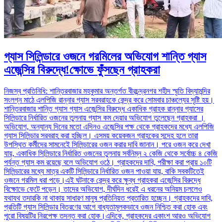
গ্যাস সিলিন্ডারে ওজনে গরমিলের অভিযোগ শান্তি গ্যাস
এজেন্সির বিরুদ্ধে!ক্ষোভে ফুঁসছেন গ্রাহকরা
নিজস্ব প্রতিনিধি: শান্তিরবাজার মহকুমার অন্তর্গত বীরচন্দ্রনগর শহীদ স্মৃতি বিদ্যামন্দির
সংলগ্ন মাঠে এলপিজি রান্নার গ্যাস সরবরাহকে কেন্দ্র করে সোমবার চাঞ্চল্যের সৃষ্টি হয়।
শান্তিরবাজার শান্তি গ্যাস গ্যাস এজেন্সির বিরুদ্ধে একাধিক গ্রাহক রান্নার গ্যাসের
সিলিন্ডারে নির্ধারিত ওজনের তুলনায় গ্যাস কম দেয়ার অভিযোগ তুলেছেন গ্রাহকরা ।
অভিযোগ, অন্যান্য দিনের মতো এদিনও এজেন্সির পক্ষ থেকে গ্রাহকদের মধ্যে এলপিজি
গ্যাস সিলিন্ডার সরবরাহ করা হচ্ছিল। এসময় কয়েকজন গ্রাহকের সন্দেহ হলে তারা
উপস্থিত কর্মীদের সামনেইে সিলিন্ডারের ওজন করার দাবি জানান। পরে ওজন করে দেখা
যায়, একাধিক সিলিন্ডারে নির্ধারিত ওজনের তুলনায় সর্বনিম্ন ২ কেজি থেকে সর্বোচ্চ ৪ কেজি
পর্যন্ত গ্যাস কম রয়েছে বলে অভিযোগ ওঠে। গ্রাহকদের দাবি, পরীক্ষা করা প্রায় ১০টি
সিলিন্ডারের মধ্যে মাত্র একটি সিলিন্ডারে নির্ধারিত ওজন পাওয়া যায়, বাকি সবকটিতেই
ওজনে গরমিল ধরা পড়ে।এই ঘটনাকে কেন্দ্র করে ক্ষুব্ধ গ্রাহকরা এজেন্সির বিরুদ্ধে
বিক্ষোভে ফেটে পড়েন। তাদের অভিযোগ, দীর্ঘদিন ধরেই এ ধরনের অনিয়ম চললেও
যথাযথ তদারকি না থাকায় সাধারণ মানুষ প্রতিনিয়ত প্রতারিত হচ্ছেন। গ্রাহকদের দাবি,
প্রতিটি গ্যাস সিলিন্ডার বিতরণের আগে বাধ্যতামূলকভাবে ওজন নিশ্চিত করা হোক এবং
পুরো বিষয়টির নিরপেক্ষ তদন্ত করা হোক।এদিকে, গ্রাহকদের একাংশ আরও অভিযোগ