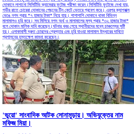
দোকানে লাগানো সিসিটিভি ক্যামেরার ফুটেজ পরীক্ষা করেন।সিসিটিভি ফুটেজে দেখা যায়,
গভীর রাতে চোরেরা দোকানের পেছনের টিন কেটে ভেতরে প্রবেশ করে। এরপর ক্যাশবাক্স
ভেঙে নগদ প্রায় *৭ হাজার টাকা* নিয়ে যায়। পাশাপাশি দোকানে থাকা বিভিন্ন
মালামালও চুরি করে। সব মিলিয়ে নগদ অর্থ ও মালামালের মূল্য প্রায় *৩২ হাজার টাকা*
বলে দোকান মালিক দাবি করেছেন।ঘটনার খবর পেয়ে স্থানীয়দের মধ্যে চাঞ্চল্যের সৃষ্টি
হয়। এলাকাবাসী দ্রুত চোরদের গ্রেপ্তার এবং চুরি যাওয়া মালামাল উদ্ধারের দাবিতে
প্রশাসনের হস্তক্ষেপ কামনা করেছেন।
'ভুয়ো' সাংবাদিক আটক সোনামুড়ায়। অভিযুক্তের নাম
মফিজ মিয়া।