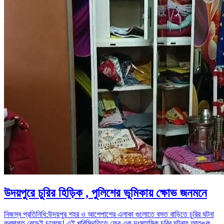
উদয়পুরে চুরির হিড়িক , পুলিশের ভূমিকায় ক্ষোভ জনমনে
নিজস্ব প্রতিনিধি:উদয়পুর শহর ও আশেপাশের এলাকা গুলোতে বসত বাড়িতে চুরির ঘটনা
ক্রমাগত বেড়েই চলেছে! এই পরিস্থিতিতে ফের এক দুঃসাহসিক চুরির ঘটনায় আতঙ্ক