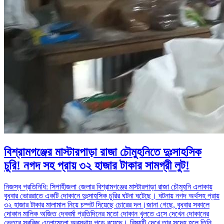
বিশ্রামগঞ্জের মাস্টারপাড়া রাজা চৌমুহনিতে দুঃসাহসিক
চুরি! নগদ সহ প্রায় ৩২ হাজার টাকার সামগ্রী লুট!
নিজস্ব প্রতিনিধি: সিপাহীজলা জেলার বিশ্রামগঞ্জের মাস্টারপাড়া রাজা চৌমুহনি এলাকায়
বুধবার ভোররাতে একটি দোকানে দুঃসাহসিক চুরির ঘটনা ঘটেছে। ঘটনায় নগদ অর্থসহ প্রায়
৩২ হাজার টাকার মালামাল নিয়ে চম্পট দিয়েছে চোরের দল।জানা গেছে, বুধবার সকালে
দোকান মালিক অজিত দেববর্মা প্রতিদিনের মতো দোকান খুলতে এসে দেখেন দোকানের
ভেতরে সবকিছু এলোমেলো অবস্থায় পড়ে রয়েছে। বিষয়টি দেখে তার সন্দেহ হলে তিনি