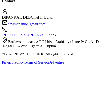
Contact
DIPANKAR DEB
Chief In Editor
newstoplink@gmail.com
+91 70053 35314
+91 97745 37725
Bordowali , near - AOC Hrishi Arabindya Lane P/ O - A . D
.Nagar PS - Wst , Agartala . Tripura
©
2026
NEWS TOP LINK. All rights reserved.
Privacy Policy
Terms of Service
Advertise