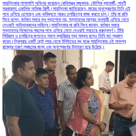
সায়ন্তিকার পাশাপাশি অভিনয় করেছেন বোধিসত্ত্ব মজুমদার, কৌশিক ব্যানার্জী, লাবণী
সরকারসহ একাধিক অভিজ্ঞ শিল্পী।সায়ন্তিকা জানিয়েছেন, মায়ের অনুপ্রেরণায় তিনি এই
পথে এগিয়ে এসেছেন এবং ভবিষ্যতে আরও চলচ্চিত্রে কাজ করতে চান। তাঁর মা রাখি
সিংহ বলেন, বর্তমান সময়ে শুধু পড়াশোনা নয়, সন্তানদের আগ্রহ অনুযায়ী এগিয়ে যেতে
দেওয়াই অভিভাবকদের দায়িত্ব।সায়ন্তিকার মা রাখি সিংহ জানান, বর্তমান সময়ে
সন্তানদের নিজেদের পছন্দের পথে এগিয়ে যেতে দেওয়াই সবচেয়ে গুরুত্বপূর্ণ। টিভি
সিরিয়াল ও চলচ্চিত্র জগতেও সফল ক্যারিয়ার গড়া সম্ভব বলেও তিনি মত প্রকাশ
করেন।ত্রিপুরার একটি ছোট শহর থেকে টলিউডের বড় মঞ্চে সায়ন্তিকার এই সাফল্য
রাজ্যের তরুণ প্রজন্মের জন্য এক অনুপ্রেরণার উদাহরণ হয়ে উঠেছে।