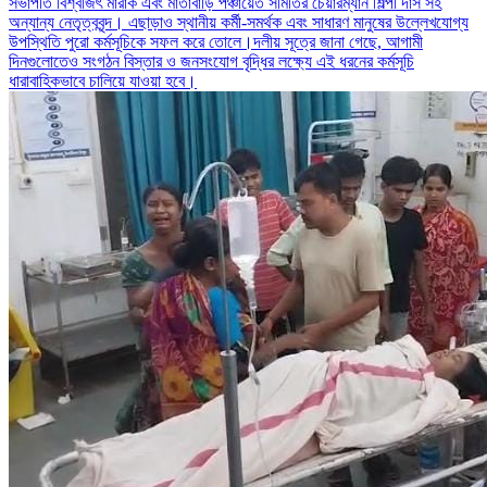
সভাপতি বিশ্বজিৎ মারাক এবং মাতাবাড়ি পঞ্চায়েত সমিতির চেয়ারম্যান শিল্পী দাস সহ
অন্যান্য নেতৃত্ববৃন্দ। এছাড়াও স্থানীয় কর্মী-সমর্থক এবং সাধারণ মানুষের উল্লেখযোগ্য
উপস্থিতি পুরো কর্মসূচিকে সফল করে তোলে।দলীয় সূত্রে জানা গেছে, আগামী
দিনগুলোতেও সংগঠন বিস্তার ও জনসংযোগ বৃদ্ধির লক্ষ্যে এই ধরনের কর্মসূচি
ধারাবাহিকভাবে চালিয়ে যাওয়া হবে।