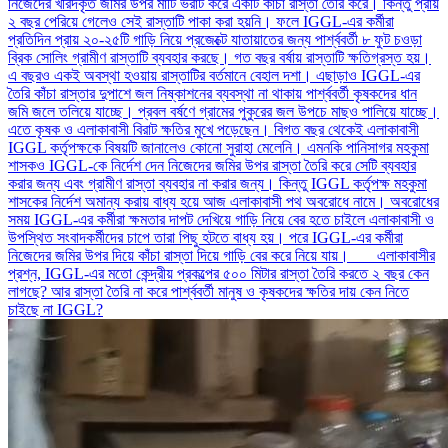
নিজেদের খরিদকৃত জমির উপর মাটি ভরাট করে একটি কাঁচা রাস্তা তৈরি করে। কিন্তু প্রায়
২ বছর পেরিয়ে গেলেও সেই রাস্তাটি পাকা করা হয়নি। ফলে IGGL-এর কর্মীরা
প্রতিদিন প্রায় ২০-২৫টি গাড়ি নিয়ে প্রজেক্টে যাতায়াতের জন্য পার্শ্ববর্তী ৮ ফুট চওড়া
ব্রিক সোলিং গ্রামীণ রাস্তাটি ব্যবহার করছে। গত বছর বর্ষায় রাস্তাটি ক্ষতিগ্রস্ত হয়।
এ বছরও একই অবস্থা হওয়ায় রাস্তাটির বর্তমানে বেহাল দশা। এছাড়াও IGGL-এর
তৈরি কাঁচা রাস্তার দুপাশে জল নিষ্কাশনের ব্যবস্থা না থাকায় পার্শ্ববর্তী কৃষকদের ধান
জমি জলে তলিয়ে যাচ্ছে। প্রবল বর্ষণে গ্রামের পুকুরের জল উপচে মাছও পালিয়ে যাচ্ছে।
এতে কৃষক ও এলাকাবাসী বিরাট ক্ষতির মুখে পড়েছেন। বিগত বছর থেকেই এলাকাবাসী
IGGL কর্তৃপক্ষকে বিষয়টি জানালেও কোনো সুরাহা মেলেনি। এমনকি পানিসাগর মহকুমা
শাসকও IGGL-কে নির্দেশ দেন নিজেদের জমির উপর রাস্তা তৈরি করে সেটি ব্যবহার
করার জন্য এবং গ্রামীণ রাস্তা ব্যবহার না করার জন্য। কিন্তু IGGL কর্তৃপক্ষ মহকুমা
শাসকের নির্দেশ অমান্য করায় বাধ্য হয়ে আজ এলাকাবাসী পথ অবরোধে নামে। অবরোধের
সময় IGGL-এর কর্মীরা ক্ষমতার দাপট দেখিয়ে গাড়ি নিয়ে বের হতে চাইলে এলাকাবাসী ও
উপস্থিত সংবাদকর্মীদের চাপে তারা পিছু হটতে বাধ্য হয়। পরে IGGL-এর কর্মীরা
নিজেদের জমির উপর দিয়ে কাঁচা রাস্তা দিয়ে গাড়ি বের করে নিয়ে যায়। এলাকাবাসীর
প্রশ্ন, IGGL-এর মতো কেন্দ্রীয় প্রকল্পের ৫০০ মিটার রাস্তা তৈরি করতে ২ বছর কেন
লাগছে? আর রাস্তা তৈরি না করে পার্শ্ববর্তী মানুষ ও কৃষকদের ক্ষতির দায় কেন নিতে
চাইছে না IGGL?