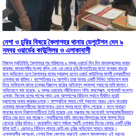
নেশা ও চুরির বিষয়ে কৈলাশহর থানায় ডেপুটেশন দেন ৯
নম্বর ওয়ার্ডের কাউন্সিলর ও এলাকাবাসী
নিজস্ব প্রতিনিধি: কৈলাসহর পুর পরিষদের ৯ নম্বর ওয়ার্ডে দিন দিন মাদকদ্রব্যের অবাধ
কারবার, মাদকসেবীর সংখ্যা বৃদ্ধি এবং এর জেরে চুরি-ছিনতাইয়ের মতো অপরাধ বাড়ছে
বলে অভিযোগ তুলে কৈলাসহর থানার দ্বারস্থ হলেন ওয়ার্ড কাউন্সিলর মানসী চক্রবর্তীসহ
এলাকার বহু বাসিন্দা। বৃহস্পতিবার (৬ আগস্ট) তারা থানায় একটি লিখিত অভিযোগ জমা
দিয়ে অবিলম্বে মাদক চক্রের বিরুদ্ধে কঠোর আইনানুগ ব্যবস্থা গ্রহণের দাবি জানান।
অভিযোগে বলা হয়েছে, ৯ নম্বর ওয়ার্ডের শ্রীনিকেতন শপিং কমপ্লেক্স, শ্মশানঘাট সংলগ্ন
এলাকা, সিনেমা হলের পাশের পাড়া এবং আশপাশের বিভিন্ন স্থানে দীর্ঘদিন ধরেই
ড্রাগসের অবাধ কারবার চলছে। সাম্প্রতিক সময়ে সেই প্রবণতা আরও বেড়ে যাওয়ায়
এলাকায় মাদকসেবীদের আনাগোনাও চোখে পড়ার মতো বৃদ্ধি পেয়েছে। ফলে সাধারণ
মানুষের মধ্যে নিরাপত্তাহীনতা তৈরি হয়েছে এবং সন্ধ্যার পর অনেকেই অপ্রয়োজনীয়ভাবে
বাইরে বের হতে ভয় পাচ্ছেন।স্থানীয়দের দাবি, মাদকের বিস্তারের সঙ্গে পাল্লা দিয়ে
বেড়েছে চুরির ঘটনাও। কয়েকদিন আগে সর্বানন্দ স্মরণী এলাকায় দিনের বেলায় একটি চুরির
ঘটনা ঘটে। এছাড়াও বিভিন্ন পাড়ায় ছোট-বড় চুরির অভিযোগ সামনে আসছে।
এলাকাবাসীর আশঙ্কা, নেশার টাকা জোগাড় করতেই একাংশ মাদকাসক্ত এই ধরনের