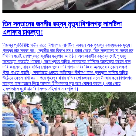
তিন সন্তানের জননীর রহস্য মৃত্যু!বিশালগড় লালটিলা
এলাকায় চাঞ্চল্য!!
নিজস্ব প্রতিনিধি: গভীর রাতে বিশালগড় লালটিলা অঞ্চলে এক গৃহবধুর রহস্যজনক মৃত্যু।
গৃহবধূর নাম সনকা নম। স্বামীর নাম বিকাশ নম। জানা গেছে, তিন সন্তানের মা সনকা নম
দীর্ঘদিন ধরেই নেশাগ্রস্ত স্বামীর যন্ত্রণায় অতিষ্ঠ। এলাকাবাসীর বক্তব্য সেই গৃহবধূ
আত্মহত্যা করতেই পারেনা। তবে শ্বশুর বাড়ির লোকজনরা ফাঁসিতে আত্মহত্যা করেন বলে
দাবি করলেও, বাবার বাড়ির লোকজনদের দাবি গলায় দরির কিংবা আত্মহত্যার কোন লক্ষণ
খুঁজে পাওয়া যায়নি। সবচাইতে গুরুতর অভিযোগ দীর্ঘক্ষণ যাবৎ গৃহবধূকে নামিয়ে বাড়ির
উঠোনে ফেলে রাখা হয়। পরে গৃহবধূর বাবার বাড়ির লোকজনরা এসে উদ্ধার করে বিশালগড়
মহাকুমা হাসপাতালে নিয়ে আসলে চিকিৎসকরা মৃত বলে ঘোষণা করেন। খবর পেয়ে
হাসপাতালে ছুটে যান বিশালগড় মহিলা থানার পুলিশ।