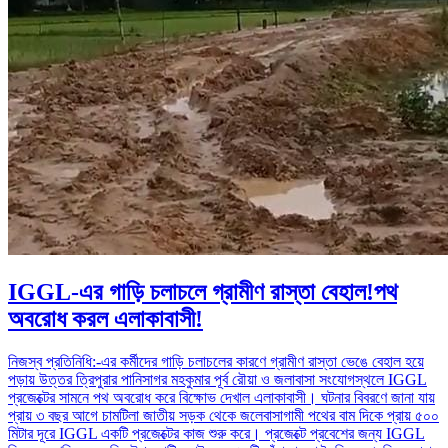
IGGL-এর গাড়ি চলাচলে গ্রামীণ রাস্তা বেহাল!পথ
অবরোধ করল এলাকাবাসী!
নিজস্ব প্রতিনিধি:-এর কর্মীদের গাড়ি চলাচলের কারণে গ্রামীণ রাস্তা ভেঙে বেহাল হয়ে
পড়ায় উত্তর ত্রিপুরার পানিসাগর মহকুমার পূর্ব রৌয়া ও জলাবাসা সংযোগস্থলে IGGL
প্রজেক্টের সামনে পথ অবরোধ করে বিক্ষোভ দেখাল এলাকাবাসী। ঘটনার বিবরণে জানা যায়
প্রায় ৩ বছর আগে চামটিলা জাতীয় সড়ক থেকে জলেবাসাগামী পথের বাম দিকে প্রায় ৫০০
মিটার দূরে IGGL একটি প্রজেক্টের কাজ শুরু করে। প্রজেক্টে প্রবেশের জন্য IGGL