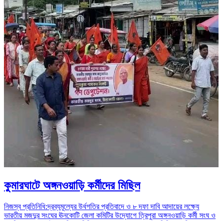
কুমারঘাটে অঙ্গনওয়াড়ি কর্মীদের মিছিল
নিজস্ব প্রতিনিধি:দ্রব্যমূল্যের উর্ধগতির প্রতিবাদে ও ৮ দফা দাবি আদায়ের লক্ষ্যে
ভারতীয় মজদুর সংঘের ঊনকোটি জেলা কমিটির উদ্যোগে ত্রিপুরা অঙ্গনওয়াড়ি কর্মী সংঘ ও