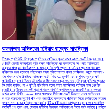
কলকাতার অভিনয়ের দুনিয়ায় রাজ্যের সায়ন্তিকা
নিজস্ব প্রতিনিধি: ত্রিপুরার প্রতিভার তালিকায় যুক্ত হলো আরও একটি উজ্জ্বল নাম।
গোমতী জেলার উদয়পুরের কৃতি কন্যা সায়ন্তিকা ধর কলকাতার বড় পর্দায় অভিনয়ের
মাধ্যমে রাজ্যের নাম উজ্জ্বল করেছেন। ‘মা দুর্গা প্রোডাকশন’-এর প্রযোজনায় এবং
পরিচালক রঞ্জন দত্তের পরিচালনায় সদ্য মুক্তিপ্রাপ্ত বাংলা চলচ্চিত্র ‘আনন্দ আশ্রম’-
এর মাধ্যমে তাঁর টলিউডে অভিষেক ঘটে। গত ৩১ জুলাই ২০২৬ মুক্তিপ্রাপ্ত এই
পারিবারিক ড্রামা ইতিমধ্যেই দর্শক ও শিল্পমহলে সাড়া ফেলেছে।ত্রিপুরা পুলিশের প্রয়াত
ডিএসপি সুরজিৎ ধর ও গৃহিণী রাখি সিংহ ধরের কন্যা সায়ন্তিকা বর্তমানে নবম শ্রেণীর
ছাত্রী। ছোটবেলা থেকেই পড়াশোনার পাশাপাশি ক্লাসিকাল ও ওয়েস্টার্ন নাচে দক্ষতা
অর্জন করেন তিনি। ২০২৫ সালে সোশ্যাল মিডিয়ায় একটি বিজ্ঞাপন দেখে অভিনয়ের
জগতে প্রবেশের সুযোগ পান এবং পরবর্তীতে কলকাতায় প্রশিক্ষণ নিয়ে চলচ্চিত্রে কাজের
সুযোগ লাভ করেন।‘আনন্দ আশ্রম’ ছবিটি একটি অনাথ আশ্রমকে কেন্দ্র করে সামাজিক
বার্তাধর্মী গল্প তুলে ধরে, যেখানে দুর্নীতির বিরুদ্ধে প্রতিরোধের চিত্র ফুটে উঠেছে। ছবিতে