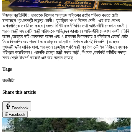
নিজস্ব প্রতিনিধি : ভারতকে বিশ্বের অন্যতম শক্তিধর রাষ্ট্রে পরিনত করতে চেষ্টা
চালাচ্ছেন প্রধানমন্ত্রী নরেন্দ্র মোদী। হ্যাট্রিক শপথ নিলেন মোদী।এই জয় দেশের
অগ্রগতিকে তরান্বিত করবে।বক্তা বিশিষ্ট রাজনীতিবিদ তথা আইনজীবী দেবদাস বকসী।
প্রধানমন্ত্রী সহ গোটা মন্ত্রী পরিষদকে অভিনন্দন জানালেন আইনজীবী দেবদাস বকসী।তিনি
বলেন ,রাজ্যের দুটি লোকসভা আসন এবং ৭ রামনগর বিধানসভায় উপনির্বাচনে রেকর্ড ভোট
নিয়ে বিজেপির জয় প্রমাণ করে মানুষের আস্থা ও বিশ্বাস মানেই বিজেপি ।রাজ্যের
মুখ্যন্ত্রী ডক্টর মানিক সাহা, প্রাক্তন কেন্দ্রীয় প্রতিমন্ত্রী প্রতিমা ভৌমিক নির্বাচনে ব্যাপক
পরিশ্রম করেছিলেন। এমনকি রাজ্যে মন্ত্রী সভার মন্ত্রী ,বিধায়ক ,কার্যকরী কমিটির সদস্য
সবার শ্রেষ্ঠ উৎসর্গ কাজেই এই জয় সম্ভব হয়েছে ।
Tags
রাজনীতি
Share this article
Facebook
Facebook