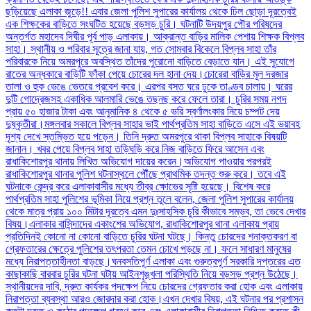
ছড়িয়েছে এলাকা জুড়ে!! এবার জেলা পুলিশ সুপারের কার্যালয় থেকে ঢিল ছোড়া দূরত্বেই
এক শিক্ষকের বাড়িতে সংঘটিত হয়েছে বড়সড় চুরি। ঘটনাটি উদয়পুর পৌর পরিষদের
অন্তর্গত মহাদেব দিঘীর পূর্ব পাড় এলাকায়। আক্রান্ত বাড়ির মালিক পেশায় শিক্ষক বিপ্লব
সাহা। স্থানীয় ও পরিবার সূত্রে জানা যায়, গত সোমবার বিকেলে বিপ্লব সাহা তাঁর
পরিবারকে নিয়ে অমরপুরে অবস্থিত তাঁদের পুরোনো বাড়িতে বেড়াতে যান। এই সুযোগে
রাতের অন্ধকারে বাড়িটি ফাঁকা পেয়ে চোরের দল হানা দেয়।চোরেরা বাড়ির মূল দরজার
তালা ও হুক ভেঙে ভেতরে প্রবেশ করে। এরপর বসত ঘরে ঢুকে তাণ্ডব চালায়। ঘরের
দুটি গোদ্রেজসহ একাধিক আলমারি ভেঙে তছনছ করে ফেলে তারা। চুরির সময় নগদ
প্রায় ৫০ হাজার টাকা এবং আনুমানিক ৪ থেকে ৫ ভরি স্বর্ণালংকার নিয়ে চম্পট দেয়
দুষ্কৃতীরা।মঙ্গলবার সকালে বিপ্লব সাহার ভাই পার্থপ্রতিম সাহা বাড়িতে এসে এই ভয়াবহ
দৃশ্য দেখে স্তম্ভিত হয়ে পড়েন। তিনি দ্রুত অমরপুরে থাকা বিপ্লব সাহাকে বিষয়টি
জানান। খবর পেয়ে বিপ্লব সাহা তড়িঘড়ি করে নিজ বাড়িতে ফিরে আসেন এবং
রাধাকিশোরপুর থানায় লিখিত অভিযোগ দায়ের করেন।অভিযোগ পাওয়ার পরপরই
রাধাকিশোরপুর থানার পুলিশ ঘটনাস্থলে পৌঁছে প্রাথমিক তদন্ত শুরু করে। তবে এই
ঘটনাকে কেন্দ্র করে এলাকাবাসীর মধ্যে তীব্র ক্ষোভের সৃষ্টি হয়েছে। বিশেষ করে
পার্থপ্রতিম সাহা পুলিশের ভূমিকা নিয়ে প্রশ্ন তুলে বলেন, জেলা পুলিশ সুপারের কার্যালয়
থেকে মাত্র প্রায় ১০০ মিটার দূরত্বে এমন দুঃসাহসিক চুরি কীভাবে সম্ভব, তা ভেবে দেখার
বিষয়।এলাকার বাসিন্দাদের একাংশের অভিযোগ, রাধাকিশোরপুর থানা এলাকায় প্রায়
প্রতিদিনই কোনো না কোনো বাড়িতে চুরির ঘটনা ঘটছে। কিন্তু চোরদের শনাক্তকরণ বা
গ্রেফতারের ক্ষেত্রে পুলিশের তৎপরতা তেমন চোখে পড়ছে না। ফলে সাধারণ মানুষের
মধ্যে নিরাপত্তাহীনতা বাড়ছে।ঘনবসতিপূর্ণ এলাকা এবং গুরুত্বপূর্ণ সরকারি দপ্তরের এত
কাছাকাছি বারবার চুরির ঘটনা ঘটায় আইনশৃঙ্খলা পরিস্থিতি নিয়ে বড়সড় প্রশ্ন উঠেছে।
স্থানীয়দের দাবি, দ্রুত কার্যকর পদক্ষেপ নিয়ে চোরদের গ্রেফতার করা হোক এবং এলাকায়
নিরাপত্তা ব্যবস্থা আরও জোরদার করা হোক।এখন দেখার বিষয়, এই ঘটনার পর প্রশাসন