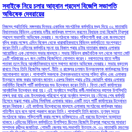
সবাইকে নিয়ে চলার আহ্বান প্রদেশ বিজেপি সভাপতি
অভিষেক দেবরায়ের
নিজস্ব প্রতিনিধি: মঙ্গলবার দিনভর একাধিক সাংগঠনিক কর্মসূচির মধ্য দিয়ে ৩২ মাতাবাড়ি
বিধানসভার বিভিন্ন এলাকায় দলীয় কার্যক্রম সম্পন্ন করলেন বিধায়ক তথা বিজেপি ত্রিপুরা
প্রদেশ সভাপতি অভিষেক দেবরায়। সংগঠনকে আরও শক্তিশালী করা এবং জনসংযোগ
বৃদ্ধি করার লক্ষ্যে এদিন বিকেল থেকে ধারাবাহিকভাবে বিভিন্ন কর্মসূচিতে অংশগ্রহণ
করেন তিনি।এদিনের কর্মসূচির সূচনা হয় বিকাল প্রায় ৪টায় দাতারাম বাজার এলাকায়
আয়োজিত এক যোগদান সভার মাধ্যমে। সভায় বিভিন্ন রাজনৈতিক দল থেকে আগত মোট
১৬টি পরিবারের ৬৭ জন ভোটার বিজেপিতে যোগদান করেন। নবাগতদের হাতে দলীয়
পতাকা তুলে দিয়ে আনুষ্ঠানিকভাবে দলে স্বাগত জানান অভিষেক দেবরায়। সভায় বক্তব্য
রাখতে গিয়ে তিনি বিজেপির আদর্শ, নীতি ও রাজ্যের চলমান উন্নয়নমূলক কার্যক্রমের উপর
আলোকপাত করেন। পাশাপাশি সকলকে ঐক্যবদ্ধভাবে দলের শক্তি বৃদ্ধি এবং এলাকার
উন্নয়নে কাজ করার আহ্বান জানান।এরপর বিকাল প্রায় ৫টায় জোয়ালি খামার এলাকায়
নবনির্মিত বিজেপি পার্টি কার্যালয়ের শুভ উদ্বোধন করেন তিনি। ফিতা কেটে কার্যালয়ের
আনুষ্ঠানিক উদ্বোধন করা হয়। এই অনুষ্ঠানে স্থানীয় কর্মী-সমর্থকদের ব্যাপক উপস্থিতি
লক্ষ্য করা যায় এবং উৎসবমুখর পরিবেশে পুরো অনুষ্ঠান সম্পন্ন হয়।দিনের শেষ কর্মসূচি
হিসেবে সন্ধ্যা প্রায় ৬টায় সিমসিমা এলাকায় আরও একটি নতুন পার্টি কার্যালয়ের উদ্বোধন
করেন বিধায়ক। এই কার্যালয় উদ্বোধনের মাধ্যমে এলাকায় সংগঠনের কার্যক্রম আরও
গতিশীল হবে বলে আশা প্রকাশ করেন তিনি। পাশাপাশি তিনি জানান, তৃণমূল স্তরে
সংগঠনকে আরও শক্তিশালী করার লক্ষ্যে ভবিষ্যতেও এই ধরনের উদ্যোগ অব্যাহত
থাকবে।এদিনের বিভিন্ন কর্মসূচিতে উপস্থিত ছিলেন বিজেপি ত্রিপুরা প্রদেশের সাধারণ
সম্পাদক রথীন্দ্র জমাতিয়া, গোমতী জেলার সহ-সভাপতি উত্তম দে, ৩২ মাতাবাড়ি মন্ডলের