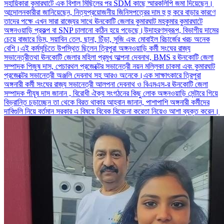
সহায়িকারা কুমারঘাটে এক বিশাল মিছিলের পর SDM কাছে স্মারকলিপি জমা দিয়েছেন।
আন্দোলনকারীরা জানিয়েছেন, নিত্যপ্রয়োজনীয় জিনিসপত্রের দাম হু হু করে বাড়ার কারণে
তাদের পক্ষে এখন সারা রাজ্যের সাথে ঊনকোটি জেলার কুমারঘাট মহকুমার কুমারঘাটে
অঙ্গনওয়াড়ি প্রকল্প বা SNP চালানো কঠিন হয়ে পড়েছে।উদাহরণস্বরূপ, বিভাগীয় দামের
চেয়ে বাজারে ডিম, সয়াবিন তেল, ছানা, চিঁড়া, সুজি এবং মোবাইল রিচার্জের খরচ অনেক
বেশি।এই কর্মসূচিতে উপস্থিত ছিলেন ত্রিপুরা অঙ্গনওয়াড়ি কর্মী সংঘের রাজ্য
সভানেত্রীতথা ঊনকোটি জেলার মহিলা প্রমুখ আল্পনা দেবনাথ, BMS র ঊনকোটি জেলা
সম্পাদক পিজুষ দাস, পেচারথল প্রজেক্টের সভানেত্রী নয়ন মল্লিকা চাকমা এবং কুমারঘাট
প্রজেক্টের সভানেত্রী অঞ্জলি দেবনাথ সহ আরও অনেকে।এক সাক্ষাৎকারে ত্রিপুরা
অঙ্গনারী কর্মী সংঘের রাজ্য সভানেত্রী আলপনা দেবনাথ ও বিএমএস-র ঊনকোটি জেলা
সম্পাদক পীযূষ দাস জানান , বিরোধী ঐক্য সংগঠনের কিছু লোক অঙ্গনওয়াড়ি সেন্টারে গিয়ে
বিভ্রান্তি চড়াচ্ছেন তা থেকে বিরত থাকার আহ্বান জানান, পাশাপাশি অঙ্গনারী কর্মীদের
দাবিগুলি নিয়ে বর্তমান সরকার এ বিষয়ে বিবেক বিবেচনা করেতা নিয়েও আশা ব্যক্ত করেন।